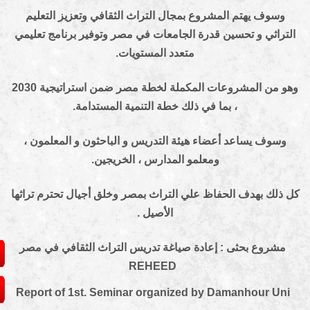
يهتم المشروع بمجال التراث الثقافي وتعزيز التعليم
 و تحسين قدرة
الجامعات في مصر وتوفير برنامج تعليمي
متعدد المستويات.
 المشروعات
المكملة لخطة مصر ضمن استراتيجية 2030
، بما في ذلك خطة التنمية المستدامة.
يساعد أعضاء هيئة التدريس و الباحثون و المعلمون ،
ومعلمو المدارس ،
الخريجين.
هدف الحفاظ علي التراث بمصر وخلق أجيال تحترم تراثها
الأصيل .
 بحثى : إعادة صياغة تدريس التراث الثقافي في مصر
REHEED
Report of 1st. Seminar organized by Damanhou