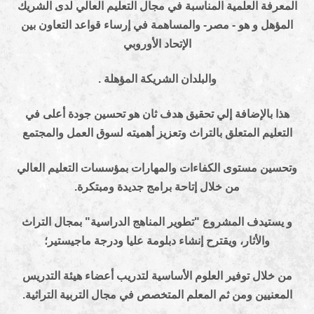
ة
العلمية المناسبة في مجال التعليم العالي لدى الشريك
 و هو - مصر- والمساهمة
في إرساء قواعد التعاون بين
الإتحاد الأوروبي
والبلدان الشريكة المؤهلة .
الإضافة إلي تحقيق هدف ثان هو تحسين جودة أعلى في
م المتعلق بالتراث
وتعزيز أهميته لسوق العمل والمجتمع
 مستوى الكفاءات والمهارات بمؤسسات
التعليم العالي
من خلال إتاحة برامج جديدة ومبتكرة.
دف المشروع "تطوير المناهج الدراسية" بمجال التراث
الأثار، ويقترح إنشاء
دبلومة عليا ودرجة ماجيستير؛
ل توفير العلوم الأساسية لتدريب أعضاء هيئة
التدريس
ين ومن ثم المعلم المتخصص في مجال التربية التراثية.