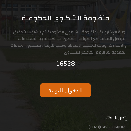
منظومة الشكاوى الحكومية
لكترونية لمنظومة الشكاوى الحكومية تم إنشاؤها لتحقيق
المباشر مع المواطن المصري عبر تكنولوجيا المعلومات
ت، وذلك لتخفيف المعاناة وسعياً للارتقاء بمستوى الخدمات
ه. الرقم المختصر للشكاوى
16528
الدخول للبوابة
لأن