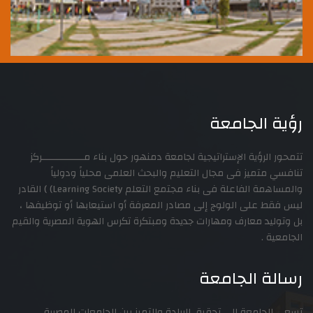
الجامعة
ؤية الإستراتيجية لجامعة دمنهور حول بناء مـــــــــــــــركز
ميز فى مجال التعليم والبحث العلمى محلياً ودولياً
والمساهمة الفاعلة فى بناء مجتمع التعلم Learning Society) ) القادر
على الولوج إلى مصادر المعرفة أو استيعابها أو توظيفها ،
د معارف ومهارات جديدة ومبتكرة تكرس الهوية المصرية والقيم
.
 الجامعة
معة إلى تحقيق الريادة والتميز بين الجامعات المصرية