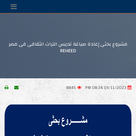
 بحثى إعادة صياغة تدريس التراث الثقافى فى مصر
REHEED
8845
19/11/202