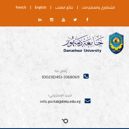
كاوى والمقترحات
|
نتائج الطلاب
|
English
|
French
إتصل بنا!
3368069-(045)(002)
البريد الإلكتروني!
info.portal@dmu.edu.eg