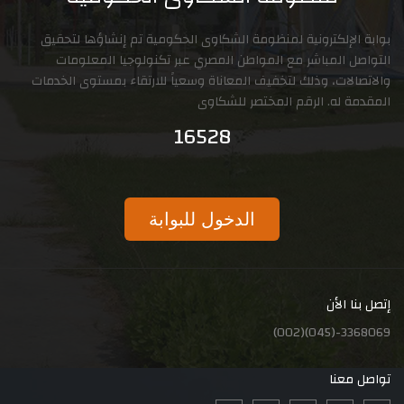
لكترونية لمنظومة الشكاوى الحكومية تم إنشاؤها لتحقيق
المباشر مع المواطن المصري عبر تكنولوجيا المعلومات
ت، وذلك لتخفيف المعاناة وسعياً للارتقاء بمستوى الخدمات
ه. الرقم المختصر للشكاوى
16528
الدخول للبوابة
لأن
نا