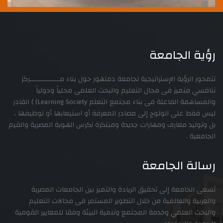
الجامعة
ؤية الإستراتيجية لجامعة دمنهور حول بناء مـــــــــــــــركز
ميز فى مجال التعليم والبحث العلمى محلياً ودولياً
والمساهمة الفاعلة فى بناء مجتمع التعلم Learning Society) ) القادر
على الولوج إلى مصادر المعرفة أو استيعابها أو توظيفها ،
د معارف ومهارات جديدة ومبتكرة تكرس الهوية المصرية والقيم
.
 الجامعة
معة إلى تحقيق الريادة والتميز بين الجامعات المصرية
والعالمية من خلال التطوير المستمر فى مجالات التعليم
علمي وخدمة المجتمع وتنمية البيئة وفقا للمعايير القومية