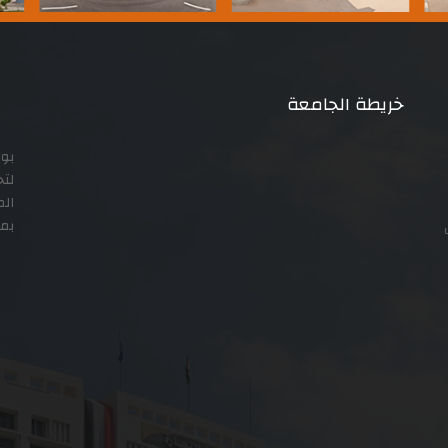
خريطة الجامعة
بوا
لتح
الم
ى
بمس