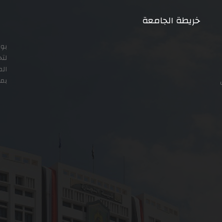
خريطة الجامعة
بوا
لتح
الم
ى
بمس