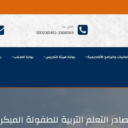
إتصل بنا!
3368069-(045)(002)
لكليات والبرامج الأكاديمية
بوابة هيئة التدريس
بوابة الطـلاب
ر
ادر التعلم التربية للطفولة المبكر