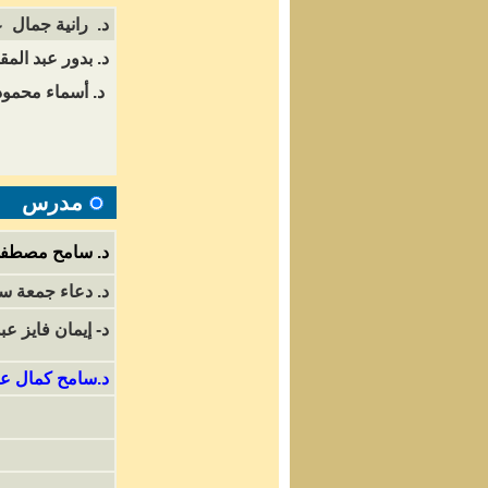
د. رانية جمال 
د. بدور عبد المق
د. أسماء محمو
مدرس
د. سامح مصطف
د. دعاء جمعة سع
د- إيمان فايز عب
د.سامح كمال عبد