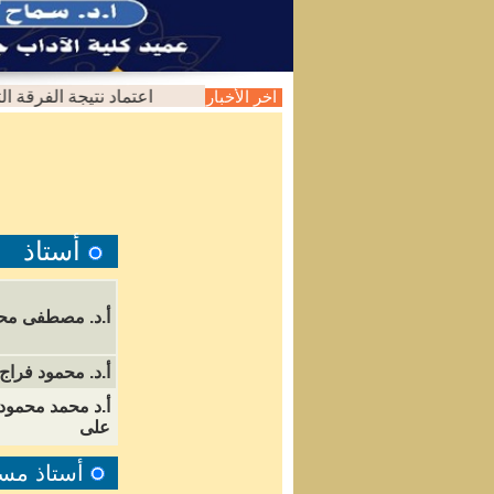
اعتماد نتيجة الفرقة الثانية 
اخر الأخبار
أستاذ
أ
.
د. مصطفى محم
أ.د. محمود فراج
أ.د محمد محمود 
على
أستاذ مساعد