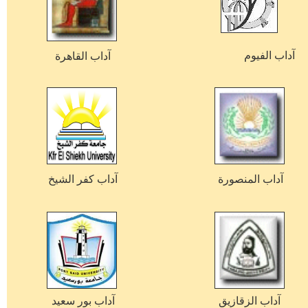
آداب
الفيوم
آداب
القاهرة
آداب
المنصورة
آداب
كفر الشيخ
آداب
الزقازيق
آداب
بور سعيد