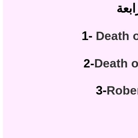
ابعة
1-
Death o
2-
Death o
3-
Rober