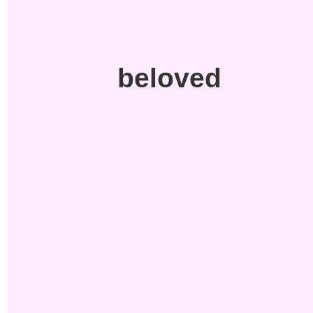
5
beloved