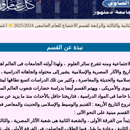
والثالثة والرابعة لقسم الاجتماع للعام الجامعى 2025/2024
اعتماد نت
نبذة عن القسم
تماعية ومنه تتفرع سائر العلوم ، ولهذا أولته الجامعات فى العالم اهتم
يخ والآثار المصرية والإسلامية يشير إلى محتواه واتجاهاته الدراسية ، إ
إسلامية والحديثة والمعاصرة ، وكثير من تلك الدراسات اتسع نطاقها ليش
آسيوى والأمريكى ، ويهتم القسم أيضا بدراسة حضارات شعوب العالم المخ
فى المواد الدراسية ، فتاريخنا حافل بالأحداث منذ ما يزيد عن سب
 التاريخ الأربعة : القديم والوسيط والإسلامى والحديث والمعاصر فضلا
لقسم مبنية على النحو الآتى :
من الفرقة الأولى ، والشعبة الثانية هى شعبة الآثار المصرية ، والثالثة 
ثانية ، وعادة ما يقبل فيها الطلاب الحاصلون فى الفرقة الأولى على 