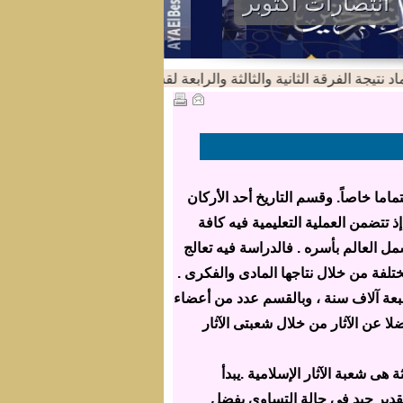
انتصارات اكتوبر
يجة الفرقة الثانية والثالثة والرابعة لقسم اللغة الانجليزية للعام الجامعى 5/2024
اما خاصاً. وقسم التاريخ أحد الأركان
ذ تتضمن العملية التعليمية فيه كافة
مل العالم بأسره . فالدراسة فيه تعالج
تلفة من خلال نتاجها المادى والفكرى .
عة آلاف سنة ، وبالقسم عدد من أعضاء
 عن الآثار من خلال شعبتى الآثار
هى شعبة الآثار الإسلامية .يبدأ
تقدير جيد فى حالة التساوى يفضل