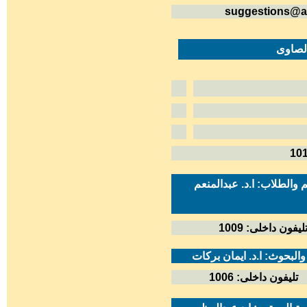
suggestions@a
لطلاب: ا.د. عبدالمنعم
ليفون داخلى: 1009
والبحوث: ا.د. ايمان بركات
1006