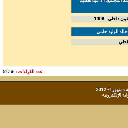
 المجتمع: ا.د عبدالعظيم
فون داخلى : 1006
عدد القراءات :
62756
 دمنهور
© 2012