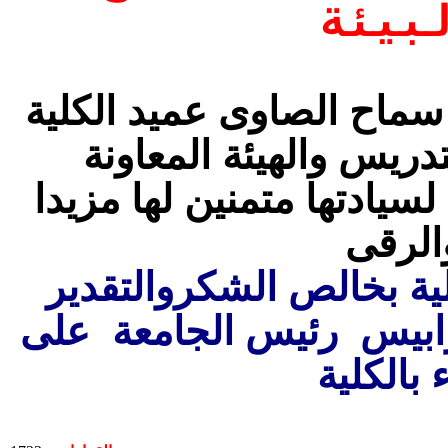
بيئة
 سماح الصاوى عميد الكلية
دريس والهيئة المعاونة
 لسيادتها متمنين لها مزيدا
الرقى
لية بخالص الشكروالتقدير
ترابيس رئيس الجامعة على
 بالكلية