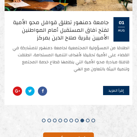
جامعة دمنهور تواصل تقديم خدماتها
31
لصناعة الأمل في قلب الريف المصري
JUL
وتطلق قافلة تنموية شاملة بقرية كري
تحت رعاية الدكتور إلهامي ترابيس، رئيس جامعة دمنهور، الدكتورة
إيناس إبراهيم، نائب رئيس الجامعة لشؤون خدمة المجتمع وتنمية
البيئة، أطلقت جامعة دمنهور قافلة تنموية شاملة "صحية، بيطرية،
زراعية، تثقيفية و ت
إقرأ المزيد