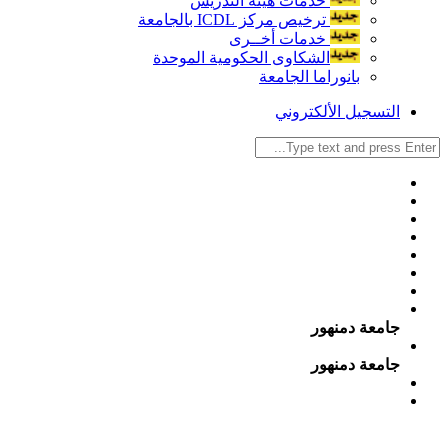
خدمات هيئة التدريس
ترخيص مركز ICDL بالجامعة
خدمات أخــرى
الشكاوى الحكومية الموحدة
بانوراما الجامعة
التسجيل الألكتروني
جامعة دمنهور
جامعة دمنهور