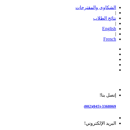
الشكاوى والمقترحات
|
نتائج الطلاب
|
English
|
French
إتصل بنا!
3368069-(045)(002)
البريد الإلكتروني!