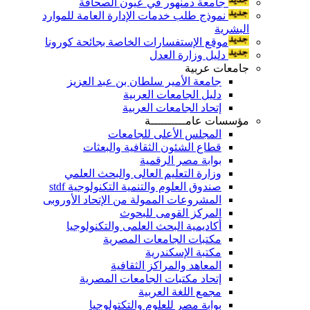
جامعة دمنهور في عيون الصحافة
نموذج طلب خدمات الإدارة العامة للموارد
البشرية
موقع الإستفسارات الخاصة بجائحة كورونا
دليل وزارة العدل
جامعات عربية
جامعة الأمير سلطان بن عبد العزيز
دليل الجامعات العربية
إتحاد الجامعات العربية
مؤسسات عامــــــــــة
المجلس الأعلى للجامعات
قطاع الشئون الثقافية والبعثات
بوابة مصر الرقمية
وزارة التعليم العالى والبحث العلمي
صندوق العلوم والتنمية التكنولوجية stdf
المشروعات الممولة من الإتحاد الأوروبى
المركز القومى للبحوث
أكاديمية البحث العلمى والتكنولوجيا
مكتبات الجامعات المصرية
مكتبة الإسكندرية
المعاهد والمراكز الثقافية
إتحاد مكتبات الجامعات المصرية
مجمع اللغة العربية
بوابة مصر للعلوم والتكتولوجيا