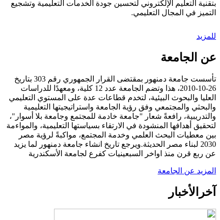
بتقنية التعليم الإلكتروني لتحسين جودة الخدمات التعليمية وتشجيع
التميز في المجال التعليمي.
للمزيد
عن الجامعة
تأسست جامعة دمنهور بمقتضى القرار الجمهوري رقم 303 بتاريخ
26-10-2010، هذا وتضم الجامعة عدد 12 كلية، ومعهدًا للدراسات
العليا والبحوث البيئية، لتخدم قطاعات عدة على المستوي التعليمي
والبحثي والمجتمعي وفق رؤية الجامعة واستراتيجيتها التعليمية
والتدريبية، رافعةً شعار "جامعة خادمة للمجتمع وجامعة بلا أسوار"،
لتحقيق أهدافها المنشودة في الارتقاء بسياستها التعليمية، والمواءمة
بين معطيات البحث العلمي وخدمة المجتمع، مواكبةً لرؤية مصر
2030 لبناء مصر الحديثة.ويرجع تاريخ انشاء جامعة دمنهور لما يزيد
عن ربع قرن منذ اواخر السبعينيات كفرع لجامعة الأسكندرية
المزيد عن الجامعة
آخر
الأخبار