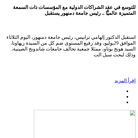
للتوسع في عقد الشراكات الدولية مع المؤسسات ذات السمعة
المتميزة عالميًّا .. رئيس جامعة دمنهور يستقبل
استقبل الدكتور إلهامي ترابيس، رئيس جامعة دمنهور، اليوم الثلاثاء
الموافق 29يوليو، وفد رفيع المستوى ضم كل من السيدة زيهاونا،
السيد هونج بوتاو، ممثلا جمعية تحالف جامعات شاندونج الصينية،
وذلك لبحث سبل الت
إقرأ المزيد