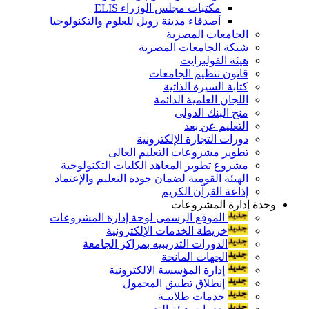
مكتبات مجلس الوزراء ELIS
أصدقاء مدينة زويل للعلوم والتكنولوجيا
الجامعات المصرية
شبكة الجامعات المصرية
هيئة الفولبرايت
قانون تنظيم الجامعات
كتابة السيرة الذاتية
اللجان العلمية الدائمة
منح البنك الدولى
التعليم عن بعد
دورات التجارة الإلكترونية
تطوير مشروعات التعليم العالى
مشروع تطوير المعاهد الكليات التكنولوجية
الهيئة القومية لضمان جودة التعليم والإعتماد
إذاعة القرآن الكريم
وحدة إدارة المشروعات
الموقع الرسمى لوحة إدارة المشروعات
خريطة الخدمات الإلكترونية
الدورات التدريبيه بمراكز الجامعة
الجهات المانحة
إدارة المؤسسة الالكترونية
إنطلاق تطبيق المحمول
خدمات طلابيـة