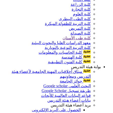
كلية الزراعة
كلية التجارة
كلية العلوم
كلية الطب البيطرى
كلية التربية للطفولة المبكرة
كلية التمريض
كلية الصيدلة
كلية طب الأسنان
معهد الدراسات العليا والبحوث البيئية
كلية التربية النوعية بالنوبارية
كلية الحاسبات والمعلومات
كلية الهندسة
كلية الفنون التطبيقية
بوابة هيئة التدريس
ميثاق أخلاقيات المهنة الجامعية لأعضاء هيئة
التدريس ومعاونيهم
جوائز الجامعة
البحث العلمى Google scholar
طريقة تسجيل Google Scholar
قواعد البيانات العالمية للأبحاث
بيانات أعضاء هيئة التدريس
بريد أعضاء هيئة التدريس
الحصول على البريد الإلكترونى