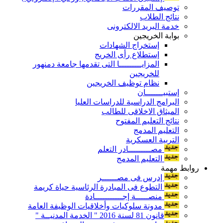
توصيف المقررات
نتائج الطلاب
خدمة البريد الالكترونى
بوابة الخريجين
إستخراج الشهادات
إستطلاع رأى الخريج
المزايـــــــــا التى تقدمها جامعة دمنهور
للخريجين
نظام توظيف الخريجين
إستبيـــــــان
البرامج الدراسية للدراسات العليا
الميثاق الاخلاقى للطالب
نتائج التعليم المفتوح
التعليم المدمج
التربية العسكرية
مصـــــــــادر التعلم
التعليم المدمج
روابط مهمة
إدرس فى مصــــــر
التطوع فى المبادرة الرئاسية حياة كريمة
منصـــــة إجـــــــــــادة
مدونة سلوكيات وأخلاقيات الوظيفة العامة
قانون 81 لسنة 2016 " الخدمة المدنيــة "