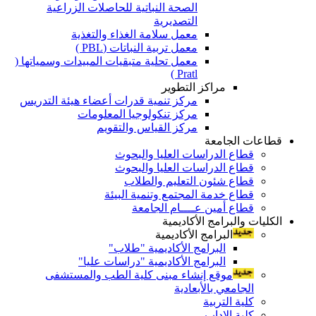
الصحة النباتية للحاصلات الزراعية
التصديرية
معمل سلامة الغذاء والتغذية
معمل تربية النباتات (PBL )
معمل تحلية متبقيات المبيدات وسمياتها (
Pratl )
مراكز التطوير
مركز تنمية قدرات أعضاء هيئة التدريس
مركز تنكولوجيا المعلومات
مركز القياس والتقويم
قطاعات الجامعة
قطاع الدراسات العليا والبحوث
قطاع الدراسات العليا والبحوث
قطاع شئون التعليم والطلاب
قطاع خدمة المجتمع وتنمية البيئة
قطاع أمين عــــام الجامعة
الكليات والبرامج الأكاديمية
البرامج الأكاديمية
البرامج الأكاديمية "طلاب"
البرامج الأكاديمية "دراسات عليا"
موقع إنشاء مبنى كلية الطب والمستشفى
الجامعي بالأبعادية
كلية التربية
كلية الاداب