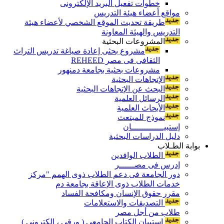
خطوات تفعيل البريد الإلكترونى
مواقع أعضاء هيئة التدريس
طريقة تحديث الموقع الشخصي لأعضاء هيئة
التدريس والهيئة المعاونة
المشروعات البحثية
مشروع بحثى إعادة صياغة تدريس التراث
الثقافى فى مصر REHEED
مشروعات بحثية بجامعة دمنهور
الإتجاهات البحثية
البحث عن الإتجاهات البحثية
الرسائل العلمية
الأبحاث العلمية
نموذج للمبتعث
إستبيـــــــــــــان
دليل الدراسات البحثية
بوابة الطـلاب
الطلاب الوافدين
إدرس فى مصــــــر
دور الجامعة فى دعم الطلاب ذوى الهمم "مركز
خدمات الطلاب ذوى الإعاقة بجامعة دم
مقرر حقوق الإنسان ومكافحة الفساد
التصديقات والاستعلامات
طلاب من أجل مصر
إستبيان الكتاب الجامعي ( ورقي ، إلكتروني )