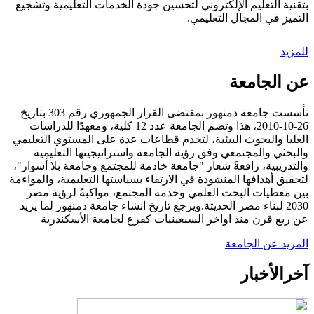
بتقنية التعليم الإلكتروني لتحسين جودة الخدمات التعليمية وتشجيع
التميز في المجال التعليمي.
للمزيد
عن الجامعة
تأسست جامعة دمنهور بمقتضى القرار الجمهوري رقم 303 بتاريخ
26-10-2010، هذا وتضم الجامعة عدد 12 كلية، ومعهدًا للدراسات
العليا والبحوث البيئية، لتخدم قطاعات عدة على المستوي التعليمي
والبحثي والمجتمعي وفق رؤية الجامعة واستراتيجيتها التعليمية
والتدريبية، رافعةً شعار "جامعة خادمة للمجتمع وجامعة بلا أسوار"،
لتحقيق أهدافها المنشودة في الارتقاء بسياستها التعليمية، والمواءمة
بين معطيات البحث العلمي وخدمة المجتمع، مواكبةً لرؤية مصر
2030 لبناء مصر الحديثة.ويرجع تاريخ انشاء جامعة دمنهور لما يزيد
عن ربع قرن منذ اواخر السبعينيات كفرع لجامعة الأسكندرية
المزيد عن الجامعة
آخر
الأخبار