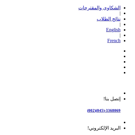
الشكاوى والمقترحات
|
نتائج الطلاب
|
English
|
French
إتصل بنا!
3368069-(045)(002)
البريد الإلكتروني!