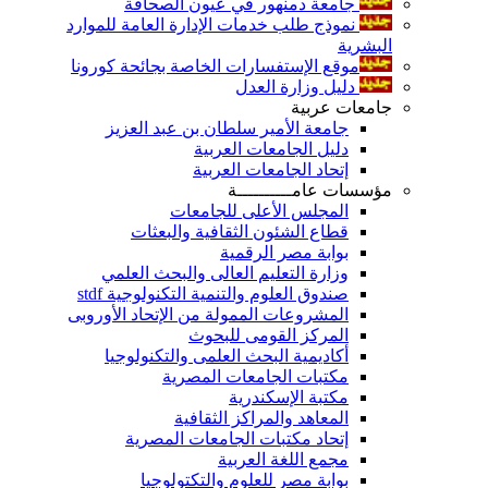
جامعة دمنهور في عيون الصحافة
نموذج طلب خدمات الإدارة العامة للموارد
البشرية
موقع الإستفسارات الخاصة بجائحة كورونا
دليل وزارة العدل
جامعات عربية
جامعة الأمير سلطان بن عبد العزيز
دليل الجامعات العربية
إتحاد الجامعات العربية
مؤسسات عامــــــــــة
المجلس الأعلى للجامعات
قطاع الشئون الثقافية والبعثات
بوابة مصر الرقمية
وزارة التعليم العالى والبحث العلمي
صندوق العلوم والتنمية التكنولوجية stdf
المشروعات الممولة من الإتحاد الأوروبى
المركز القومى للبحوث
أكاديمية البحث العلمى والتكنولوجيا
مكتبات الجامعات المصرية
مكتبة الإسكندرية
المعاهد والمراكز الثقافية
إتحاد مكتبات الجامعات المصرية
مجمع اللغة العربية
بوابة مصر للعلوم والتكتولوجيا