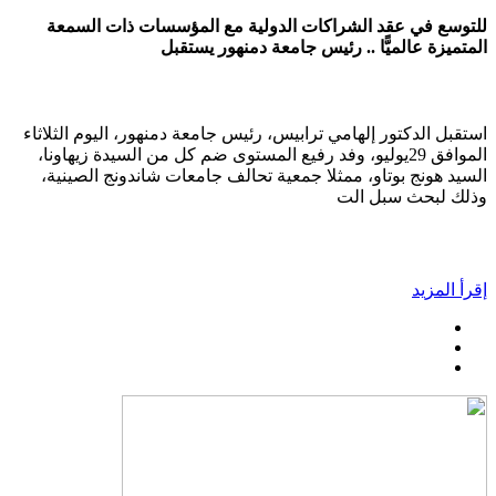
للتوسع في عقد الشراكات الدولية مع المؤسسات ذات السمعة
المتميزة عالميًّا .. رئيس جامعة دمنهور يستقبل
استقبل الدكتور إلهامي ترابيس، رئيس جامعة دمنهور، اليوم الثلاثاء
الموافق 29يوليو، وفد رفيع المستوى ضم كل من السيدة زيهاونا،
السيد هونج بوتاو، ممثلا جمعية تحالف جامعات شاندونج الصينية،
وذلك لبحث سبل الت
إقرأ المزيد