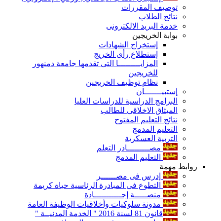
توصيف المقررات
نتائج الطلاب
خدمة البريد الالكترونى
بوابة الخريجين
إستخراج الشهادات
إستطلاع رأى الخريج
المزايـــــــــا التى تقدمها جامعة دمنهور
للخريجين
نظام توظيف الخريجين
إستبيـــــــان
البرامج الدراسية للدراسات العليا
الميثاق الاخلاقى للطالب
نتائج التعليم المفتوح
التعليم المدمج
التربية العسكرية
مصـــــــــادر التعلم
التعليم المدمج
روابط مهمة
إدرس فى مصــــــر
التطوع فى المبادرة الرئاسية حياة كريمة
منصـــــة إجـــــــــــادة
مدونة سلوكيات وأخلاقيات الوظيفة العامة
قانون 81 لسنة 2016 " الخدمة المدنيــة "