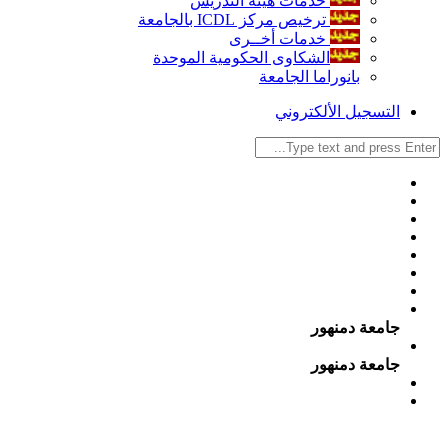
خدمات هيئة التدريس
ترخيص مركز ICDL بالجامعة
خدمات أخــرى
الشكاوى الحكومية الموحدة
بانوراما الجامعة
التسجيل الألكتروني
جامعة دمنهور
جامعة دمنهور