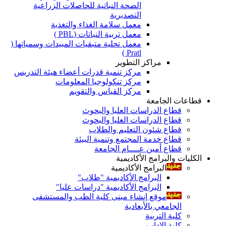
الصحة النباتية للحاصلات الزراعية
التصديرية
معمل سلامة الغذاء والتغذية
معمل تربية النباتات (PBL )
معمل تحلية متبقيات المبيدات وسمياتها (
Pratl )
مراكز التطوير
مركز تنمية قدرات أعضاء هيئة التدريس
مركز تنكولوجيا المعلومات
مركز القياس والتقويم
قطاعات الجامعة
قطاع الدراسات العليا والبحوث
قطاع الدراسات العليا والبحوث
قطاع شئون التعليم والطلاب
قطاع خدمة المجتمع وتنمية البيئة
قطاع أمين عــــام الجامعة
الكليات والبرامج الأكاديمية
البرامج الأكاديمية
البرامج الأكاديمية "طلاب"
البرامج الأكاديمية "دراسات عليا"
موقع إنشاء مبنى كلية الطب والمستشفى
الجامعي بالأبعادية
كلية التربية
كلية الاداب