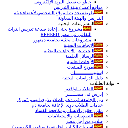
خطوات تفعيل البريد الإلكترونى
مواقع أعضاء هيئة التدريس
طريقة تحديث الموقع الشخصي لأعضاء هيئة
التدريس والهيئة المعاونة
المشروعات البحثية
مشروع بحثى إعادة صياغة تدريس التراث
الثقافى فى مصر REHEED
مشروعات بحثية بجامعة دمنهور
الإتجاهات البحثية
البحث عن الإتجاهات البحثية
الرسائل العلمية
الأبحاث العلمية
نموذج للمبتعث
إستبيـــــــــــــان
دليل الدراسات البحثية
بوابة الطـلاب
الطلاب الوافدين
إدرس فى مصــــــر
دور الجامعة فى دعم الطلاب ذوى الهمم "مركز
خدمات الطلاب ذوى الإعاقة بجامعة دم
مقرر حقوق الإنسان ومكافحة الفساد
التصديقات والاستعلامات
طلاب من أجل مصر
إستبيان الكتاب الجامعي ( ورقي ، إلكتروني )