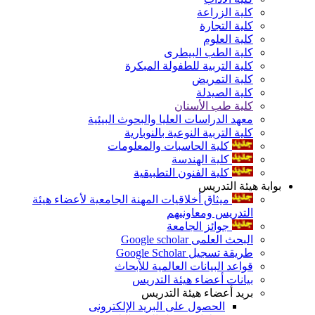
كلية الزراعة
كلية التجارة
كلية العلوم
كلية الطب البيطرى
كلية التربية للطفولة المبكرة
كلية التمريض
كلية الصيدلة
كلية طب الأسنان
معهد الدراسات العليا والبحوث البيئية
كلية التربية النوعية بالنوبارية
كلية الحاسبات والمعلومات
كلية الهندسة
كلية الفنون التطبيقية
بوابة هيئة التدريس
ميثاق أخلاقيات المهنة الجامعية لأعضاء هيئة
التدريس ومعاونيهم
جوائز الجامعة
البحث العلمى Google scholar
طريقة تسجيل Google Scholar
قواعد البيانات العالمية للأبحاث
بيانات أعضاء هيئة التدريس
بريد أعضاء هيئة التدريس
الحصول على البريد الإلكترونى