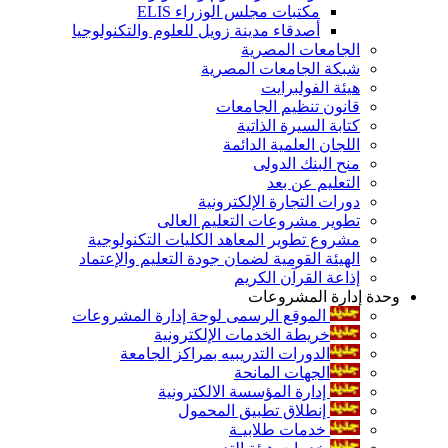
مكتبات مجلس الوزراء ELIS
أصدقاء مدينة زويل للعلوم والتكنولوجيا
الجامعات المصرية
شبكة الجامعات المصرية
هيئة الفولبرايت
قانون تنظيم الجامعات
كتابة السيرة الذاتية
اللجان العلمية الدائمة
منح البنك الدولى
التعليم عن بعد
دورات التجارة الإلكترونية
تطوير مشروعات التعليم العالى
مشروع تطوير المعاهد الكليات التكنولوجية
الهيئة القومية لضمان جودة التعليم والإعتماد
إذاعة القرآن الكريم
وحدة إدارة المشروعات
الموقع الرسمى لوحة إدارة المشروعات
خريطة الخدمات الإلكترونية
الدورات التدريبيه بمراكز الجامعة
الجهات المانحة
إدارة المؤسسة الالكترونية
إنطلاق تطبيق المحمول
خدمات طلابيـة