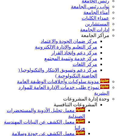
رئيس الجامعة
نواب رئيس الجامعة
أمناء الجامعة
عمداء الكليات
المستشارين
إدارات الجامعة
مراكز الجامعة
مركز ضمان الجودة والاعتماد
مركز التعليم والإدارة الإلكترونية
مركز دعم وإتخاذ القرار
مركز خدمة وتنمية المجتمع
مركز اللغات
مركز دعم وتسويق الإبتكار والتكنولوجيا (
الحاضنة التكنولوجية )
مدونة سلوكيات وأخلاقيات الوظيفة العامة
نموذج طلب خدمات الإدارة العامة للموارد
البشرية
وحدة إدارة المشروعات
المشروعات التنافسية
معمل تحليل الأدوية والمستحضرات
الصيدلية
معمل الكشف عن النباتات المهندسة
وراثيا
معمل الكشف عن جودة وسلامة