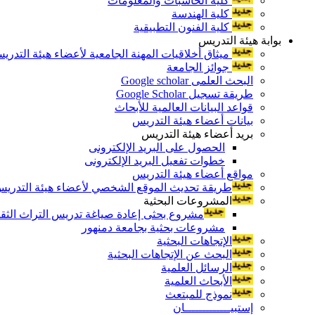
كلية الحاسبات والمعلومات
كلية الهندسة
كلية الفنون التطبيقية
بوابة هيئة التدريس
ميثاق أخلاقيات المهنة الجامعية لأعضاء هيئة التدري
جوائز الجامعة
البحث العلمى Google scholar
طريقة تسجيل Google Scholar
قواعد البيانات العالمية للأبحاث
بيانات أعضاء هيئة التدريس
بريد أعضاء هيئة التدريس
الحصول على البريد الإلكترونى
خطوات تفعيل البريد الإلكترونى
مواقع أعضاء هيئة التدريس
طريقة تحديث الموقع الشخصي لأعضاء هيئة التدريس و
المشروعات البحثية
مشروع بحثى إعادة صياغة تدريس التراث الثقافى 
مشروعات بحثية بجامعة دمنهور
الإتجاهات البحثية
البحث عن الإتجاهات البحثية
الرسائل العلمية
الأبحاث العلمية
نموذج للمبتعث
إستبيـــــــــــــان