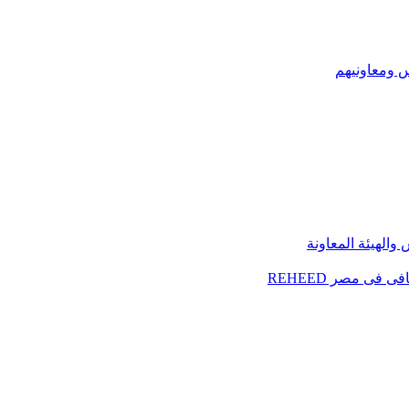
س ومعاونيهم
الهيئة المعاونة
فى مصر REHEED