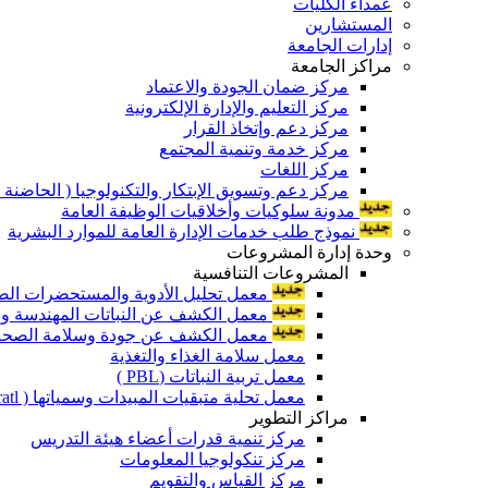
عمداء الكليات
المستشارين
إدارات الجامعة
مراكز الجامعة
مركز ضمان الجودة والاعتماد
مركز التعليم والإدارة الإلكترونية
مركز دعم وإتخاذ القرار
مركز خدمة وتنمية المجتمع
مركز اللغات
مركز دعم وتسويق الإبتكار والتكنولوجيا ( الحاضنة ا
مدونة سلوكيات وأخلاقيات الوظيفة العامة
نموذج طلب خدمات الإدارة العامة للموارد البشرية
وحدة إدارة المشروعات
المشروعات التنافسية
معمل تحليل الأدوية والمستحضرات الص
معمل الكشف عن النباتات المهندسة ورا
معمل الكشف عن جودة وسلامة الصحة الن
معمل سلامة الغذاء والتغذية
معمل تربية النباتات (PBL )
معمل تحلية متبقيات المبيدات وسمياتها ( Pratl )
مراكز التطوير
مركز تنمية قدرات أعضاء هيئة التدريس
مركز تنكولوجيا المعلومات
مركز القياس والتقويم