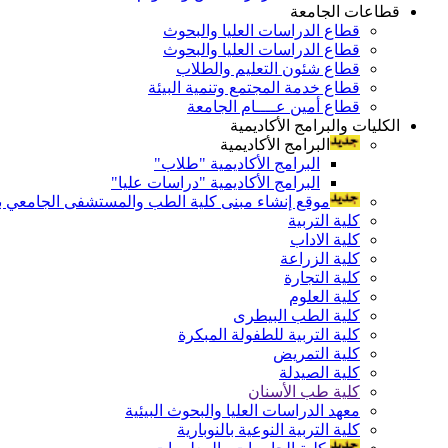
قطاعات الجامعة
قطاع الدراسات العليا والبحوث
قطاع الدراسات العليا والبحوث
قطاع شئون التعليم والطلاب
قطاع خدمة المجتمع وتنمية البيئة
قطاع أمين عــــام الجامعة
الكليات والبرامج الأكاديمية
البرامج الأكاديمية
البرامج الأكاديمية "طلاب"
البرامج الأكاديمية "دراسات عليا"
موقع إنشاء مبنى كلية الطب والمستشفى الجامعي بال
كلية التربية
كلية الاداب
كلية الزراعة
كلية التجارة
كلية العلوم
كلية الطب البيطرى
كلية التربية للطفولة المبكرة
كلية التمريض
كلية الصيدلة
كلية طب الأسنان
معهد الدراسات العليا والبحوث البيئية
كلية التربية النوعية بالنوبارية