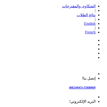
الشكاوى والمقترحات
|
نتائج الطلاب
|
English
|
French
إتصل بنا!
3368069-(045)(002)
البريد الإلكتروني!