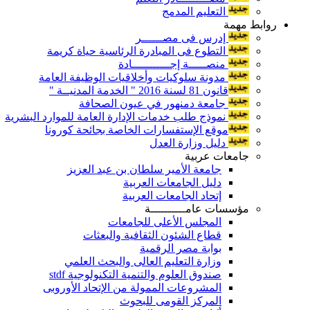
التعليم المدمج
روابط مهمة
إدرس فى مصــــــر
التطوع فى المبادرة الرئاسية حياة كريمة
منصـــــة إجـــــــــــادة
مدونة سلوكيات وأخلاقيات الوظيفة العامة
قانون 81 لسنة 2016 " الخدمة المدنيــة "
جامعة دمنهور في عيون الصحافة
نموذج طلب خدمات الإدارة العامة للموارد البشرية
موقع الإستفسارات الخاصة بجائحة كورونا
دليل وزارة العدل
جامعات عربية
جامعة الأمير سلطان بن عبد العزيز
دليل الجامعات العربية
إتحاد الجامعات العربية
مؤسسات عامــــــــــة
المجلس الأعلى للجامعات
قطاع الشئون الثقافية والبعثات
بوابة مصر الرقمية
وزارة التعليم العالى والبحث العلمي
صندوق العلوم والتنمية التكنولوجية stdf
المشروعات الممولة من الإتحاد الأوروبى
المركز القومى للبحوث