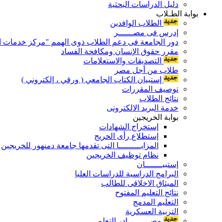
دليل الدراسات البحثية
بوابة الطـلاب
الطلاب الوافدين
إدرس فى مصــــــر
دور الجامعة فى دعم الطلاب ذوى الهمم "مركز خدمات ال
مقرر حقوق الإنسان ومكافحة الفساد
التصديقات والاستعلامات
طلاب من أجل مصر
إستبيان الكتاب الجامعي ( ورقي ، إلكتروني )
توصيف المقررات
نتائج الطلاب
خدمة البريد الالكترونى
بوابة الخريجين
إستخراج الشهادات
إستطلاع رأى الخريج
المزايـــــــــا التى تقدمها جامعة دمنهور للخريجين
نظام توظيف الخريجين
إستبيـــــــان
البرامج الدراسية للدراسات العليا
الميثاق الاخلاقى للطالب
نتائج التعليم المفتوح
التعليم المدمج
التربية العسكرية
مصـــــــــادر التعلم