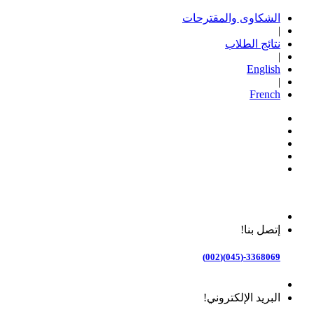
الشكاوى والمقترحات
|
نتائج الطلاب
|
English
|
French
إتصل بنا!
3368069-(045)(002)
البريد الإلكتروني!