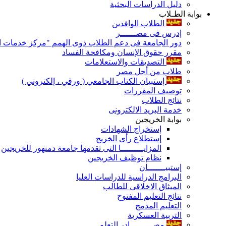
دليل الدراسات البحثية
بوابة الطـلاب
الطلاب الوافدين
إدرس فى مصــــــر
دور الجامعة فى دعم الطلاب ذوى الهمم "مركز خدمات ال
مقرر حقوق الإنسان ومكافحة الفساد
التصديقات والاستعلامات
طلاب من أجل مصر
إستبيان الكتاب الجامعي ( ورقي ، إلكتروني )
توصيف المقررات
نتائج الطلاب
خدمة البريد الالكترونى
بوابة الخريجين
إستخراج الشهادات
إستطلاع رأى الخريج
المزايـــــــــا التى تقدمها جامعة دمنهور للخريجين
نظام توظيف الخريجين
إستبيـــــــان
البرامج الدراسية للدراسات العليا
الميثاق الاخلاقى للطالب
نتائج التعليم المفتوح
التعليم المدمج
التربية العسكرية
مصـــــــــادر التعلم