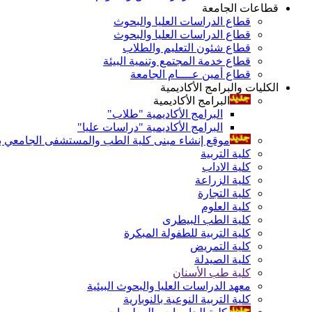
قطاعات الجامعة
قطاع الدراسات العليا والبحوث
قطاع الدراسات العليا والبحوث
قطاع شئون التعليم والطلاب
قطاع خدمة المجتمع وتنمية البيئة
قطاع أمين عــــام الجامعة
الكليات والبرامج الأكاديمية
البرامج الأكاديمية
البرامج الأكاديمية "طلاب"
البرامج الأكاديمية "دراسات عليا"
موقع إنشاء مبنى كلية الطب والمستشفى الجامعي بال
كلية التربية
كلية الاداب
كلية الزراعة
كلية التجارة
كلية العلوم
كلية الطب البيطرى
كلية التربية للطفولة المبكرة
كلية التمريض
كلية الصيدلة
كلية طب الأسنان
معهد الدراسات العليا والبحوث البيئية
كلية التربية النوعية بالنوبارية