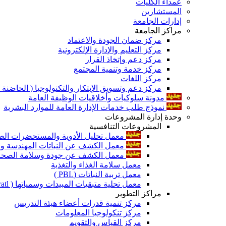
عمداء الكليات
المستشارين
إدارات الجامعة
مراكز الجامعة
مركز ضمان الجودة والاعتماد
مركز التعليم والإدارة الإلكترونية
مركز دعم وإتخاذ القرار
مركز خدمة وتنمية المجتمع
مركز اللغات
مركز دعم وتسويق الإبتكار والتكنولوجيا ( الحاضنة ا
مدونة سلوكيات وأخلاقيات الوظيفة العامة
نموذج طلب خدمات الإدارة العامة للموارد البشرية
وحدة إدارة المشروعات
المشروعات التنافسية
معمل تحليل الأدوية والمستحضرات الص
معمل الكشف عن النباتات المهندسة ورا
معمل الكشف عن جودة وسلامة الصحة الن
معمل سلامة الغذاء والتغذية
معمل تربية النباتات (PBL )
معمل تحلية متبقيات المبيدات وسمياتها ( Pratl )
مراكز التطوير
مركز تنمية قدرات أعضاء هيئة التدريس
مركز تنكولوجيا المعلومات
مركز القياس والتقويم