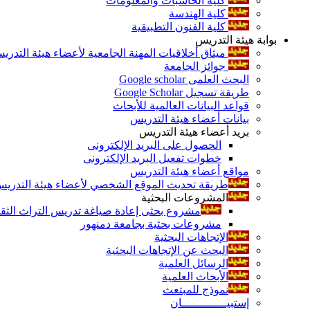
كلية الحاسبات والمعلومات
كلية الهندسة
كلية الفنون التطبيقية
بوابة هيئة التدريس
ميثاق أخلاقيات المهنة الجامعية لأعضاء هيئة التدري
جوائز الجامعة
البحث العلمى Google scholar
طريقة تسجيل Google Scholar
قواعد البيانات العالمية للأبحاث
بيانات أعضاء هيئة التدريس
بريد أعضاء هيئة التدريس
الحصول على البريد الإلكترونى
خطوات تفعيل البريد الإلكترونى
مواقع أعضاء هيئة التدريس
طريقة تحديث الموقع الشخصي لأعضاء هيئة التدريس و
المشروعات البحثية
مشروع بحثى إعادة صياغة تدريس التراث الثقافى 
مشروعات بحثية بجامعة دمنهور
الإتجاهات البحثية
البحث عن الإتجاهات البحثية
الرسائل العلمية
الأبحاث العلمية
نموذج للمبتعث
إستبيـــــــــــــان