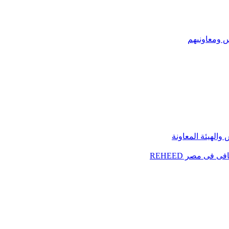
س ومعاونيهم
الهيئة المعاونة
فى مصر REHEED