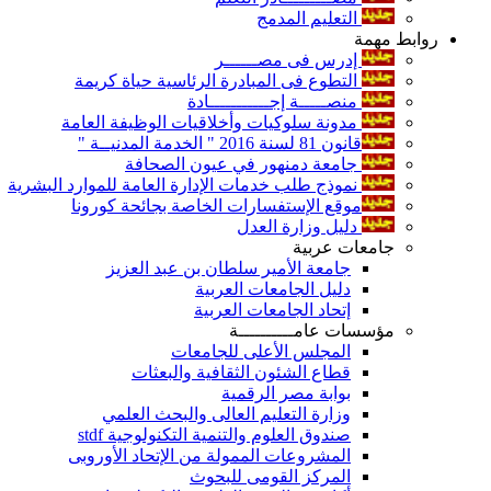
التعليم المدمج
روابط مهمة
إدرس فى مصــــــر
التطوع فى المبادرة الرئاسية حياة كريمة
منصـــــة إجـــــــــــادة
مدونة سلوكيات وأخلاقيات الوظيفة العامة
قانون 81 لسنة 2016 " الخدمة المدنيــة "
جامعة دمنهور في عيون الصحافة
نموذج طلب خدمات الإدارة العامة للموارد البشرية
موقع الإستفسارات الخاصة بجائحة كورونا
دليل وزارة العدل
جامعات عربية
جامعة الأمير سلطان بن عبد العزيز
دليل الجامعات العربية
إتحاد الجامعات العربية
مؤسسات عامــــــــــة
المجلس الأعلى للجامعات
قطاع الشئون الثقافية والبعثات
بوابة مصر الرقمية
وزارة التعليم العالى والبحث العلمي
صندوق العلوم والتنمية التكنولوجية stdf
المشروعات الممولة من الإتحاد الأوروبى
المركز القومى للبحوث