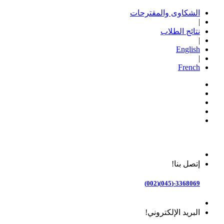
الشكاوى والمقترحات
|
نتائج الطلاب
|
English
|
French
إتصل بنا!
3368069-(045)(002)
البريد الإلكتروني!