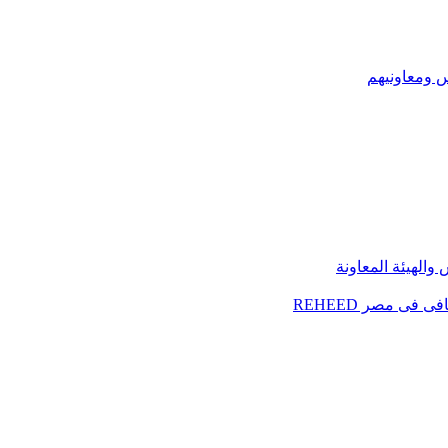
س ومعاونيهم
الهيئة المعاونة
فى مصر REHEED