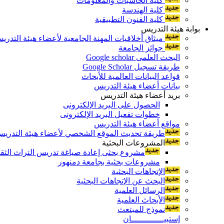
كلية الحاسبات والمعلومات
كلية الهندسة
كلية الفنون التطبيقية
بوابة هيئة التدريس
ميثاق أخلاقيات المهنة الجامعية لأعضاء هيئة التدري
جوائز الجامعة
البحث العلمى Google scholar
طريقة تسجيل Google Scholar
قواعد البيانات العالمية للأبحاث
بيانات أعضاء هيئة التدريس
بريد أعضاء هيئة التدريس
الحصول على البريد الإلكترونى
خطوات تفعيل البريد الإلكترونى
مواقع أعضاء هيئة التدريس
طريقة تحديث الموقع الشخصي لأعضاء هيئة التدريس و
المشروعات البحثية
مشروع بحثى إعادة صياغة تدريس التراث الثقافى 
مشروعات بحثية بجامعة دمنهور
الإتجاهات البحثية
البحث عن الإتجاهات البحثية
الرسائل العلمية
الأبحاث العلمية
نموذج للمبتعث
إستبيـــــــــــــان