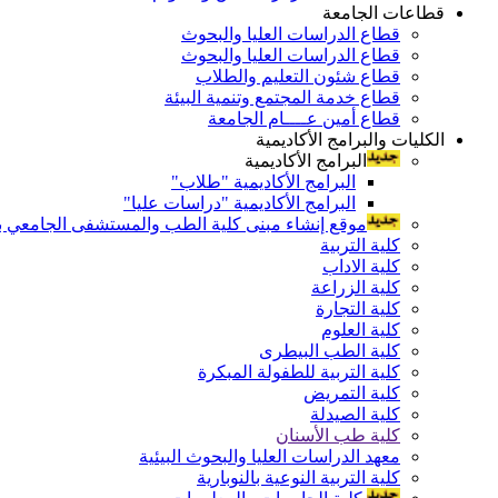
قطاعات الجامعة
قطاع الدراسات العليا والبحوث
قطاع الدراسات العليا والبحوث
قطاع شئون التعليم والطلاب
قطاع خدمة المجتمع وتنمية البيئة
قطاع أمين عــــام الجامعة
الكليات والبرامج الأكاديمية
البرامج الأكاديمية
البرامج الأكاديمية "طلاب"
البرامج الأكاديمية "دراسات عليا"
موقع إنشاء مبنى كلية الطب والمستشفى الجامعي بال
كلية التربية
كلية الاداب
كلية الزراعة
كلية التجارة
كلية العلوم
كلية الطب البيطرى
كلية التربية للطفولة المبكرة
كلية التمريض
كلية الصيدلة
كلية طب الأسنان
معهد الدراسات العليا والبحوث البيئية
كلية التربية النوعية بالنوبارية