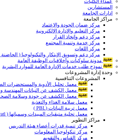
عمداء الكليات
المستشارين
إدارات الجامعة
مراكز الجامعة
مركز ضمان الجودة والاعتماد
مركز التعليم والإدارة الإلكترونية
مركز دعم وإتخاذ القرار
مركز خدمة وتنمية المجتمع
مركز اللغات
مركز دعم وتسويق الإبتكار والتكنولوجيا ( الحاضنة ا
مدونة سلوكيات وأخلاقيات الوظيفة العامة
نموذج طلب خدمات الإدارة العامة للموارد البشرية
وحدة إدارة المشروعات
المشروعات التنافسية
معمل تحليل الأدوية والمستحضرات الص
معمل الكشف عن النباتات المهندسة ورا
معمل الكشف عن جودة وسلامة الصحة الن
معمل سلامة الغذاء والتغذية
معمل تربية النباتات (PBL )
معمل تحلية متبقيات المبيدات وسمياتها ( Pratl )
مراكز التطوير
مركز تنمية قدرات أعضاء هيئة التدريس
مركز تنكولوجيا المعلومات
مركز القياس والتقويم