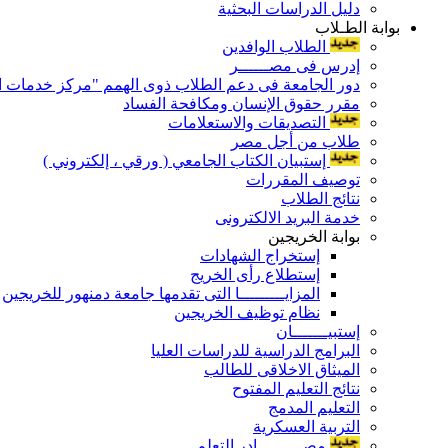
دليل الدراسات البحثية
بوابة الطـلاب
الطلاب الوافدين
إدرس فى مصــــــر
دور الجامعة فى دعم الطلاب ذوى الهمم "مركز خدمات ال
مقرر حقوق الإنسان ومكافحة الفساد
التصديقات والاستعلامات
طلاب من أجل مصر
إستبيان الكتاب الجامعي ( ورقي ، إلكتروني )
توصيف المقررات
نتائج الطلاب
خدمة البريد الالكترونى
بوابة الخريجين
إستخراج الشهادات
إستطلاع رأى الخريج
المزايـــــــــا التى تقدمها جامعة دمنهور للخريجين
نظام توظيف الخريجين
إستبيـــــــان
البرامج الدراسية للدراسات العليا
الميثاق الاخلاقى للطالب
نتائج التعليم المفتوح
التعليم المدمج
التربية العسكرية
مصـــــــــادر التعلم