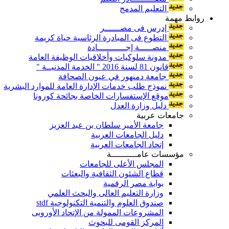
التعليم المدمج
روابط مهمة
إدرس فى مصــــــر
التطوع فى المبادرة الرئاسية حياة كريمة
منصـــــة إجـــــــــــادة
مدونة سلوكيات وأخلاقيات الوظيفة العامة
قانون 81 لسنة 2016 " الخدمة المدنيــة "
جامعة دمنهور في عيون الصحافة
نموذج طلب خدمات الإدارة العامة للموارد البشرية
موقع الإستفسارات الخاصة بجائحة كورونا
دليل وزارة العدل
جامعات عربية
جامعة الأمير سلطان بن عبد العزيز
دليل الجامعات العربية
إتحاد الجامعات العربية
مؤسسات عامــــــــــة
المجلس الأعلى للجامعات
قطاع الشئون الثقافية والبعثات
بوابة مصر الرقمية
وزارة التعليم العالى والبحث العلمي
صندوق العلوم والتنمية التكنولوجية stdf
المشروعات الممولة من الإتحاد الأوروبى
المركز القومى للبحوث