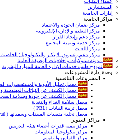
عمداء الكليات
المستشارين
إدارات الجامعة
مراكز الجامعة
مركز ضمان الجودة والاعتماد
مركز التعليم والإدارة الإلكترونية
مركز دعم وإتخاذ القرار
مركز خدمة وتنمية المجتمع
مركز اللغات
مركز دعم وتسويق الإبتكار والتكنولوجيا ( الحاضنة ا
مدونة سلوكيات وأخلاقيات الوظيفة العامة
نموذج طلب خدمات الإدارة العامة للموارد البشرية
وحدة إدارة المشروعات
المشروعات التنافسية
معمل تحليل الأدوية والمستحضرات الص
معمل الكشف عن النباتات المهندسة ورا
معمل الكشف عن جودة وسلامة الصحة الن
معمل سلامة الغذاء والتغذية
معمل تربية النباتات (PBL )
معمل تحلية متبقيات المبيدات وسمياتها ( Pratl )
مراكز التطوير
مركز تنمية قدرات أعضاء هيئة التدريس
مركز تنكولوجيا المعلومات
مركز القياس والتقويم