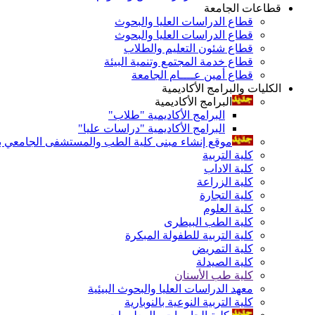
قطاعات الجامعة
قطاع الدراسات العليا والبحوث
قطاع الدراسات العليا والبحوث
قطاع شئون التعليم والطلاب
قطاع خدمة المجتمع وتنمية البيئة
قطاع أمين عــــام الجامعة
الكليات والبرامج الأكاديمية
البرامج الأكاديمية
البرامج الأكاديمية "طلاب"
البرامج الأكاديمية "دراسات عليا"
موقع إنشاء مبنى كلية الطب والمستشفى الجامعي بال
كلية التربية
كلية الاداب
كلية الزراعة
كلية التجارة
كلية العلوم
كلية الطب البيطرى
كلية التربية للطفولة المبكرة
كلية التمريض
كلية الصيدلة
كلية طب الأسنان
معهد الدراسات العليا والبحوث البيئية
كلية التربية النوعية بالنوبارية