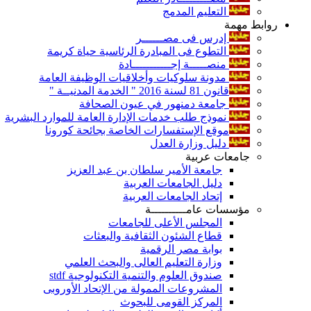
التعليم المدمج
روابط مهمة
إدرس فى مصــــــر
التطوع فى المبادرة الرئاسية حياة كريمة
منصـــــة إجـــــــــــادة
مدونة سلوكيات وأخلاقيات الوظيفة العامة
قانون 81 لسنة 2016 " الخدمة المدنيــة "
جامعة دمنهور في عيون الصحافة
نموذج طلب خدمات الإدارة العامة للموارد البشرية
موقع الإستفسارات الخاصة بجائحة كورونا
دليل وزارة العدل
جامعات عربية
جامعة الأمير سلطان بن عبد العزيز
دليل الجامعات العربية
إتحاد الجامعات العربية
مؤسسات عامــــــــــة
المجلس الأعلى للجامعات
قطاع الشئون الثقافية والبعثات
بوابة مصر الرقمية
وزارة التعليم العالى والبحث العلمي
صندوق العلوم والتنمية التكنولوجية stdf
المشروعات الممولة من الإتحاد الأوروبى
المركز القومى للبحوث