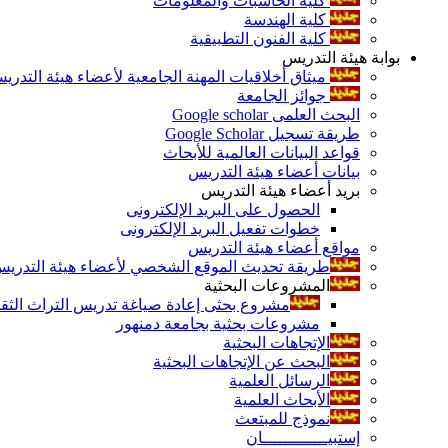
كلية الحاسبات والمعلومات
كلية الهندسة
كلية الفنون التطبيقية
بوابة هيئة التدريس
ميثاق أخلاقيات المهنة الجامعية لأعضاء هيئة التدري
جوائز الجامعة
البحث العلمى Google scholar
طريقة تسجيل Google Scholar
قواعد البيانات العالمية للأبحاث
بيانات أعضاء هيئة التدريس
بريد أعضاء هيئة التدريس
الحصول على البريد الإلكترونى
خطوات تفعيل البريد الإلكترونى
مواقع أعضاء هيئة التدريس
طريقة تحديث الموقع الشخصي لأعضاء هيئة التدريس و
المشروعات البحثية
مشروع بحثى إعادة صياغة تدريس التراث الثقافى 
مشروعات بحثية بجامعة دمنهور
الإتجاهات البحثية
البحث عن الإتجاهات البحثية
الرسائل العلمية
الأبحاث العلمية
نموذج للمبتعث
إستبيـــــــــــــان