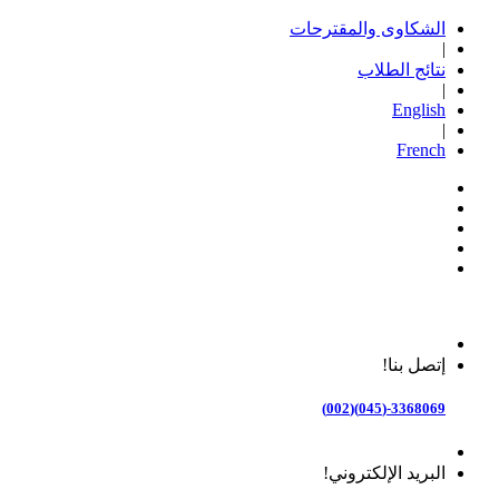
الشكاوى والمقترحات
|
نتائج الطلاب
|
English
|
French
إتصل بنا!
3368069-(045)(002)
البريد الإلكتروني!