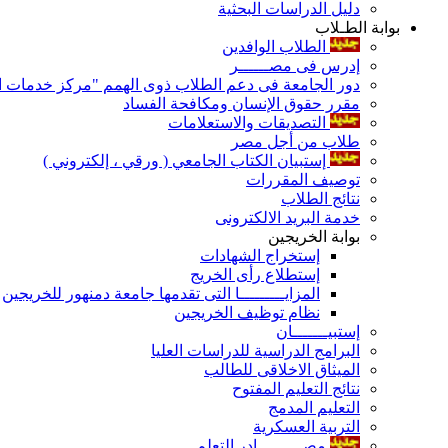
دليل الدراسات البحثية
بوابة الطـلاب
الطلاب الوافدين
إدرس فى مصــــــر
دور الجامعة فى دعم الطلاب ذوى الهمم "مركز خدمات ال
مقرر حقوق الإنسان ومكافحة الفساد
التصديقات والاستعلامات
طلاب من أجل مصر
إستبيان الكتاب الجامعي ( ورقي ، إلكتروني )
توصيف المقررات
نتائج الطلاب
خدمة البريد الالكترونى
بوابة الخريجين
إستخراج الشهادات
إستطلاع رأى الخريج
المزايـــــــــا التى تقدمها جامعة دمنهور للخريجين
نظام توظيف الخريجين
إستبيـــــــان
البرامج الدراسية للدراسات العليا
الميثاق الاخلاقى للطالب
نتائج التعليم المفتوح
التعليم المدمج
التربية العسكرية
مصـــــــــادر التعلم