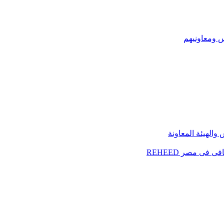
س ومعاونيهم
الهيئة المعاونة
فى مصر REHEED