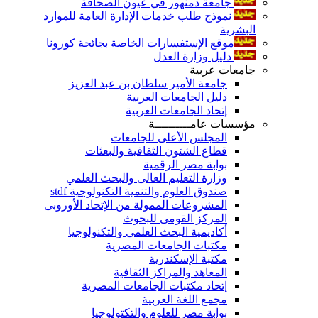
جامعة دمنهور في عيون الصحافة
نموذج طلب خدمات الإدارة العامة للموارد
البشرية
موقع الإستفسارات الخاصة بجائحة كورونا
دليل وزارة العدل
جامعات عربية
جامعة الأمير سلطان بن عبد العزيز
دليل الجامعات العربية
إتحاد الجامعات العربية
مؤسسات عامــــــــــة
المجلس الأعلى للجامعات
قطاع الشئون الثقافية والبعثات
بوابة مصر الرقمية
وزارة التعليم العالى والبحث العلمي
صندوق العلوم والتنمية التكنولوجية stdf
المشروعات الممولة من الإتحاد الأوروبى
المركز القومى للبحوث
أكاديمية البحث العلمى والتكنولوجيا
مكتبات الجامعات المصرية
مكتبة الإسكندرية
المعاهد والمراكز الثقافية
إتحاد مكتبات الجامعات المصرية
مجمع اللغة العربية
بوابة مصر للعلوم والتكتولوجيا