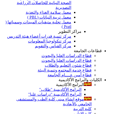
الصحة النباتية للحاصلات الزراعية
التصديرية
معمل سلامة الغذاء والتغذية
معمل تربية النباتات (PBL )
معمل تحلية متبقيات المبيدات وسمياتها (
Pratl )
مراكز التطوير
مركز تنمية قدرات أعضاء هيئة التدريس
مركز تنكولوجيا المعلومات
مركز القياس والتقويم
قطاعات الجامعة
قطاع الدراسات العليا والبحوث
قطاع الدراسات العليا والبحوث
قطاع شئون التعليم والطلاب
قطاع خدمة المجتمع وتنمية البيئة
قطاع أمين عــــام الجامعة
الكليات والبرامج الأكاديمية
البرامج الأكاديمية
البرامج الأكاديمية "طلاب"
البرامج الأكاديمية "دراسات عليا"
موقع إنشاء مبنى كلية الطب والمستشفى
الجامعي بالأبعادية
كلية التربية
كلية الاداب