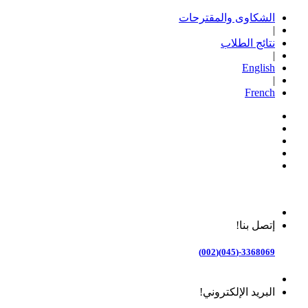
الشكاوى والمقترحات
|
نتائج الطلاب
|
English
|
French
إتصل بنا!
3368069-(045)(002)
البريد الإلكتروني!