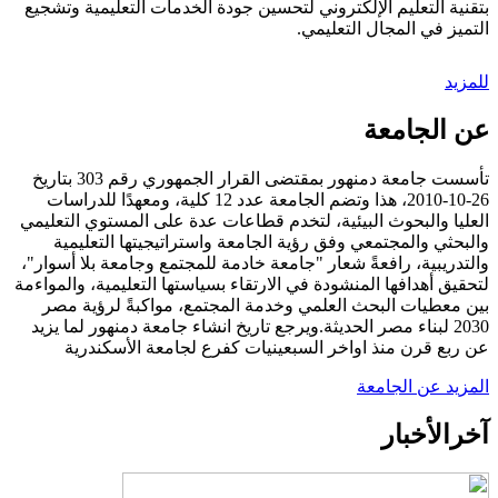
بتقنية التعليم الإلكتروني لتحسين جودة الخدمات التعليمية وتشجيع
التميز في المجال التعليمي.
للمزيد
عن الجامعة
تأسست جامعة دمنهور بمقتضى القرار الجمهوري رقم 303 بتاريخ
26-10-2010، هذا وتضم الجامعة عدد 12 كلية، ومعهدًا للدراسات
العليا والبحوث البيئية، لتخدم قطاعات عدة على المستوي التعليمي
والبحثي والمجتمعي وفق رؤية الجامعة واستراتيجيتها التعليمية
والتدريبية، رافعةً شعار "جامعة خادمة للمجتمع وجامعة بلا أسوار"،
لتحقيق أهدافها المنشودة في الارتقاء بسياستها التعليمية، والمواءمة
بين معطيات البحث العلمي وخدمة المجتمع، مواكبةً لرؤية مصر
2030 لبناء مصر الحديثة.ويرجع تاريخ انشاء جامعة دمنهور لما يزيد
عن ربع قرن منذ اواخر السبعينيات كفرع لجامعة الأسكندرية
المزيد عن الجامعة
آخر
الأخبار