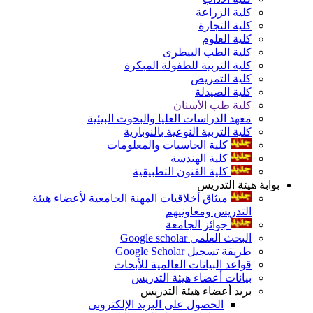
كلية الزراعة
كلية التجارة
كلية العلوم
كلية الطب البيطرى
كلية التربية للطفولة المبكرة
كلية التمريض
كلية الصيدلة
كلية طب الأسنان
معهد الدراسات العليا والبحوث البيئية
كلية التربية النوعية بالنوبارية
كلية الحاسبات والمعلومات
كلية الهندسة
كلية الفنون التطبيقية
بوابة هيئة التدريس
ميثاق أخلاقيات المهنة الجامعية لأعضاء هيئة
التدريس ومعاونيهم
جوائز الجامعة
البحث العلمى Google scholar
طريقة تسجيل Google Scholar
قواعد البيانات العالمية للأبحاث
بيانات أعضاء هيئة التدريس
بريد أعضاء هيئة التدريس
الحصول على البريد الإلكترونى