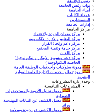
رئيس الجامعة
نواب رئيس الجامعة
أمناء الجامعة
عمداء الكليات
المستشارين
إدارات الجامعة
مراكز الجامعة
مركز ضمان الجودة والاعتماد
مركز التعليم والإدارة الإلكترونية
مركز دعم وإتخاذ القرار
مركز خدمة وتنمية المجتمع
مركز اللغات
مركز دعم وتسويق الإبتكار والتكنولوجيا (
الحاضنة التكنولوجية )
مدونة سلوكيات وأخلاقيات الوظيفة العامة
نموذج طلب خدمات الإدارة العامة للموارد
البشرية
وحدة إدارة المشروعات
المشروعات التنافسية
معمل تحليل الأدوية والمستحضرات
الصيدلية
معمل الكشف عن النباتات المهندسة
وراثيا
معمل الكشف عن جودة وسلامة