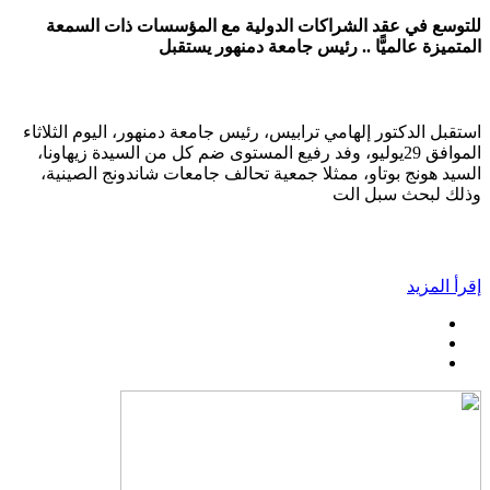
للتوسع في عقد الشراكات الدولية مع المؤسسات ذات السمعة
المتميزة عالميًّا .. رئيس جامعة دمنهور يستقبل
استقبل الدكتور إلهامي ترابيس، رئيس جامعة دمنهور، اليوم الثلاثاء
الموافق 29يوليو، وفد رفيع المستوى ضم كل من السيدة زيهاونا،
السيد هونج بوتاو، ممثلا جمعية تحالف جامعات شاندونج الصينية،
وذلك لبحث سبل الت
إقرأ المزيد