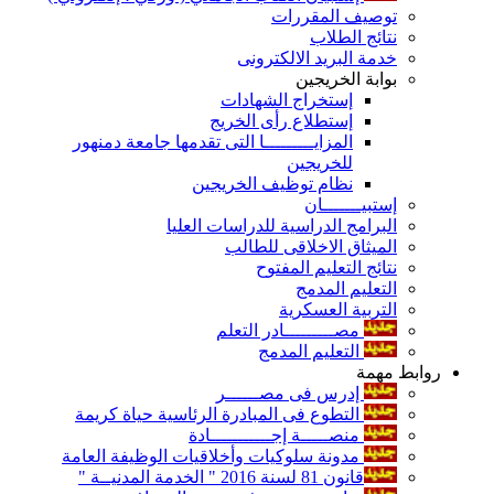
توصيف المقررات
نتائج الطلاب
خدمة البريد الالكترونى
بوابة الخريجين
إستخراج الشهادات
إستطلاع رأى الخريج
المزايـــــــــا التى تقدمها جامعة دمنهور
للخريجين
نظام توظيف الخريجين
إستبيـــــــان
البرامج الدراسية للدراسات العليا
الميثاق الاخلاقى للطالب
نتائج التعليم المفتوح
التعليم المدمج
التربية العسكرية
مصـــــــــادر التعلم
التعليم المدمج
روابط مهمة
إدرس فى مصــــــر
التطوع فى المبادرة الرئاسية حياة كريمة
منصـــــة إجـــــــــــادة
مدونة سلوكيات وأخلاقيات الوظيفة العامة
قانون 81 لسنة 2016 " الخدمة المدنيــة "