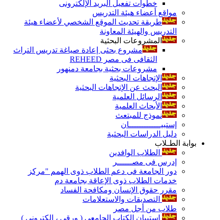
خطوات تفعيل البريد الإلكترونى
مواقع أعضاء هيئة التدريس
طريقة تحديث الموقع الشخصي لأعضاء هيئة
التدريس والهيئة المعاونة
المشروعات البحثية
مشروع بحثى إعادة صياغة تدريس التراث
الثقافى فى مصر REHEED
مشروعات بحثية بجامعة دمنهور
الإتجاهات البحثية
البحث عن الإتجاهات البحثية
الرسائل العلمية
الأبحاث العلمية
نموذج للمبتعث
إستبيـــــــــــــان
دليل الدراسات البحثية
بوابة الطـلاب
الطلاب الوافدين
إدرس فى مصــــــر
دور الجامعة فى دعم الطلاب ذوى الهمم "مركز
خدمات الطلاب ذوى الإعاقة بجامعة دم
مقرر حقوق الإنسان ومكافحة الفساد
التصديقات والاستعلامات
طلاب من أجل مصر
إستبيان الكتاب الجامعي ( ورقي ، إلكتروني )