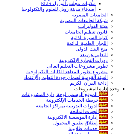
مكتبات مجلس الوزراء ELIS
أصدقاء مدينة زويل للعلوم والتكنولوجيا
الجامعات المصرية
شبكة الجامعات المصرية
هيئة الفولبرايت
قانون تنظيم الجامعات
كتابة السيرة الذاتية
اللجان العلمية الدائمة
منح البنك الدولى
التعليم عن بعد
دورات التجارة الإلكترونية
تطوير مشروعات التعليم العالى
مشروع تطوير المعاهد الكليات التكنولوجية
الهيئة القومية لضمان جودة التعليم والإعتماد
إذاعة القرآن الكريم
وحدة إدارة المشروعات
الموقع الرسمى لوحة إدارة المشروعات
خريطة الخدمات الإلكترونية
الدورات التدريبيه بمراكز الجامعة
الجهات المانحة
إدارة المؤسسة الالكترونية
إنطلاق تطبيق المحمول
خدمات طلابيـة