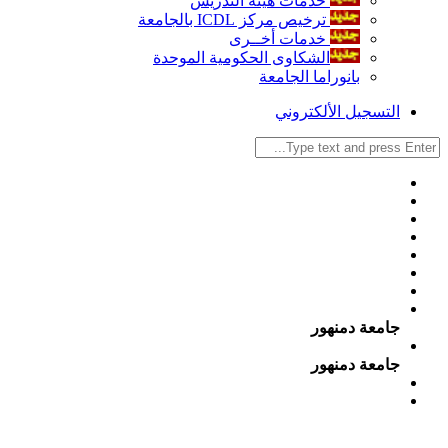
خدمات هيئة التدريس
ترخيص مركز ICDL بالجامعة
خدمات أخــرى
الشكاوى الحكومية الموحدة
بانوراما الجامعة
التسجيل الألكتروني
جامعة دمنهور
جامعة دمنهور