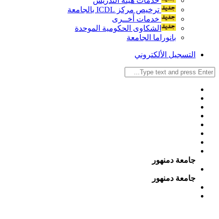
خدمات هيئة التدريس
ترخيص مركز ICDL بالجامعة
خدمات أخــرى
الشكاوى الحكومية الموحدة
بانوراما الجامعة
التسجيل الألكتروني
جامعة دمنهور
جامعة دمنهور