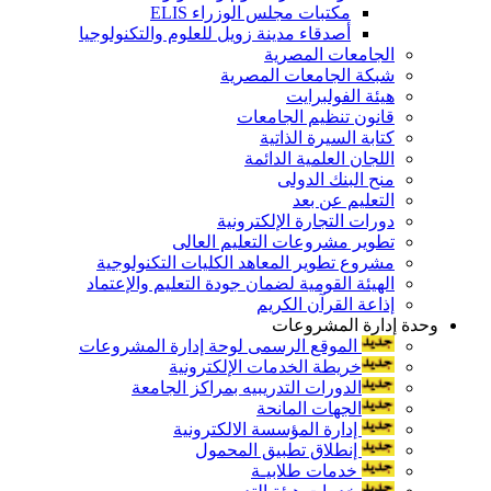
مكتبات مجلس الوزراء ELIS
أصدقاء مدينة زويل للعلوم والتكنولوجيا
الجامعات المصرية
شبكة الجامعات المصرية
هيئة الفولبرايت
قانون تنظيم الجامعات
كتابة السيرة الذاتية
اللجان العلمية الدائمة
منح البنك الدولى
التعليم عن بعد
دورات التجارة الإلكترونية
تطوير مشروعات التعليم العالى
مشروع تطوير المعاهد الكليات التكنولوجية
الهيئة القومية لضمان جودة التعليم والإعتماد
إذاعة القرآن الكريم
وحدة إدارة المشروعات
الموقع الرسمى لوحة إدارة المشروعات
خريطة الخدمات الإلكترونية
الدورات التدريبيه بمراكز الجامعة
الجهات المانحة
إدارة المؤسسة الالكترونية
إنطلاق تطبيق المحمول
خدمات طلابيـة