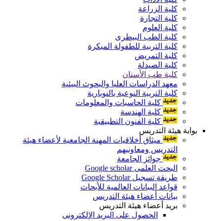
كلية الزراعة
كلية التجارة
كلية العلوم
كلية الطب البيطرى
كلية التربية للطفولة المبكرة
كلية التمريض
كلية الصيدلة
كلية طب الأسنان
معهد الدراسات العليا والبحوث البيئية
كلية التربية النوعية بالنوبارية
كلية الحاسبات والمعلومات
كلية الهندسة
كلية الفنون التطبيقية
بوابة هيئة التدريس
ميثاق أخلاقيات المهنة الجامعية لأعضاء هيئة
التدريس ومعاونيهم
جوائز الجامعة
البحث العلمى Google scholar
طريقة تسجيل Google Scholar
قواعد البيانات العالمية للأبحاث
بيانات أعضاء هيئة التدريس
بريد أعضاء هيئة التدريس
الحصول على البريد الإلكترونى