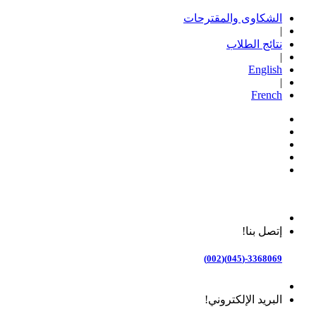
الشكاوى والمقترحات
|
نتائج الطلاب
|
English
|
French
إتصل بنا!
3368069-(045)(002)
البريد الإلكتروني!