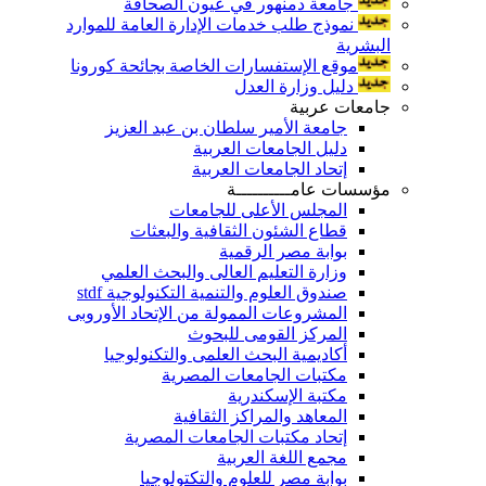
جامعة دمنهور في عيون الصحافة
نموذج طلب خدمات الإدارة العامة للموارد
البشرية
موقع الإستفسارات الخاصة بجائحة كورونا
دليل وزارة العدل
جامعات عربية
جامعة الأمير سلطان بن عبد العزيز
دليل الجامعات العربية
إتحاد الجامعات العربية
مؤسسات عامــــــــــة
المجلس الأعلى للجامعات
قطاع الشئون الثقافية والبعثات
بوابة مصر الرقمية
وزارة التعليم العالى والبحث العلمي
صندوق العلوم والتنمية التكنولوجية stdf
المشروعات الممولة من الإتحاد الأوروبى
المركز القومى للبحوث
أكاديمية البحث العلمى والتكنولوجيا
مكتبات الجامعات المصرية
مكتبة الإسكندرية
المعاهد والمراكز الثقافية
إتحاد مكتبات الجامعات المصرية
مجمع اللغة العربية
بوابة مصر للعلوم والتكتولوجيا