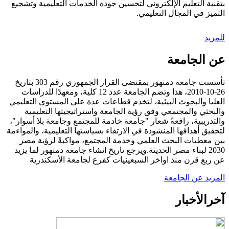
بتقنية التعليم الإلكتروني لتحسين جودة الخدمات التعليمية وتشجيع
التميز في المجال التعليمي.
للمزيد
عن الجامعة
تأسست جامعة دمنهور بمقتضى القرار الجمهوري رقم 303 بتاريخ
26-10-2010، هذا وتضم الجامعة عدد 12 كلية، ومعهدًا للدراسات
العليا والبحوث البيئية، لتخدم قطاعات عدة على المستوي التعليمي
والبحثي والمجتمعي وفق رؤية الجامعة واستراتيجيتها التعليمية
والتدريبية، رافعةً شعار "جامعة خادمة للمجتمع وجامعة بلا أسوار"،
لتحقيق أهدافها المنشودة في الارتقاء بسياستها التعليمية، والمواءمة
بين معطيات البحث العلمي وخدمة المجتمع، مواكبةً لرؤية مصر
2030 لبناء مصر الحديثة.ويرجع تاريخ انشاء جامعة دمنهور لما يزيد
عن ربع قرن منذ اواخر السبعينيات كفرع لجامعة الأسكندرية
المزيد عن الجامعة
آخر
الأخبار