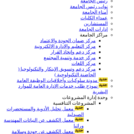
رئيس الجامعة
نواب رئيس الجامعة
أمناء الجامعة
عمداء الكليات
المستشارين
إدارات الجامعة
مراكز الجامعة
مركز ضمان الجودة والاعتماد
مركز التعليم والإدارة الإلكترونية
مركز دعم وإتخاذ القرار
مركز خدمة وتنمية المجتمع
مركز اللغات
مركز دعم وتسويق الإبتكار والتكنولوجيا (
الحاضنة التكنولوجية )
مدونة سلوكيات وأخلاقيات الوظيفة العامة
نموذج طلب خدمات الإدارة العامة للموارد
البشرية
وحدة إدارة المشروعات
المشروعات التنافسية
معمل تحليل الأدوية والمستحضرات
الصيدلية
معمل الكشف عن النباتات المهندسة
وراثيا
معمل الكشف عن جودة وسلامة