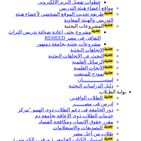
خطوات تفعيل البريد الإلكترونى
مواقع أعضاء هيئة التدريس
طريقة تحديث الموقع الشخصي لأعضاء هيئة
التدريس والهيئة المعاونة
المشروعات البحثية
مشروع بحثى إعادة صياغة تدريس التراث
الثقافى فى مصر REHEED
مشروعات بحثية بجامعة دمنهور
الإتجاهات البحثية
البحث عن الإتجاهات البحثية
الرسائل العلمية
الأبحاث العلمية
نموذج للمبتعث
إستبيـــــــــــــان
دليل الدراسات البحثية
بوابة الطـلاب
الطلاب الوافدين
إدرس فى مصــــــر
دور الجامعة فى دعم الطلاب ذوى الهمم "مركز
خدمات الطلاب ذوى الإعاقة بجامعة دم
مقرر حقوق الإنسان ومكافحة الفساد
التصديقات والاستعلامات
طلاب من أجل مصر
إستبيان الكتاب الجامعي ( ورقي ، إلكتروني )