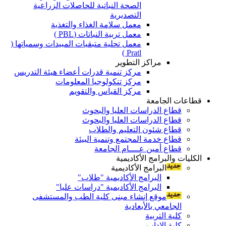
الصحة النباتية للحاصلات الزراعية
التصديرية
معمل سلامة الغذاء والتغذية
معمل تربية النباتات (PBL )
معمل تحلية متبقيات المبيدات وسمياتها (
Pratl )
مراكز التطوير
مركز تنمية قدرات أعضاء هيئة التدريس
مركز تنكولوجيا المعلومات
مركز القياس والتقويم
قطاعات الجامعة
قطاع الدراسات العليا والبحوث
قطاع الدراسات العليا والبحوث
قطاع شئون التعليم والطلاب
قطاع خدمة المجتمع وتنمية البيئة
قطاع أمين عــــام الجامعة
الكليات والبرامج الأكاديمية
البرامج الأكاديمية
البرامج الأكاديمية "طلاب"
البرامج الأكاديمية "دراسات عليا"
موقع إنشاء مبنى كلية الطب والمستشفى
الجامعي بالأبعادية
كلية التربية
كلية الاداب