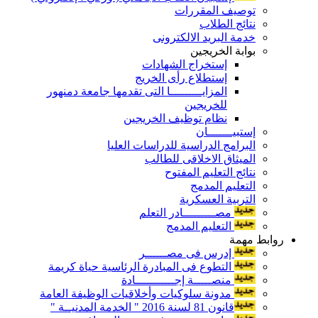
توصيف المقررات
نتائج الطلاب
خدمة البريد الالكترونى
بوابة الخريجين
إستخراج الشهادات
إستطلاع رأى الخريج
المزايـــــــــا التى تقدمها جامعة دمنهور
للخريجين
نظام توظيف الخريجين
إستبيـــــــان
البرامج الدراسية للدراسات العليا
الميثاق الاخلاقى للطالب
نتائج التعليم المفتوح
التعليم المدمج
التربية العسكرية
مصـــــــــادر التعلم
التعليم المدمج
روابط مهمة
إدرس فى مصــــــر
التطوع فى المبادرة الرئاسية حياة كريمة
منصـــــة إجـــــــــــادة
مدونة سلوكيات وأخلاقيات الوظيفة العامة
قانون 81 لسنة 2016 " الخدمة المدنيــة "