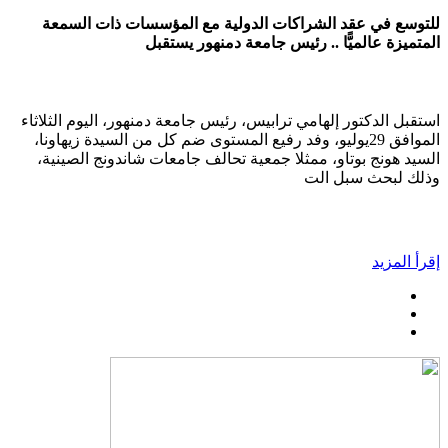
للتوسع في عقد الشراكات الدولية مع المؤسسات ذات السمعة
المتميزة عالميًّا .. رئيس جامعة دمنهور يستقبل
استقبل الدكتور إلهامي ترابيس، رئيس جامعة دمنهور، اليوم الثلاثاء
الموافق 29يوليو، وفد رفيع المستوى ضم كل من السيدة زيهاونا،
السيد هونج بوتاو، ممثلا جمعية تحالف جامعات شاندونج الصينية،
وذلك لبحث سبل الت
إقرأ المزيد