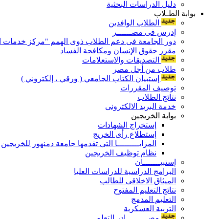
دليل الدراسات البحثية
بوابة الطـلاب
الطلاب الوافدين
إدرس فى مصــــــر
دور الجامعة فى دعم الطلاب ذوى الهمم "مركز خدمات ال
مقرر حقوق الإنسان ومكافحة الفساد
التصديقات والاستعلامات
طلاب من أجل مصر
إستبيان الكتاب الجامعي ( ورقي ، إلكتروني )
توصيف المقررات
نتائج الطلاب
خدمة البريد الالكترونى
بوابة الخريجين
إستخراج الشهادات
إستطلاع رأى الخريج
المزايـــــــــا التى تقدمها جامعة دمنهور للخريجين
نظام توظيف الخريجين
إستبيـــــــان
البرامج الدراسية للدراسات العليا
الميثاق الاخلاقى للطالب
نتائج التعليم المفتوح
التعليم المدمج
التربية العسكرية
مصـــــــــادر التعلم