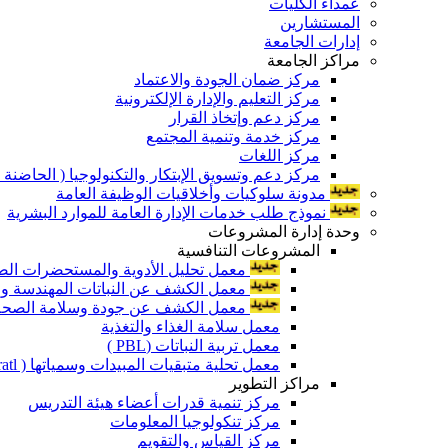
عمداء الكليات
المستشارين
إدارات الجامعة
مراكز الجامعة
مركز ضمان الجودة والاعتماد
مركز التعليم والإدارة الإلكترونية
مركز دعم وإتخاذ القرار
مركز خدمة وتنمية المجتمع
مركز اللغات
مركز دعم وتسويق الإبتكار والتكنولوجيا ( الحاضنة ا
مدونة سلوكيات وأخلاقيات الوظيفة العامة
نموذج طلب خدمات الإدارة العامة للموارد البشرية
وحدة إدارة المشروعات
المشروعات التنافسية
معمل تحليل الأدوية والمستحضرات الص
معمل الكشف عن النباتات المهندسة ورا
معمل الكشف عن جودة وسلامة الصحة الن
معمل سلامة الغذاء والتغذية
معمل تربية النباتات (PBL )
معمل تحلية متبقيات المبيدات وسمياتها ( Pratl )
مراكز التطوير
مركز تنمية قدرات أعضاء هيئة التدريس
مركز تنكولوجيا المعلومات
مركز القياس والتقويم