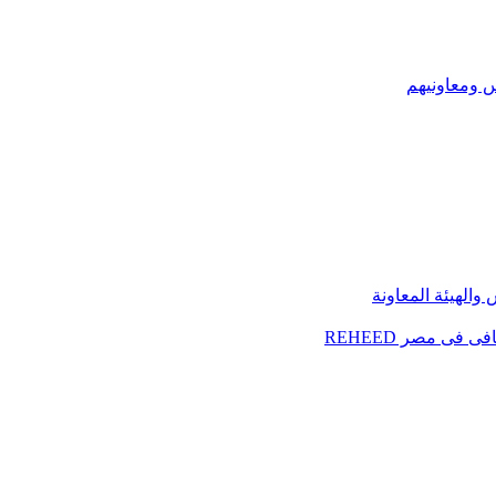
س ومعاونيهم
الهيئة المعاونة
فى مصر REHEED