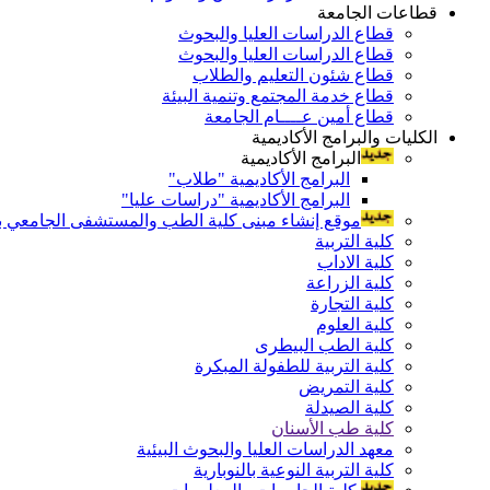
قطاعات الجامعة
قطاع الدراسات العليا والبحوث
قطاع الدراسات العليا والبحوث
قطاع شئون التعليم والطلاب
قطاع خدمة المجتمع وتنمية البيئة
قطاع أمين عــــام الجامعة
الكليات والبرامج الأكاديمية
البرامج الأكاديمية
البرامج الأكاديمية "طلاب"
البرامج الأكاديمية "دراسات عليا"
موقع إنشاء مبنى كلية الطب والمستشفى الجامعي بال
كلية التربية
كلية الاداب
كلية الزراعة
كلية التجارة
كلية العلوم
كلية الطب البيطرى
كلية التربية للطفولة المبكرة
كلية التمريض
كلية الصيدلة
كلية طب الأسنان
معهد الدراسات العليا والبحوث البيئية
كلية التربية النوعية بالنوبارية