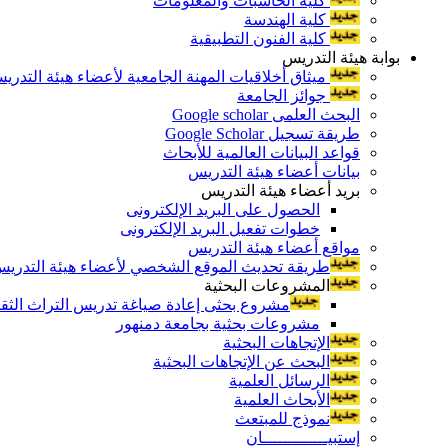
كلية الحاسبات والمعلومات
كلية الهندسة
كلية الفنون التطبيقية
بوابة هيئة التدريس
ميثاق أخلاقيات المهنة الجامعية لأعضاء هيئة التدري
جوائز الجامعة
البحث العلمى Google scholar
طريقة تسجيل Google Scholar
قواعد البيانات العالمية للأبحاث
بيانات أعضاء هيئة التدريس
بريد أعضاء هيئة التدريس
الحصول على البريد الإلكترونى
خطوات تفعيل البريد الإلكترونى
مواقع أعضاء هيئة التدريس
طريقة تحديث الموقع الشخصي لأعضاء هيئة التدريس و
المشروعات البحثية
مشروع بحثى إعادة صياغة تدريس التراث الثقافى 
مشروعات بحثية بجامعة دمنهور
الإتجاهات البحثية
البحث عن الإتجاهات البحثية
الرسائل العلمية
الأبحاث العلمية
نموذج للمبتعث
إستبيـــــــــــــان