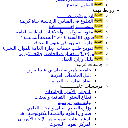
التعليم المدمج
روابط مهمة
إدرس فى مصــــــر
التطوع فى المبادرة الرئاسية حياة كريمة
منصـــــة إجـــــــــــادة
مدونة سلوكيات وأخلاقيات الوظيفة العامة
قانون 81 لسنة 2016 " الخدمة المدنيــة "
جامعة دمنهور في عيون الصحافة
نموذج طلب خدمات الإدارة العامة للموارد البشرية
موقع الإستفسارات الخاصة بجائحة كورونا
دليل وزارة العدل
جامعات عربية
جامعة الأمير سلطان بن عبد العزيز
دليل الجامعات العربية
إتحاد الجامعات العربية
مؤسسات عامــــــــــة
المجلس الأعلى للجامعات
قطاع الشئون الثقافية والبعثات
بوابة مصر الرقمية
وزارة التعليم العالى والبحث العلمي
صندوق العلوم والتنمية التكنولوجية stdf
المشروعات الممولة من الإتحاد الأوروبى
المركز القومى للبحوث