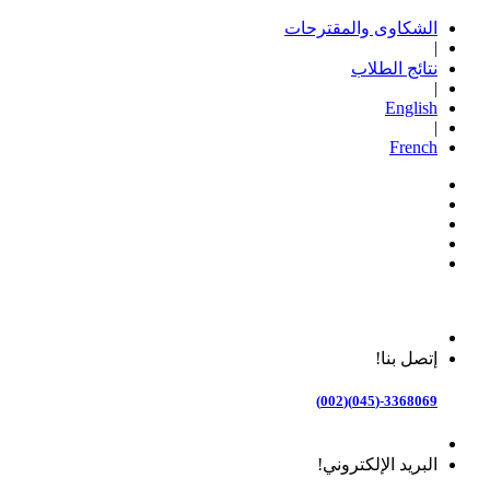
الشكاوى والمقترحات
|
نتائج الطلاب
|
English
|
French
إتصل بنا!
3368069-(045)(002)
البريد الإلكتروني!