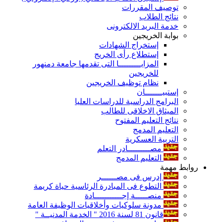
توصيف المقررات
نتائج الطلاب
خدمة البريد الالكترونى
بوابة الخريجين
إستخراج الشهادات
إستطلاع رأى الخريج
المزايـــــــــا التى تقدمها جامعة دمنهور
للخريجين
نظام توظيف الخريجين
إستبيـــــــان
البرامج الدراسية للدراسات العليا
الميثاق الاخلاقى للطالب
نتائج التعليم المفتوح
التعليم المدمج
التربية العسكرية
مصـــــــــادر التعلم
التعليم المدمج
روابط مهمة
إدرس فى مصــــــر
التطوع فى المبادرة الرئاسية حياة كريمة
منصـــــة إجـــــــــــادة
مدونة سلوكيات وأخلاقيات الوظيفة العامة
قانون 81 لسنة 2016 " الخدمة المدنيــة "