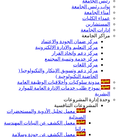
رئيس الجامعة
نواب رئيس الجامعة
أمناء الجامعة
عمداء الكليات
المستشارين
إدارات الجامعة
مراكز الجامعة
مركز ضمان الجودة والاعتماد
مركز التعليم والإدارة الإلكترونية
مركز دعم وإتخاذ القرار
مركز خدمة وتنمية المجتمع
مركز اللغات
مركز دعم وتسويق الإبتكار والتكنولوجيا (
الحاضنة التكنولوجية )
مدونة سلوكيات وأخلاقيات الوظيفة العامة
نموذج طلب خدمات الإدارة العامة للموارد
البشرية
وحدة إدارة المشروعات
المشروعات التنافسية
معمل تحليل الأدوية والمستحضرات
الصيدلية
معمل الكشف عن النباتات المهندسة
وراثيا
معمل الكشف عن جودة وسلامة