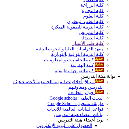
كلية الزراعة
كلية التجارة
كلية العلوم
كلية الطب البيطرى
كلية التربية للطفولة المبكرة
كلية التمريض
كلية الصيدلة
كلية طب الأسنان
معهد الدراسات العليا والبحوث البيئية
كلية التربية النوعية بالنوبارية
كلية الحاسبات والمعلومات
كلية الهندسة
كلية الفنون التطبيقية
بوابة هيئة التدريس
ميثاق أخلاقيات المهنة الجامعية لأعضاء هيئة
التدريس ومعاونيهم
جوائز الجامعة
البحث العلمى Google scholar
طريقة تسجيل Google Scholar
قواعد البيانات العالمية للأبحاث
بيانات أعضاء هيئة التدريس
بريد أعضاء هيئة التدريس
الحصول على البريد الإلكترونى