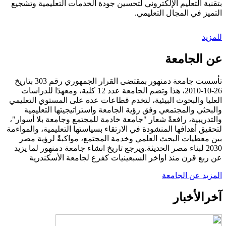
بتقنية التعليم الإلكتروني لتحسين جودة الخدمات التعليمية وتشجيع
التميز في المجال التعليمي.
للمزيد
عن الجامعة
تأسست جامعة دمنهور بمقتضى القرار الجمهوري رقم 303 بتاريخ
26-10-2010، هذا وتضم الجامعة عدد 12 كلية، ومعهدًا للدراسات
العليا والبحوث البيئية، لتخدم قطاعات عدة على المستوي التعليمي
والبحثي والمجتمعي وفق رؤية الجامعة واستراتيجيتها التعليمية
والتدريبية، رافعةً شعار "جامعة خادمة للمجتمع وجامعة بلا أسوار"،
لتحقيق أهدافها المنشودة في الارتقاء بسياستها التعليمية، والمواءمة
بين معطيات البحث العلمي وخدمة المجتمع، مواكبةً لرؤية مصر
2030 لبناء مصر الحديثة.ويرجع تاريخ انشاء جامعة دمنهور لما يزيد
عن ربع قرن منذ اواخر السبعينيات كفرع لجامعة الأسكندرية
المزيد عن الجامعة
آخر
الأخبار