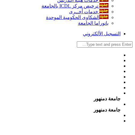
خدمات هيئة التدريس
ترخيص مركز ICDL بالجامعة
خدمات أخــرى
الشكاوى الحكومية الموحدة
بانوراما الجامعة
التسجيل الألكتروني
جامعة دمنهور
جامعة دمنهور