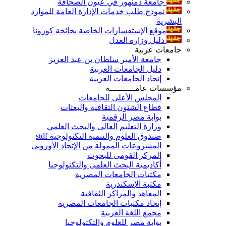
جامعة دمنهور في عيون الصحافة
نموذج طلب خدمات الإدارة العامة للموارد
البشرية
موقع الإستفسارات الخاصة بجائحة كورونا
دليل وزارة العدل
جامعات عربية
جامعة الأمير سلطان بن عبد العزيز
دليل الجامعات العربية
إتحاد الجامعات العربية
مؤسسات عامــــــــــة
المجلس الأعلى للجامعات
قطاع الشئون الثقافية والبعثات
بوابة مصر الرقمية
وزارة التعليم العالى والبحث العلمي
صندوق العلوم والتنمية التكنولوجية stdf
المشروعات الممولة من الإتحاد الأوروبى
المركز القومى للبحوث
أكاديمية البحث العلمى والتكنولوجيا
مكتبات الجامعات المصرية
مكتبة الإسكندرية
المعاهد والمراكز الثقافية
إتحاد مكتبات الجامعات المصرية
مجمع اللغة العربية
بوابة مصر للعلوم والتكتولوجيا