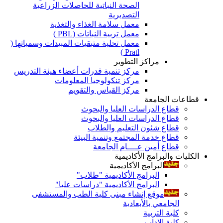
الصحة النباتية للحاصلات الزراعية
التصديرية
معمل سلامة الغذاء والتغذية
معمل تربية النباتات (PBL )
معمل تحلية متبقيات المبيدات وسمياتها (
Pratl )
مراكز التطوير
مركز تنمية قدرات أعضاء هيئة التدريس
مركز تنكولوجيا المعلومات
مركز القياس والتقويم
قطاعات الجامعة
قطاع الدراسات العليا والبحوث
قطاع الدراسات العليا والبحوث
قطاع شئون التعليم والطلاب
قطاع خدمة المجتمع وتنمية البيئة
قطاع أمين عــــام الجامعة
الكليات والبرامج الأكاديمية
البرامج الأكاديمية
البرامج الأكاديمية "طلاب"
البرامج الأكاديمية "دراسات عليا"
موقع إنشاء مبنى كلية الطب والمستشفى
الجامعي بالأبعادية
كلية التربية
كلية الاداب