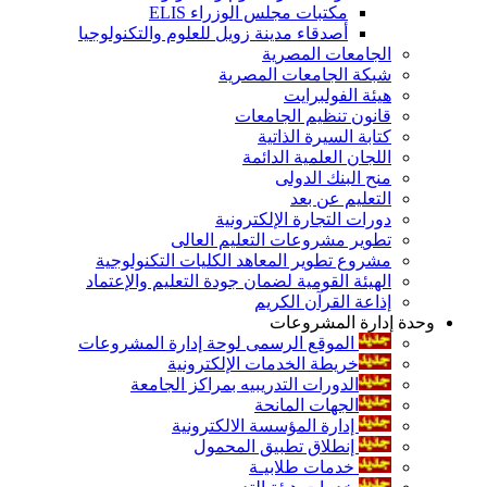
مكتبات مجلس الوزراء ELIS
أصدقاء مدينة زويل للعلوم والتكنولوجيا
الجامعات المصرية
شبكة الجامعات المصرية
هيئة الفولبرايت
قانون تنظيم الجامعات
كتابة السيرة الذاتية
اللجان العلمية الدائمة
منح البنك الدولى
التعليم عن بعد
دورات التجارة الإلكترونية
تطوير مشروعات التعليم العالى
مشروع تطوير المعاهد الكليات التكنولوجية
الهيئة القومية لضمان جودة التعليم والإعتماد
إذاعة القرآن الكريم
وحدة إدارة المشروعات
الموقع الرسمى لوحة إدارة المشروعات
خريطة الخدمات الإلكترونية
الدورات التدريبيه بمراكز الجامعة
الجهات المانحة
إدارة المؤسسة الالكترونية
إنطلاق تطبيق المحمول
خدمات طلابيـة