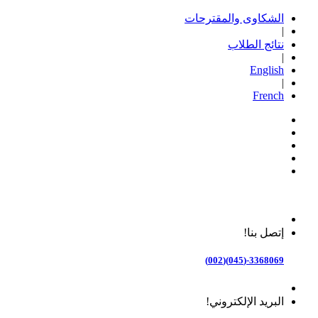
الشكاوى والمقترحات
|
نتائج الطلاب
|
English
|
French
إتصل بنا!
3368069-(045)(002)
البريد الإلكتروني!