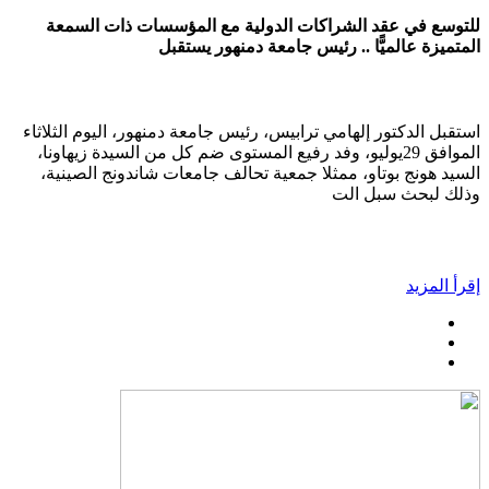
للتوسع في عقد الشراكات الدولية مع المؤسسات ذات السمعة
المتميزة عالميًّا .. رئيس جامعة دمنهور يستقبل
استقبل الدكتور إلهامي ترابيس، رئيس جامعة دمنهور، اليوم الثلاثاء
الموافق 29يوليو، وفد رفيع المستوى ضم كل من السيدة زيهاونا،
السيد هونج بوتاو، ممثلا جمعية تحالف جامعات شاندونج الصينية،
وذلك لبحث سبل الت
إقرأ المزيد