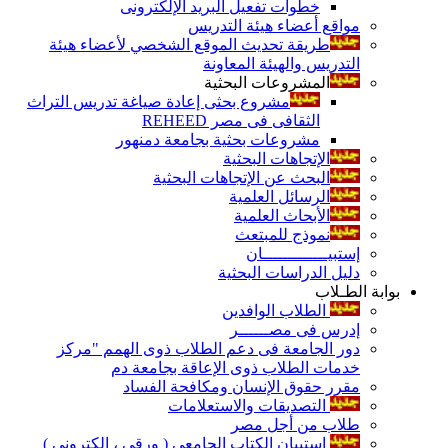
خطوات تفعيل البريد الإلكترونى
مواقع أعضاء هيئة التدريس
طريقة تحديث الموقع الشخصي لأعضاء هيئة
التدريس والهيئة المعاونة
المشروعات البحثية
مشروع بحثى إعادة صياغة تدريس التراث
الثقافى فى مصر REHEED
مشروعات بحثية بجامعة دمنهور
الإتجاهات البحثية
البحث عن الإتجاهات البحثية
الرسائل العلمية
الأبحاث العلمية
نموذج للمبتعث
إستبيـــــــــــــان
دليل الدراسات البحثية
بوابة الطـلاب
الطلاب الوافدين
إدرس فى مصــــــر
دور الجامعة فى دعم الطلاب ذوى الهمم "مركز
خدمات الطلاب ذوى الإعاقة بجامعة دم
مقرر حقوق الإنسان ومكافحة الفساد
التصديقات والاستعلامات
طلاب من أجل مصر
إستبيان الكتاب الجامعي ( ورقي ، إلكتروني )