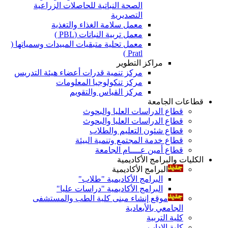
الصحة النباتية للحاصلات الزراعية
التصديرية
معمل سلامة الغذاء والتغذية
معمل تربية النباتات (PBL )
معمل تحلية متبقيات المبيدات وسمياتها (
Pratl )
مراكز التطوير
مركز تنمية قدرات أعضاء هيئة التدريس
مركز تنكولوجيا المعلومات
مركز القياس والتقويم
قطاعات الجامعة
قطاع الدراسات العليا والبحوث
قطاع الدراسات العليا والبحوث
قطاع شئون التعليم والطلاب
قطاع خدمة المجتمع وتنمية البيئة
قطاع أمين عــــام الجامعة
الكليات والبرامج الأكاديمية
البرامج الأكاديمية
البرامج الأكاديمية "طلاب"
البرامج الأكاديمية "دراسات عليا"
موقع إنشاء مبنى كلية الطب والمستشفى
الجامعي بالأبعادية
كلية التربية
كلية الاداب