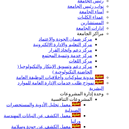
رئيس الجامعة
نواب رئيس الجامعة
أمناء الجامعة
عمداء الكليات
المستشارين
إدارات الجامعة
مراكز الجامعة
مركز ضمان الجودة والاعتماد
مركز التعليم والإدارة الإلكترونية
مركز دعم وإتخاذ القرار
مركز خدمة وتنمية المجتمع
مركز اللغات
مركز دعم وتسويق الإبتكار والتكنولوجيا (
الحاضنة التكنولوجية )
مدونة سلوكيات وأخلاقيات الوظيفة العامة
نموذج طلب خدمات الإدارة العامة للموارد
البشرية
وحدة إدارة المشروعات
المشروعات التنافسية
معمل تحليل الأدوية والمستحضرات
الصيدلية
معمل الكشف عن النباتات المهندسة
وراثيا
معمل الكشف عن جودة وسلامة