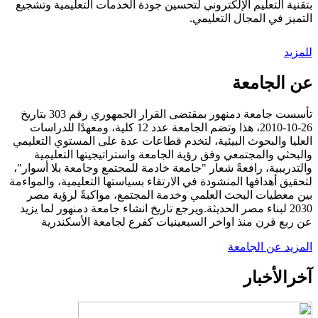
بتقنية التعليم الإلكتروني لتحسين جودة الخدمات التعليمية وتشجيع
التميز في المجال التعليمي.
للمزيد
عن الجامعة
تأسست جامعة دمنهور بمقتضى القرار الجمهوري رقم 303 بتاريخ
26-10-2010، هذا وتضم الجامعة عدد 12 كلية، ومعهدًا للدراسات
العليا والبحوث البيئية، لتخدم قطاعات عدة على المستوي التعليمي
والبحثي والمجتمعي وفق رؤية الجامعة واستراتيجيتها التعليمية
والتدريبية، رافعةً شعار "جامعة خادمة للمجتمع وجامعة بلا أسوار"،
لتحقيق أهدافها المنشودة في الارتقاء بسياستها التعليمية، والمواءمة
بين معطيات البحث العلمي وخدمة المجتمع، مواكبةً لرؤية مصر
2030 لبناء مصر الحديثة.ويرجع تاريخ انشاء جامعة دمنهور لما يزيد
عن ربع قرن منذ اواخر السبعينيات كفرع لجامعة الأسكندرية
المزيد عن الجامعة
آخر
الأخبار