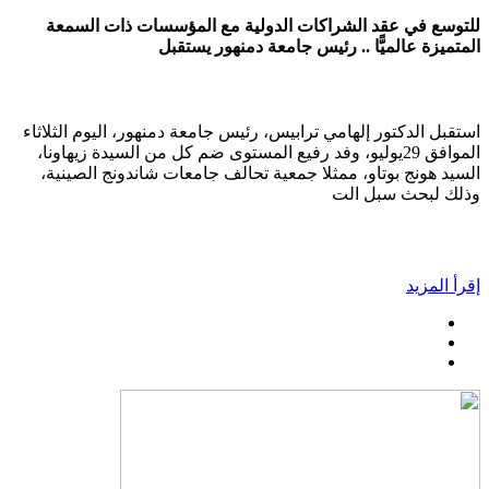
للتوسع في عقد الشراكات الدولية مع المؤسسات ذات السمعة
المتميزة عالميًّا .. رئيس جامعة دمنهور يستقبل
استقبل الدكتور إلهامي ترابيس، رئيس جامعة دمنهور، اليوم الثلاثاء
الموافق 29يوليو، وفد رفيع المستوى ضم كل من السيدة زيهاونا،
السيد هونج بوتاو، ممثلا جمعية تحالف جامعات شاندونج الصينية،
وذلك لبحث سبل الت
إقرأ المزيد