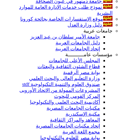
جامعة دمنهور في عيون الصحافة
نموذج طلب خدمات الإدارة العامة للموارد
البشرية
موقع الإستفسارات الخاصة بجائحة كورونا
دليل وزارة العدل
جامعات عربية
جامعة الأمير سلطان بن عبد العزيز
دليل الجامعات العربية
إتحاد الجامعات العربية
مؤسسات عامــــــــــة
المجلس الأعلى للجامعات
قطاع الشئون الثقافية والبعثات
بوابة مصر الرقمية
وزارة التعليم العالى والبحث العلمي
صندوق العلوم والتنمية التكنولوجية stdf
المشروعات الممولة من الإتحاد الأوروبى
المركز القومى للبحوث
أكاديمية البحث العلمى والتكنولوجيا
مكتبات الجامعات المصرية
مكتبة الإسكندرية
المعاهد والمراكز الثقافية
إتحاد مكتبات الجامعات المصرية
مجمع اللغة العربية
بوابة مصر للعلوم والتكتولوجيا