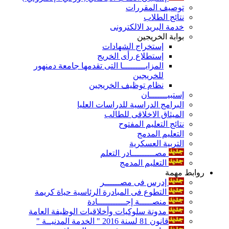
توصيف المقررات
نتائج الطلاب
خدمة البريد الالكترونى
بوابة الخريجين
إستخراج الشهادات
إستطلاع رأى الخريج
المزايـــــــــا التى تقدمها جامعة دمنهور
للخريجين
نظام توظيف الخريجين
إستبيـــــــان
البرامج الدراسية للدراسات العليا
الميثاق الاخلاقى للطالب
نتائج التعليم المفتوح
التعليم المدمج
التربية العسكرية
مصـــــــــادر التعلم
التعليم المدمج
روابط مهمة
إدرس فى مصــــــر
التطوع فى المبادرة الرئاسية حياة كريمة
منصـــــة إجـــــــــــادة
مدونة سلوكيات وأخلاقيات الوظيفة العامة
قانون 81 لسنة 2016 " الخدمة المدنيــة "