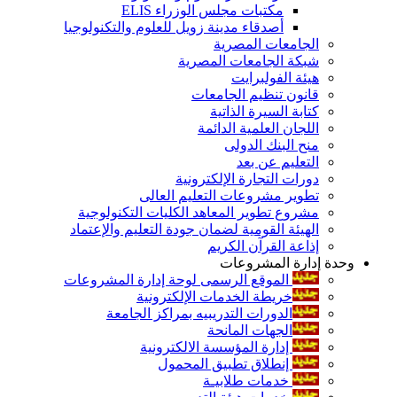
مكتبات مجلس الوزراء ELIS
أصدقاء مدينة زويل للعلوم والتكنولوجيا
الجامعات المصرية
شبكة الجامعات المصرية
هيئة الفولبرايت
قانون تنظيم الجامعات
كتابة السيرة الذاتية
اللجان العلمية الدائمة
منح البنك الدولى
التعليم عن بعد
دورات التجارة الإلكترونية
تطوير مشروعات التعليم العالى
مشروع تطوير المعاهد الكليات التكنولوجية
الهيئة القومية لضمان جودة التعليم والإعتماد
إذاعة القرآن الكريم
وحدة إدارة المشروعات
الموقع الرسمى لوحة إدارة المشروعات
خريطة الخدمات الإلكترونية
الدورات التدريبيه بمراكز الجامعة
الجهات المانحة
إدارة المؤسسة الالكترونية
إنطلاق تطبيق المحمول
خدمات طلابيـة