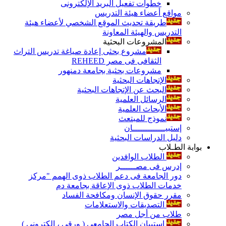
خطوات تفعيل البريد الإلكترونى
مواقع أعضاء هيئة التدريس
طريقة تحديث الموقع الشخصي لأعضاء هيئة
التدريس والهيئة المعاونة
المشروعات البحثية
مشروع بحثى إعادة صياغة تدريس التراث
الثقافى فى مصر REHEED
مشروعات بحثية بجامعة دمنهور
الإتجاهات البحثية
البحث عن الإتجاهات البحثية
الرسائل العلمية
الأبحاث العلمية
نموذج للمبتعث
إستبيـــــــــــــان
دليل الدراسات البحثية
بوابة الطـلاب
الطلاب الوافدين
إدرس فى مصــــــر
دور الجامعة فى دعم الطلاب ذوى الهمم "مركز
خدمات الطلاب ذوى الإعاقة بجامعة دم
مقرر حقوق الإنسان ومكافحة الفساد
التصديقات والاستعلامات
طلاب من أجل مصر
إستبيان الكتاب الجامعي ( ورقي ، إلكتروني )