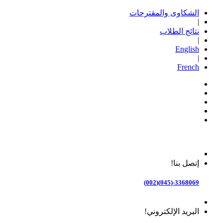
الشكاوى والمقترحات
|
نتائج الطلاب
|
English
|
French
إتصل بنا!
3368069-(045)(002)
البريد الإلكتروني!