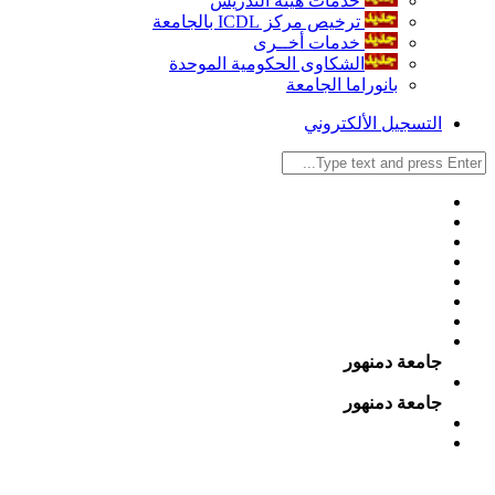
خدمات هيئة التدريس
ترخيص مركز ICDL بالجامعة
خدمات أخــرى
الشكاوى الحكومية الموحدة
بانوراما الجامعة
التسجيل الألكتروني
جامعة دمنهور
جامعة دمنهور