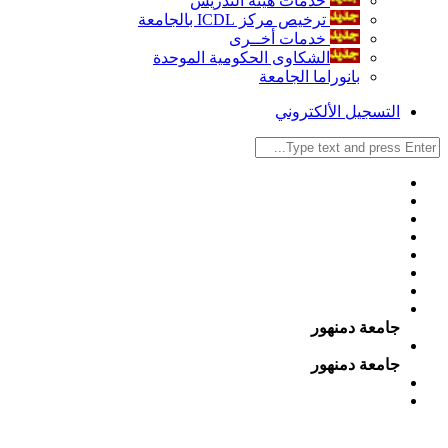
خدمات هيئة التدريس
ترخيص مركز ICDL بالجامعة
خدمات أخــرى
الشكاوى الحكومية الموحدة
بانوراما الجامعة
التسجيل الألكتروني
جامعة دمنهور
جامعة دمنهور