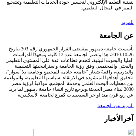
بتقنية التعليم الإلكتروني لتحسين جودة الخدمات التعليمية وتشجيع
التميز في المجال التعليمي.
للمزيد
عن الجامعة
تأسست جامعة دمنهور بمقتضى القرار الجمهوري رقم 303 بتاريخ
26-10-2010، هذا وتضم الجامعة عدد 12 كلية، ومعهدًا للدراسات
العليا والبحوث البيئية، لتخدم قطاعات عدة على المستوي التعليمي
والبحثي والمجتمعي وفق رؤية الجامعة واستراتيجيتها التعليمية
والتدريبية، رافعةً شعار "جامعة خادمة للمجتمع وجامعة بلا أسوار"،
لتحقيق أهدافها المنشودة في الارتقاء بسياستها التعليمية، والمواءمة
بين معطيات البحث العلمي وخدمة المجتمع، مواكبةً لرؤية مصر
2030 لبناء مصر الحديثة.ويرجع تاريخ انشاء جامعة دمنهور لما يزيد
عن ربع قرن منذ اواخر السبعينيات كفرع لجامعة الأسكندرية
المزيد عن الجامعة
آخر
الأخبار