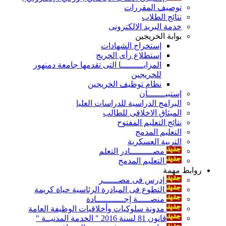
توصيف المقررات
نتائج الطلاب
خدمة البريد الالكترونى
بوابة الخريجين
إستخراج الشهادات
إستطلاع رأى الخريج
المزايـــــــــا التى تقدمها جامعة دمنهور
للخريجين
نظام توظيف الخريجين
إستبيـــــــان
البرامج الدراسية للدراسات العليا
الميثاق الاخلاقى للطالب
نتائج التعليم المفتوح
التعليم المدمج
التربية العسكرية
مصـــــــــادر التعلم
التعليم المدمج
روابط مهمة
إدرس فى مصــــــر
التطوع فى المبادرة الرئاسية حياة كريمة
منصـــــة إجـــــــــــادة
مدونة سلوكيات وأخلاقيات الوظيفة العامة
قانون 81 لسنة 2016 " الخدمة المدنيــة "