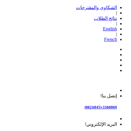
الشكاوى والمقترحات
|
نتائج الطلاب
|
English
|
French
إتصل بنا!
3368069-(045)(002)
البريد الإلكتروني!