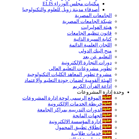
مكتبات مجلس الوزراء ELIS
أصدقاء مدينة زويل للعلوم والتكنولوجيا
الجامعات المصرية
شبكة الجامعات المصرية
هيئة الفولبرايت
قانون تنظيم الجامعات
كتابة السيرة الذاتية
اللجان العلمية الدائمة
منح البنك الدولى
التعليم عن بعد
دورات التجارة الإلكترونية
تطوير مشروعات التعليم العالى
مشروع تطوير المعاهد الكليات التكنولوجية
الهيئة القومية لضمان جودة التعليم والإعتماد
إذاعة القرآن الكريم
وحدة إدارة المشروعات
الموقع الرسمى لوحة إدارة المشروعات
خريطة الخدمات الإلكترونية
الدورات التدريبيه بمراكز الجامعة
الجهات المانحة
إدارة المؤسسة الالكترونية
إنطلاق تطبيق المحمول
خدمات طلابيـة