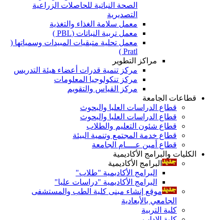
الصحة النباتية للحاصلات الزراعية
التصديرية
معمل سلامة الغذاء والتغذية
معمل تربية النباتات (PBL )
معمل تحلية متبقيات المبيدات وسمياتها (
Pratl )
مراكز التطوير
مركز تنمية قدرات أعضاء هيئة التدريس
مركز تنكولوجيا المعلومات
مركز القياس والتقويم
قطاعات الجامعة
قطاع الدراسات العليا والبحوث
قطاع الدراسات العليا والبحوث
قطاع شئون التعليم والطلاب
قطاع خدمة المجتمع وتنمية البيئة
قطاع أمين عــــام الجامعة
الكليات والبرامج الأكاديمية
البرامج الأكاديمية
البرامج الأكاديمية "طلاب"
البرامج الأكاديمية "دراسات عليا"
موقع إنشاء مبنى كلية الطب والمستشفى
الجامعي بالأبعادية
كلية التربية
كلية الاداب