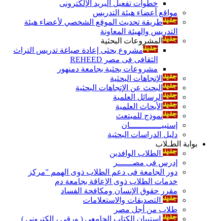
خطوات تفعيل البريد الإلكترونى
مواقع أعضاء هيئة التدريس
طريقة تحديث الموقع الشخصي لأعضاء هيئة
التدريس والهيئة المعاونة
المشروعات البحثية
مشروع بحثى إعادة صياغة تدريس التراث
الثقافى فى مصر REHEED
مشروعات بحثية بجامعة دمنهور
الإتجاهات البحثية
البحث عن الإتجاهات البحثية
الرسائل العلمية
الأبحاث العلمية
نموذج للمبتعث
إستبيـــــــــــــان
دليل الدراسات البحثية
بوابة الطـلاب
الطلاب الوافدين
إدرس فى مصــــــر
دور الجامعة فى دعم الطلاب ذوى الهمم "مركز
خدمات الطلاب ذوى الإعاقة بجامعة دم
مقرر حقوق الإنسان ومكافحة الفساد
التصديقات والاستعلامات
طلاب من أجل مصر
إستبيان الكتاب الجامعي ( ورقي ، إلكتروني )