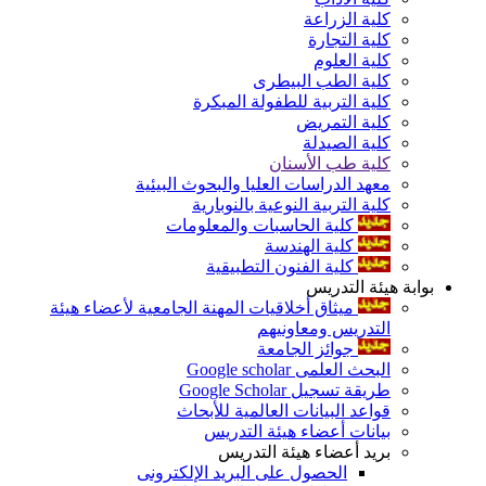
كلية الزراعة
كلية التجارة
كلية العلوم
كلية الطب البيطرى
كلية التربية للطفولة المبكرة
كلية التمريض
كلية الصيدلة
كلية طب الأسنان
معهد الدراسات العليا والبحوث البيئية
كلية التربية النوعية بالنوبارية
كلية الحاسبات والمعلومات
كلية الهندسة
كلية الفنون التطبيقية
بوابة هيئة التدريس
ميثاق أخلاقيات المهنة الجامعية لأعضاء هيئة
التدريس ومعاونيهم
جوائز الجامعة
البحث العلمى Google scholar
طريقة تسجيل Google Scholar
قواعد البيانات العالمية للأبحاث
بيانات أعضاء هيئة التدريس
بريد أعضاء هيئة التدريس
الحصول على البريد الإلكترونى