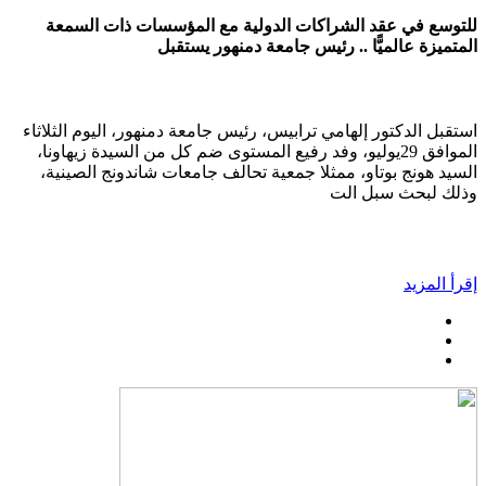
للتوسع في عقد الشراكات الدولية مع المؤسسات ذات السمعة
المتميزة عالميًّا .. رئيس جامعة دمنهور يستقبل
استقبل الدكتور إلهامي ترابيس، رئيس جامعة دمنهور، اليوم الثلاثاء
الموافق 29يوليو، وفد رفيع المستوى ضم كل من السيدة زيهاونا،
السيد هونج بوتاو، ممثلا جمعية تحالف جامعات شاندونج الصينية،
وذلك لبحث سبل الت
إقرأ المزيد