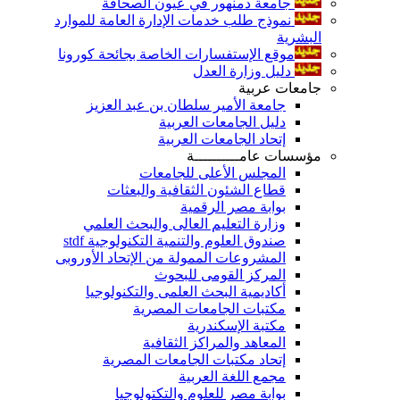
جامعة دمنهور في عيون الصحافة
نموذج طلب خدمات الإدارة العامة للموارد
البشرية
موقع الإستفسارات الخاصة بجائحة كورونا
دليل وزارة العدل
جامعات عربية
جامعة الأمير سلطان بن عبد العزيز
دليل الجامعات العربية
إتحاد الجامعات العربية
مؤسسات عامــــــــــة
المجلس الأعلى للجامعات
قطاع الشئون الثقافية والبعثات
بوابة مصر الرقمية
وزارة التعليم العالى والبحث العلمي
صندوق العلوم والتنمية التكنولوجية stdf
المشروعات الممولة من الإتحاد الأوروبى
المركز القومى للبحوث
أكاديمية البحث العلمى والتكنولوجيا
مكتبات الجامعات المصرية
مكتبة الإسكندرية
المعاهد والمراكز الثقافية
إتحاد مكتبات الجامعات المصرية
مجمع اللغة العربية
بوابة مصر للعلوم والتكتولوجيا