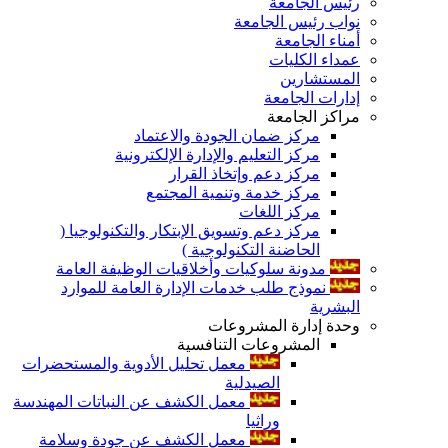
رئيس الجامعة
نواب رئيس الجامعة
أمناء الجامعة
عمداء الكليات
المستشارين
إدارات الجامعة
مراكز الجامعة
مركز ضمان الجودة والاعتماد
مركز التعليم والإدارة الإلكترونية
مركز دعم وإتخاذ القرار
مركز خدمة وتنمية المجتمع
مركز اللغات
مركز دعم وتسويق الإبتكار والتكنولوجيا (
الحاضنة التكنولوجية )
مدونة سلوكيات وأخلاقيات الوظيفة العامة
نموذج طلب خدمات الإدارة العامة للموارد
البشرية
وحدة إدارة المشروعات
المشروعات التنافسية
معمل تحليل الأدوية والمستحضرات
الصيدلية
معمل الكشف عن النباتات المهندسة
وراثيا
معمل الكشف عن جودة وسلامة