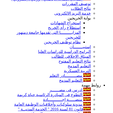
توصيف المقررات
نتائج الطلاب
خدمة البريد الالكترونى
بوابة الخريجين
إستخراج الشهادات
إستطلاع رأى الخريج
المزايـــــــــا التى تقدمها جامعة دمنهور
للخريجين
نظام توظيف الخريجين
إستبيـــــــان
البرامج الدراسية للدراسات العليا
الميثاق الاخلاقى للطالب
نتائج التعليم المفتوح
التعليم المدمج
التربية العسكرية
مصـــــــــادر التعلم
التعليم المدمج
روابط مهمة
إدرس فى مصــــــر
التطوع فى المبادرة الرئاسية حياة كريمة
منصـــــة إجـــــــــــادة
مدونة سلوكيات وأخلاقيات الوظيفة العامة
قانون 81 لسنة 2016 " الخدمة المدنيــة "