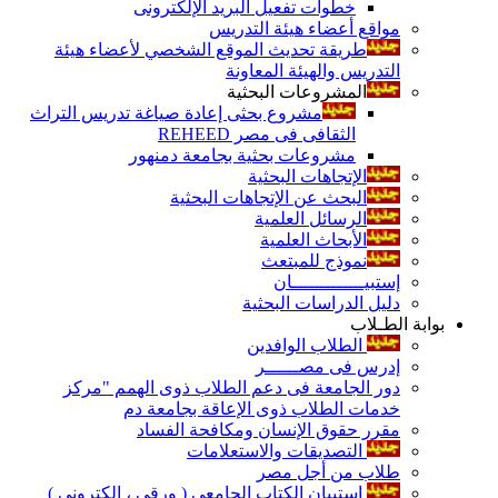
خطوات تفعيل البريد الإلكترونى
مواقع أعضاء هيئة التدريس
طريقة تحديث الموقع الشخصي لأعضاء هيئة
التدريس والهيئة المعاونة
المشروعات البحثية
مشروع بحثى إعادة صياغة تدريس التراث
الثقافى فى مصر REHEED
مشروعات بحثية بجامعة دمنهور
الإتجاهات البحثية
البحث عن الإتجاهات البحثية
الرسائل العلمية
الأبحاث العلمية
نموذج للمبتعث
إستبيـــــــــــــان
دليل الدراسات البحثية
بوابة الطـلاب
الطلاب الوافدين
إدرس فى مصــــــر
دور الجامعة فى دعم الطلاب ذوى الهمم "مركز
خدمات الطلاب ذوى الإعاقة بجامعة دم
مقرر حقوق الإنسان ومكافحة الفساد
التصديقات والاستعلامات
طلاب من أجل مصر
إستبيان الكتاب الجامعي ( ورقي ، إلكتروني )