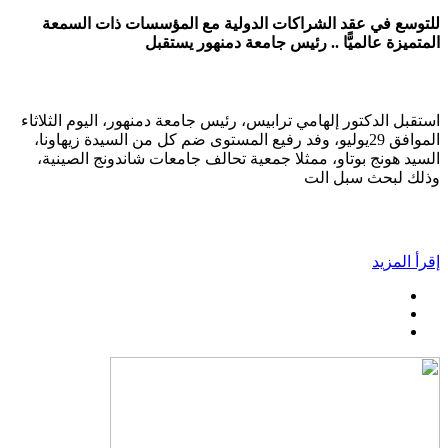
للتوسع في عقد الشراكات الدولية مع المؤسسات ذات السمعة
المتميزة عالميًّا .. رئيس جامعة دمنهور يستقبل
استقبل الدكتور إلهامي ترابيس، رئيس جامعة دمنهور، اليوم الثلاثاء
الموافق 29يوليو، وفد رفيع المستوى ضم كل من السيدة زيهاونا،
السيد هونج بوتاو، ممثلا جمعية تحالف جامعات شاندونج الصينية،
وذلك لبحث سبل الت
إقرأ المزيد