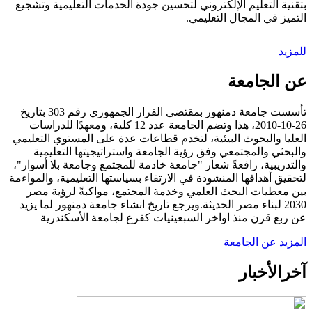
بتقنية التعليم الإلكتروني لتحسين جودة الخدمات التعليمية وتشجيع
التميز في المجال التعليمي.
للمزيد
عن الجامعة
تأسست جامعة دمنهور بمقتضى القرار الجمهوري رقم 303 بتاريخ
26-10-2010، هذا وتضم الجامعة عدد 12 كلية، ومعهدًا للدراسات
العليا والبحوث البيئية، لتخدم قطاعات عدة على المستوي التعليمي
والبحثي والمجتمعي وفق رؤية الجامعة واستراتيجيتها التعليمية
والتدريبية، رافعةً شعار "جامعة خادمة للمجتمع وجامعة بلا أسوار"،
لتحقيق أهدافها المنشودة في الارتقاء بسياستها التعليمية، والمواءمة
بين معطيات البحث العلمي وخدمة المجتمع، مواكبةً لرؤية مصر
2030 لبناء مصر الحديثة.ويرجع تاريخ انشاء جامعة دمنهور لما يزيد
عن ربع قرن منذ اواخر السبعينيات كفرع لجامعة الأسكندرية
المزيد عن الجامعة
آخر
الأخبار