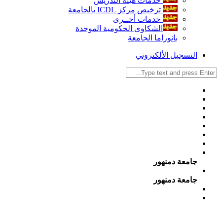
خدمات هيئة التدريس
ترخيص مركز ICDL بالجامعة
خدمات أخــرى
الشكاوى الحكومية الموحدة
بانوراما الجامعة
التسجيل الألكتروني
جامعة دمنهور
جامعة دمنهور