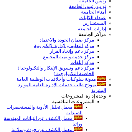
رئيس الجامعة
نواب رئيس الجامعة
أمناء الجامعة
عمداء الكليات
المستشارين
إدارات الجامعة
مراكز الجامعة
مركز ضمان الجودة والاعتماد
مركز التعليم والإدارة الإلكترونية
مركز دعم وإتخاذ القرار
مركز خدمة وتنمية المجتمع
مركز اللغات
مركز دعم وتسويق الإبتكار والتكنولوجيا (
الحاضنة التكنولوجية )
مدونة سلوكيات وأخلاقيات الوظيفة العامة
نموذج طلب خدمات الإدارة العامة للموارد
البشرية
وحدة إدارة المشروعات
المشروعات التنافسية
معمل تحليل الأدوية والمستحضرات
الصيدلية
معمل الكشف عن النباتات المهندسة
وراثيا
معمل الكشف عن جودة وسلامة