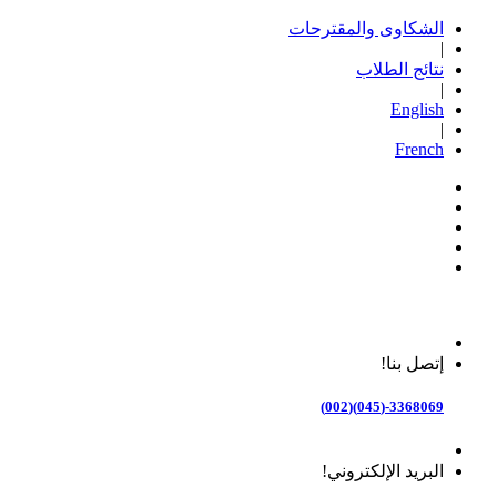
الشكاوى والمقترحات
|
نتائج الطلاب
|
English
|
French
إتصل بنا!
3368069-(045)(002)
البريد الإلكتروني!