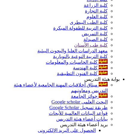
كلية الزراعة
كلية التجارة
كلية العلوم
كلية الطب البيطرى
كلية التربية للطفولة المبكرة
كلية التمريض
كلية الصيدلة
كلية طب الأسنان
معهد الدراسات العليا والبحوث البيئية
كلية التربية النوعية بالنوبارية
كلية الحاسبات والمعلومات
كلية الهندسة
كلية الفنون التطبيقية
بوابة هيئة التدريس
ميثاق أخلاقيات المهنة الجامعية لأعضاء هيئة
التدريس ومعاونيهم
جوائز الجامعة
البحث العلمى Google scholar
طريقة تسجيل Google Scholar
قواعد البيانات العالمية للأبحاث
بيانات أعضاء هيئة التدريس
بريد أعضاء هيئة التدريس
الحصول على البريد الإلكترونى