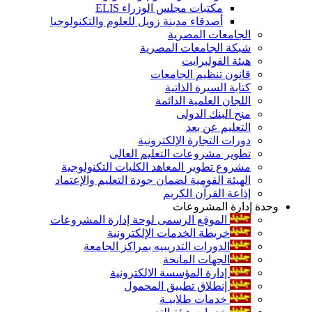
مكتبات مجلس الوزراء ELIS
أصدقاء مدينة زويل للعلوم والتكنولوجيا
الجامعات المصرية
شبكة الجامعات المصرية
هيئة الفولبرايت
قانون تنظيم الجامعات
كتابة السيرة الذاتية
اللجان العلمية الدائمة
منح البنك الدولى
التعليم عن بعد
دورات التجارة الإلكترونية
تطوير مشروعات التعليم العالى
مشروع تطوير المعاهد الكليات التكنولوجية
الهيئة القومية لضمان جودة التعليم والإعتماد
إذاعة القرآن الكريم
وحدة إدارة المشروعات
الموقع الرسمى لوحة إدارة المشروعات
خريطة الخدمات الإلكترونية
الدورات التدريبيه بمراكز الجامعة
الجهات المانحة
إدارة المؤسسة الالكترونية
إنطلاق تطبيق المحمول
خدمات طلابيـة