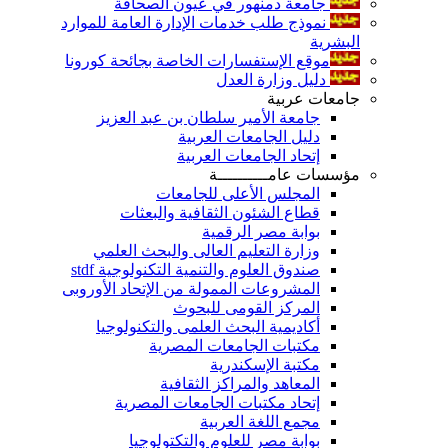
جامعة دمنهور في عيون الصحافة
نموذج طلب خدمات الإدارة العامة للموارد
البشرية
موقع الإستفسارات الخاصة بجائحة كورونا
دليل وزارة العدل
جامعات عربية
جامعة الأمير سلطان بن عبد العزيز
دليل الجامعات العربية
إتحاد الجامعات العربية
مؤسسات عامــــــــــة
المجلس الأعلى للجامعات
قطاع الشئون الثقافية والبعثات
بوابة مصر الرقمية
وزارة التعليم العالى والبحث العلمي
صندوق العلوم والتنمية التكنولوجية stdf
المشروعات الممولة من الإتحاد الأوروبى
المركز القومى للبحوث
أكاديمية البحث العلمى والتكنولوجيا
مكتبات الجامعات المصرية
مكتبة الإسكندرية
المعاهد والمراكز الثقافية
إتحاد مكتبات الجامعات المصرية
مجمع اللغة العربية
بوابة مصر للعلوم والتكتولوجيا