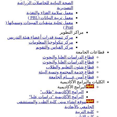
الصحة النباتية للحاصلات الزراعية
التصديرية
معمل سلامة الغذاء والتغذية
معمل تربية النباتات (PBL )
معمل تحلية متبقيات المبيدات وسمياتها (
Pratl )
مراكز التطوير
مركز تنمية قدرات أعضاء هيئة التدريس
مركز تنكولوجيا المعلومات
مركز القياس والتقويم
قطاعات الجامعة
قطاع الدراسات العليا والبحوث
قطاع الدراسات العليا والبحوث
قطاع شئون التعليم والطلاب
قطاع خدمة المجتمع وتنمية البيئة
قطاع أمين عــــام الجامعة
الكليات والبرامج الأكاديمية
البرامج الأكاديمية
البرامج الأكاديمية "طلاب"
البرامج الأكاديمية "دراسات عليا"
موقع إنشاء مبنى كلية الطب والمستشفى
الجامعي بالأبعادية
كلية التربية
كلية الاداب