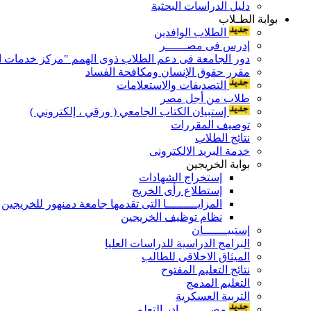
دليل الدراسات البحثية
بوابة الطـلاب
الطلاب الوافدين
إدرس فى مصــــــر
دور الجامعة فى دعم الطلاب ذوى الهمم "مركز خدمات ال
مقرر حقوق الإنسان ومكافحة الفساد
التصديقات والاستعلامات
طلاب من أجل مصر
إستبيان الكتاب الجامعي ( ورقي ، إلكتروني )
توصيف المقررات
نتائج الطلاب
خدمة البريد الالكترونى
بوابة الخريجين
إستخراج الشهادات
إستطلاع رأى الخريج
المزايـــــــــا التى تقدمها جامعة دمنهور للخريجين
نظام توظيف الخريجين
إستبيـــــــان
البرامج الدراسية للدراسات العليا
الميثاق الاخلاقى للطالب
نتائج التعليم المفتوح
التعليم المدمج
التربية العسكرية
مصـــــــــادر التعلم