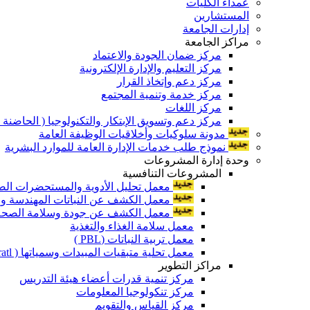
عمداء الكليات
المستشارين
إدارات الجامعة
مراكز الجامعة
مركز ضمان الجودة والاعتماد
مركز التعليم والإدارة الإلكترونية
مركز دعم وإتخاذ القرار
مركز خدمة وتنمية المجتمع
مركز اللغات
مركز دعم وتسويق الإبتكار والتكنولوجيا ( الحاضنة ا
مدونة سلوكيات وأخلاقيات الوظيفة العامة
نموذج طلب خدمات الإدارة العامة للموارد البشرية
وحدة إدارة المشروعات
المشروعات التنافسية
معمل تحليل الأدوية والمستحضرات الص
معمل الكشف عن النباتات المهندسة ورا
معمل الكشف عن جودة وسلامة الصحة الن
معمل سلامة الغذاء والتغذية
معمل تربية النباتات (PBL )
معمل تحلية متبقيات المبيدات وسمياتها ( Pratl )
مراكز التطوير
مركز تنمية قدرات أعضاء هيئة التدريس
مركز تنكولوجيا المعلومات
مركز القياس والتقويم