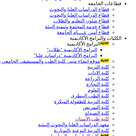
قطاعات الجامعة
قطاع الدراسات العليا والبحوث
قطاع الدراسات العليا والبحوث
قطاع شئون التعليم والطلاب
قطاع خدمة المجتمع وتنمية البيئة
قطاع أمين عــــام الجامعة
الكليات والبرامج الأكاديمية
البرامج الأكاديمية
البرامج الأكاديمية "طلاب"
البرامج الأكاديمية "دراسات عليا"
موقع إنشاء مبنى كلية الطب والمستشفى الجامعي بال
كلية التربية
كلية الاداب
كلية الزراعة
كلية التجارة
كلية العلوم
كلية الطب البيطرى
كلية التربية للطفولة المبكرة
كلية التمريض
كلية الصيدلة
كلية طب الأسنان
معهد الدراسات العليا والبحوث البيئية
كلية التربية النوعية بالنوبارية