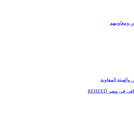
س ومعاونيهم
الهيئة المعاونة
فى مصر REHEED