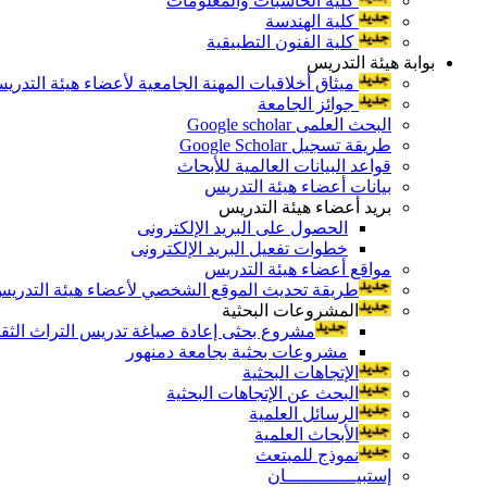
كلية الحاسبات والمعلومات
كلية الهندسة
كلية الفنون التطبيقية
بوابة هيئة التدريس
ميثاق أخلاقيات المهنة الجامعية لأعضاء هيئة التدري
جوائز الجامعة
البحث العلمى Google scholar
طريقة تسجيل Google Scholar
قواعد البيانات العالمية للأبحاث
بيانات أعضاء هيئة التدريس
بريد أعضاء هيئة التدريس
الحصول على البريد الإلكترونى
خطوات تفعيل البريد الإلكترونى
مواقع أعضاء هيئة التدريس
طريقة تحديث الموقع الشخصي لأعضاء هيئة التدريس و
المشروعات البحثية
مشروع بحثى إعادة صياغة تدريس التراث الثقافى 
مشروعات بحثية بجامعة دمنهور
الإتجاهات البحثية
البحث عن الإتجاهات البحثية
الرسائل العلمية
الأبحاث العلمية
نموذج للمبتعث
إستبيـــــــــــــان