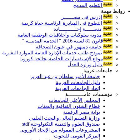
التعليم المدمج
روابط مهمة
إدرس فى مصــــــر
التطوع فى المبادرة الرئاسية حياة كريمة
منصـــــة إجـــــــــــادة
مدونة سلوكيات وأخلاقيات الوظيفة العامة
قانون 81 لسنة 2016 " الخدمة المدنيــة "
جامعة دمنهور في عيون الصحافة
نموذج طلب خدمات الإدارة العامة للموارد البشرية
موقع الإستفسارات الخاصة بجائحة كورونا
دليل وزارة العدل
جامعات عربية
جامعة الأمير سلطان بن عبد العزيز
دليل الجامعات العربية
إتحاد الجامعات العربية
مؤسسات عامــــــــــة
المجلس الأعلى للجامعات
قطاع الشئون الثقافية والبعثات
بوابة مصر الرقمية
وزارة التعليم العالى والبحث العلمي
صندوق العلوم والتنمية التكنولوجية stdf
المشروعات الممولة من الإتحاد الأوروبى
المركز القومى للبحوث