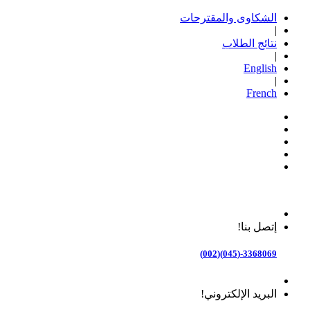
الشكاوى والمقترحات
|
نتائج الطلاب
|
English
|
French
إتصل بنا!
3368069-(045)(002)
البريد الإلكتروني!