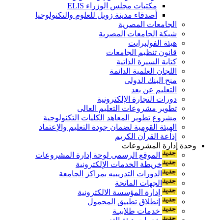
مكتبات مجلس الوزراء ELIS
أصدقاء مدينة زويل للعلوم والتكنولوجيا
الجامعات المصرية
شبكة الجامعات المصرية
هيئة الفولبرايت
قانون تنظيم الجامعات
كتابة السيرة الذاتية
اللجان العلمية الدائمة
منح البنك الدولى
التعليم عن بعد
دورات التجارة الإلكترونية
تطوير مشروعات التعليم العالى
مشروع تطوير المعاهد الكليات التكنولوجية
الهيئة القومية لضمان جودة التعليم والإعتماد
إذاعة القرآن الكريم
وحدة إدارة المشروعات
الموقع الرسمى لوحة إدارة المشروعات
خريطة الخدمات الإلكترونية
الدورات التدريبيه بمراكز الجامعة
الجهات المانحة
إدارة المؤسسة الالكترونية
إنطلاق تطبيق المحمول
خدمات طلابيـة