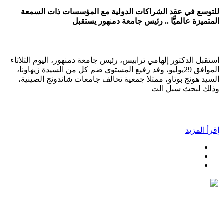
للتوسع في عقد الشراكات الدولية مع المؤسسات ذات السمعة
المتميزة عالميًّا .. رئيس جامعة دمنهور يستقبل
استقبل الدكتور إلهامي ترابيس، رئيس جامعة دمنهور، اليوم الثلاثاء
الموافق 29يوليو، وفد رفيع المستوى ضم كل من السيدة زيهاونا،
السيد هونج بوتاو، ممثلا جمعية تحالف جامعات شاندونج الصينية،
وذلك لبحث سبل الت
إقرأ المزيد