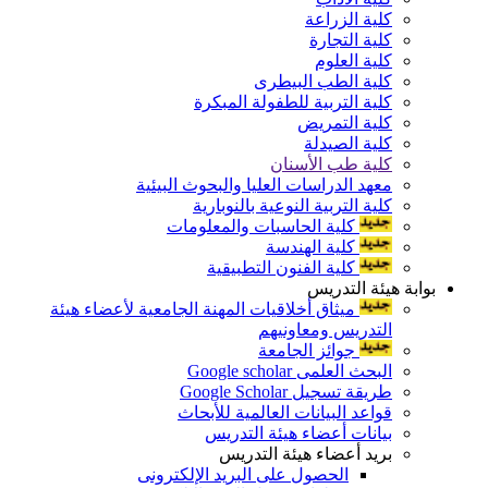
كلية الزراعة
كلية التجارة
كلية العلوم
كلية الطب البيطرى
كلية التربية للطفولة المبكرة
كلية التمريض
كلية الصيدلة
كلية طب الأسنان
معهد الدراسات العليا والبحوث البيئية
كلية التربية النوعية بالنوبارية
كلية الحاسبات والمعلومات
كلية الهندسة
كلية الفنون التطبيقية
بوابة هيئة التدريس
ميثاق أخلاقيات المهنة الجامعية لأعضاء هيئة
التدريس ومعاونيهم
جوائز الجامعة
البحث العلمى Google scholar
طريقة تسجيل Google Scholar
قواعد البيانات العالمية للأبحاث
بيانات أعضاء هيئة التدريس
بريد أعضاء هيئة التدريس
الحصول على البريد الإلكترونى