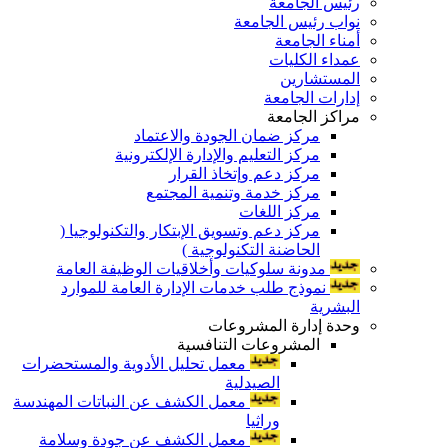
رئيس الجامعة
نواب رئيس الجامعة
أمناء الجامعة
عمداء الكليات
المستشارين
إدارات الجامعة
مراكز الجامعة
مركز ضمان الجودة والاعتماد
مركز التعليم والإدارة الإلكترونية
مركز دعم وإتخاذ القرار
مركز خدمة وتنمية المجتمع
مركز اللغات
مركز دعم وتسويق الإبتكار والتكنولوجيا (
الحاضنة التكنولوجية )
مدونة سلوكيات وأخلاقيات الوظيفة العامة
نموذج طلب خدمات الإدارة العامة للموارد
البشرية
وحدة إدارة المشروعات
المشروعات التنافسية
معمل تحليل الأدوية والمستحضرات
الصيدلية
معمل الكشف عن النباتات المهندسة
وراثيا
معمل الكشف عن جودة وسلامة