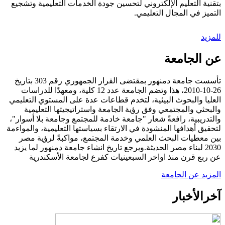
بتقنية التعليم الإلكتروني لتحسين جودة الخدمات التعليمية وتشجيع
التميز في المجال التعليمي.
للمزيد
عن الجامعة
تأسست جامعة دمنهور بمقتضى القرار الجمهوري رقم 303 بتاريخ
26-10-2010، هذا وتضم الجامعة عدد 12 كلية، ومعهدًا للدراسات
العليا والبحوث البيئية، لتخدم قطاعات عدة على المستوي التعليمي
والبحثي والمجتمعي وفق رؤية الجامعة واستراتيجيتها التعليمية
والتدريبية، رافعةً شعار "جامعة خادمة للمجتمع وجامعة بلا أسوار"،
لتحقيق أهدافها المنشودة في الارتقاء بسياستها التعليمية، والمواءمة
بين معطيات البحث العلمي وخدمة المجتمع، مواكبةً لرؤية مصر
2030 لبناء مصر الحديثة.ويرجع تاريخ انشاء جامعة دمنهور لما يزيد
عن ربع قرن منذ اواخر السبعينيات كفرع لجامعة الأسكندرية
المزيد عن الجامعة
آخر
الأخبار