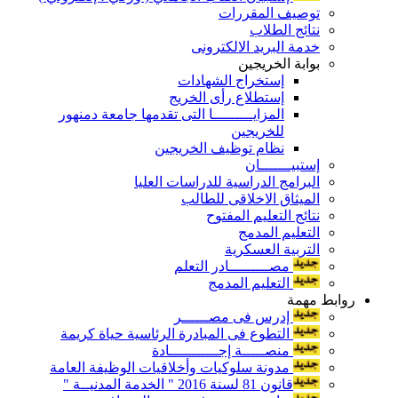
توصيف المقررات
نتائج الطلاب
خدمة البريد الالكترونى
بوابة الخريجين
إستخراج الشهادات
إستطلاع رأى الخريج
المزايـــــــــا التى تقدمها جامعة دمنهور
للخريجين
نظام توظيف الخريجين
إستبيـــــــان
البرامج الدراسية للدراسات العليا
الميثاق الاخلاقى للطالب
نتائج التعليم المفتوح
التعليم المدمج
التربية العسكرية
مصـــــــــادر التعلم
التعليم المدمج
روابط مهمة
إدرس فى مصــــــر
التطوع فى المبادرة الرئاسية حياة كريمة
منصـــــة إجـــــــــــادة
مدونة سلوكيات وأخلاقيات الوظيفة العامة
قانون 81 لسنة 2016 " الخدمة المدنيــة "