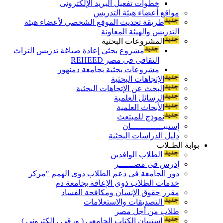
خطوات تفعيل البريد الإلكترونى
مواقع أعضاء هيئة التدريس
طريقة تحديث الموقع الشخصي لأعضاء هيئة
التدريس والهيئة المعاونة
المشروعات البحثية
مشروع بحثى إعادة صياغة تدريس التراث
الثقافى فى مصر REHEED
مشروعات بحثية بجامعة دمنهور
الإتجاهات البحثية
البحث عن الإتجاهات البحثية
الرسائل العلمية
الأبحاث العلمية
نموذج للمبتعث
إستبيـــــــــــــان
دليل الدراسات البحثية
بوابة الطـلاب
الطلاب الوافدين
إدرس فى مصــــــر
دور الجامعة فى دعم الطلاب ذوى الهمم "مركز
خدمات الطلاب ذوى الإعاقة بجامعة دم
مقرر حقوق الإنسان ومكافحة الفساد
التصديقات والاستعلامات
طلاب من أجل مصر
إستبيان الكتاب الجامعي ( ورقي ، إلكتروني )