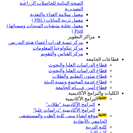
الصحة النباتية للحاصلات الزراعية
التصديرية
معمل سلامة الغذاء والتغذية
معمل تربية النباتات (PBL )
معمل تحلية متبقيات المبيدات وسمياتها (
Pratl )
مراكز التطوير
مركز تنمية قدرات أعضاء هيئة التدريس
مركز تنكولوجيا المعلومات
مركز القياس والتقويم
قطاعات الجامعة
قطاع الدراسات العليا والبحوث
قطاع الدراسات العليا والبحوث
قطاع شئون التعليم والطلاب
قطاع خدمة المجتمع وتنمية البيئة
قطاع أمين عــــام الجامعة
الكليات والبرامج الأكاديمية
البرامج الأكاديمية
البرامج الأكاديمية "طلاب"
البرامج الأكاديمية "دراسات عليا"
موقع إنشاء مبنى كلية الطب والمستشفى
الجامعي بالأبعادية
كلية التربية
كلية الاداب