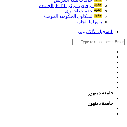
خدمات هيئة التدريس
ترخيص مركز ICDL بالجامعة
خدمات أخــرى
الشكاوى الحكومية الموحدة
بانوراما الجامعة
التسجيل الألكتروني
جامعة دمنهور
جامعة دمنهور