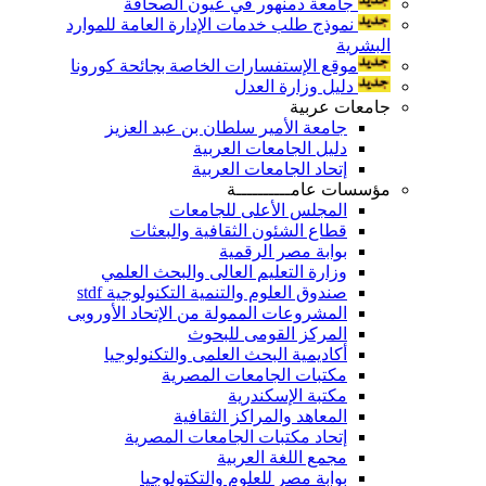
جامعة دمنهور في عيون الصحافة
نموذج طلب خدمات الإدارة العامة للموارد
البشرية
موقع الإستفسارات الخاصة بجائحة كورونا
دليل وزارة العدل
جامعات عربية
جامعة الأمير سلطان بن عبد العزيز
دليل الجامعات العربية
إتحاد الجامعات العربية
مؤسسات عامــــــــــة
المجلس الأعلى للجامعات
قطاع الشئون الثقافية والبعثات
بوابة مصر الرقمية
وزارة التعليم العالى والبحث العلمي
صندوق العلوم والتنمية التكنولوجية stdf
المشروعات الممولة من الإتحاد الأوروبى
المركز القومى للبحوث
أكاديمية البحث العلمى والتكنولوجيا
مكتبات الجامعات المصرية
مكتبة الإسكندرية
المعاهد والمراكز الثقافية
إتحاد مكتبات الجامعات المصرية
مجمع اللغة العربية
بوابة مصر للعلوم والتكتولوجيا