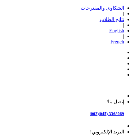
الشكاوى والمقترحات
|
نتائج الطلاب
|
English
|
French
إتصل بنا!
3368069-(045)(002)
البريد الإلكتروني!