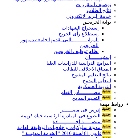
توصيف المقررات
نتائج الطلاب
خدمة البريد الالكترونى
بوابة الخريجين
إستخراج الشهادات
إستطلاع رأى الخريج
المزايـــــــــا التى تقدمها جامعة دمنهور
للخريجين
نظام توظيف الخريجين
إستبيـــــــان
البرامج الدراسية للدراسات العليا
الميثاق الاخلاقى للطالب
نتائج التعليم المفتوح
التعليم المدمج
التربية العسكرية
مصـــــــــادر التعلم
التعليم المدمج
روابط مهمة
إدرس فى مصــــــر
التطوع فى المبادرة الرئاسية حياة كريمة
منصـــــة إجـــــــــــادة
مدونة سلوكيات وأخلاقيات الوظيفة العامة
قانون 81 لسنة 2016 " الخدمة المدنيــة "