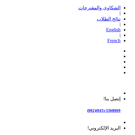
الشكاوى والمقترحات
|
نتائج الطلاب
|
English
|
French
إتصل بنا!
3368069-(045)(002)
البريد الإلكتروني!