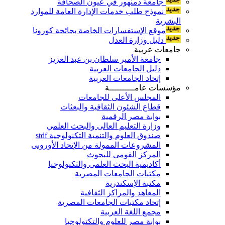
جامعة دمنهور في عيون الصحافة
نموذج طلب خدمات الإدارة العامة للموارد
البشرية
موقع الإستفسارات الخاصة بجائحة كورونا
دليل وزارة العدل
جامعات عربية
جامعة الأمير سلطان بن عبد العزيز
دليل الجامعات العربية
إتحاد الجامعات العربية
مؤسسات عامــــــــــة
المجلس الأعلى للجامعات
قطاع الشئون الثقافية والبعثات
بوابة مصر الرقمية
وزارة التعليم العالى والبحث العلمي
صندوق العلوم والتنمية التكنولوجية stdf
المشروعات الممولة من الإتحاد الأوروبى
المركز القومى للبحوث
أكاديمية البحث العلمى والتكنولوجيا
مكتبات الجامعات المصرية
مكتبة الإسكندرية
المعاهد والمراكز الثقافية
إتحاد مكتبات الجامعات المصرية
مجمع اللغة العربية
بوابة مصر للعلوم والتكتولوجيا