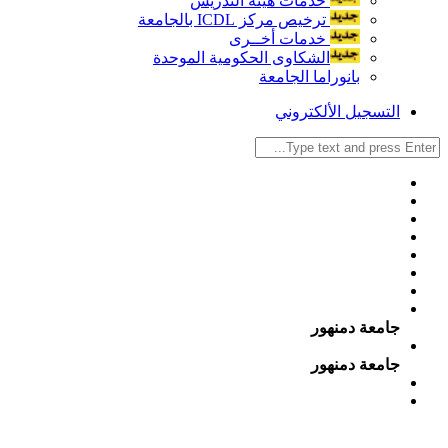
خدمات هيئة التدريس
ترخيص مركز ICDL بالجامعة
خدمات أخــرى
الشكاوى الحكومية الموحدة
بانوراما الجامعة
التسجيل الألكتروني
جامعة دمنهور
جامعة دمنهور