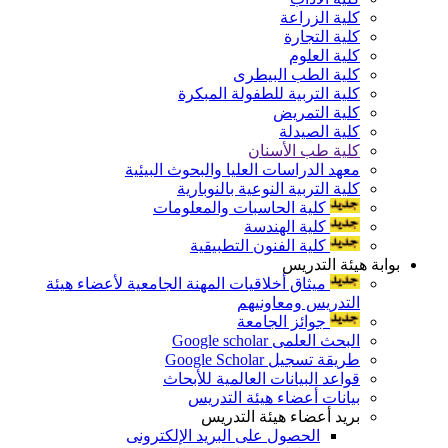
كلية الزراعة
كلية التجارة
كلية العلوم
كلية الطب البيطرى
كلية التربية للطفولة المبكرة
كلية التمريض
كلية الصيدلة
كلية طب الأسنان
معهد الدراسات العليا والبحوث البيئية
كلية التربية النوعية بالنوبارية
كلية الحاسبات والمعلومات
كلية الهندسة
كلية الفنون التطبيقية
بوابة هيئة التدريس
ميثاق أخلاقيات المهنة الجامعية لأعضاء هيئة
التدريس ومعاونيهم
جوائز الجامعة
البحث العلمى Google scholar
طريقة تسجيل Google Scholar
قواعد البيانات العالمية للأبحاث
بيانات أعضاء هيئة التدريس
بريد أعضاء هيئة التدريس
الحصول على البريد الإلكترونى