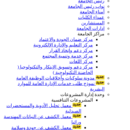
رئيس الجامعة
نواب رئيس الجامعة
أمناء الجامعة
عمداء الكليات
المستشارين
إدارات الجامعة
مراكز الجامعة
مركز ضمان الجودة والاعتماد
مركز التعليم والإدارة الإلكترونية
مركز دعم وإتخاذ القرار
مركز خدمة وتنمية المجتمع
مركز اللغات
مركز دعم وتسويق الإبتكار والتكنولوجيا (
الحاضنة التكنولوجية )
مدونة سلوكيات وأخلاقيات الوظيفة العامة
نموذج طلب خدمات الإدارة العامة للموارد
البشرية
وحدة إدارة المشروعات
المشروعات التنافسية
معمل تحليل الأدوية والمستحضرات
الصيدلية
معمل الكشف عن النباتات المهندسة
وراثيا
معمل الكشف عن جودة وسلامة