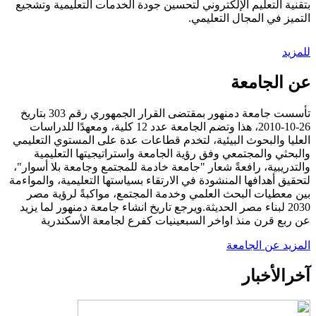
بتقنية التعليم الإلكتروني لتحسين جودة الخدمات التعليمية وتشجيع
التميز في المجال التعليمي.
للمزيد
عن الجامعة
تأسست جامعة دمنهور بمقتضى القرار الجمهوري رقم 303 بتاريخ
26-10-2010، هذا وتضم الجامعة عدد 12 كلية، ومعهدًا للدراسات
العليا والبحوث البيئية، لتخدم قطاعات عدة على المستوي التعليمي
والبحثي والمجتمعي وفق رؤية الجامعة واستراتيجيتها التعليمية
والتدريبية، رافعةً شعار "جامعة خادمة للمجتمع وجامعة بلا أسوار"،
لتحقيق أهدافها المنشودة في الارتقاء بسياستها التعليمية، والمواءمة
بين معطيات البحث العلمي وخدمة المجتمع، مواكبةً لرؤية مصر
2030 لبناء مصر الحديثة.ويرجع تاريخ انشاء جامعة دمنهور لما يزيد
عن ربع قرن منذ اواخر السبعينيات كفرع لجامعة الأسكندرية
المزيد عن الجامعة
آخر
الأخبار