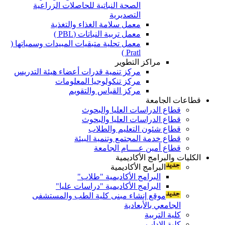
الصحة النباتية للحاصلات الزراعية
التصديرية
معمل سلامة الغذاء والتغذية
معمل تربية النباتات (PBL )
معمل تحلية متبقيات المبيدات وسمياتها (
Pratl )
مراكز التطوير
مركز تنمية قدرات أعضاء هيئة التدريس
مركز تنكولوجيا المعلومات
مركز القياس والتقويم
قطاعات الجامعة
قطاع الدراسات العليا والبحوث
قطاع الدراسات العليا والبحوث
قطاع شئون التعليم والطلاب
قطاع خدمة المجتمع وتنمية البيئة
قطاع أمين عــــام الجامعة
الكليات والبرامج الأكاديمية
البرامج الأكاديمية
البرامج الأكاديمية "طلاب"
البرامج الأكاديمية "دراسات عليا"
موقع إنشاء مبنى كلية الطب والمستشفى
الجامعي بالأبعادية
كلية التربية
كلية الاداب