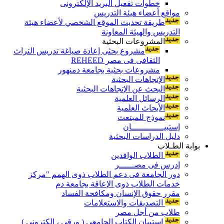
خطوات تفعيل البريد الإلكترونى
مواقع أعضاء هيئة التدريس
طريقة تحديث الموقع الشخصي لأعضاء هيئة
التدريس والهيئة المعاونة
المشروعات البحثية
مشروع بحثى إعادة صياغة تدريس التراث
الثقافى فى مصر REHEED
مشروعات بحثية بجامعة دمنهور
الإتجاهات البحثية
البحث عن الإتجاهات البحثية
الرسائل العلمية
الأبحاث العلمية
نموذج للمبتعث
إستبيـــــــــــــان
دليل الدراسات البحثية
بوابة الطـلاب
الطلاب الوافدين
إدرس فى مصــــــر
دور الجامعة فى دعم الطلاب ذوى الهمم "مركز
خدمات الطلاب ذوى الإعاقة بجامعة دم
مقرر حقوق الإنسان ومكافحة الفساد
التصديقات والاستعلامات
طلاب من أجل مصر
إستبيان الكتاب الجامعي ( ورقي ، إلكتروني )