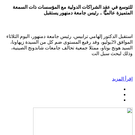
للتوسع في عقد الشراكات الدولية مع المؤسسات ذات السمعة
المتميزة عالميًّا .. رئيس جامعة دمنهور يستقبل
استقبل الدكتور إلهامي ترابيس، رئيس جامعة دمنهور، اليوم الثلاثاء
الموافق 29يوليو، وفد رفيع المستوى ضم كل من السيدة زيهاونا،
السيد هونج بوتاو، ممثلا جمعية تحالف جامعات شاندونج الصينية،
وذلك لبحث سبل الت
إقرأ المزيد