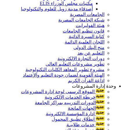
مكتبات مجلس الوزراء ELIS
أصدقاء مدينة زويل للعلوم والتكنولوجيا
الجامعات المصرية
شبكة الجامعات المصرية
هيئة الفولبرايت
قانون تنظيم الجامعات
كتابة السيرة الذاتية
اللجان العلمية الدائمة
منح البنك الدولى
التعليم عن بعد
دورات التجارة الإلكترونية
تطوير مشروعات التعليم العالى
مشروع تطوير المعاهد الكليات التكنولوجية
الهيئة القومية لضمان جودة التعليم والإعتماد
إذاعة القرآن الكريم
وحدة إدارة المشروعات
الموقع الرسمى لوحة إدارة المشروعات
خريطة الخدمات الإلكترونية
الدورات التدريبيه بمراكز الجامعة
الجهات المانحة
إدارة المؤسسة الالكترونية
إنطلاق تطبيق المحمول
خدمات طلابيـة