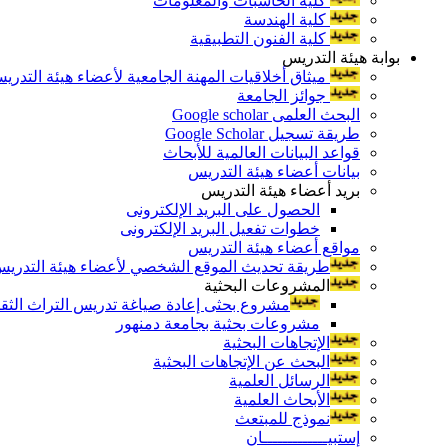
كلية الحاسبات والمعلومات
كلية الهندسة
كلية الفنون التطبيقية
بوابة هيئة التدريس
ميثاق أخلاقيات المهنة الجامعية لأعضاء هيئة التدري
جوائز الجامعة
البحث العلمى Google scholar
طريقة تسجيل Google Scholar
قواعد البيانات العالمية للأبحاث
بيانات أعضاء هيئة التدريس
بريد أعضاء هيئة التدريس
الحصول على البريد الإلكترونى
خطوات تفعيل البريد الإلكترونى
مواقع أعضاء هيئة التدريس
طريقة تحديث الموقع الشخصي لأعضاء هيئة التدريس و
المشروعات البحثية
مشروع بحثى إعادة صياغة تدريس التراث الثقافى 
مشروعات بحثية بجامعة دمنهور
الإتجاهات البحثية
البحث عن الإتجاهات البحثية
الرسائل العلمية
الأبحاث العلمية
نموذج للمبتعث
إستبيـــــــــــــان