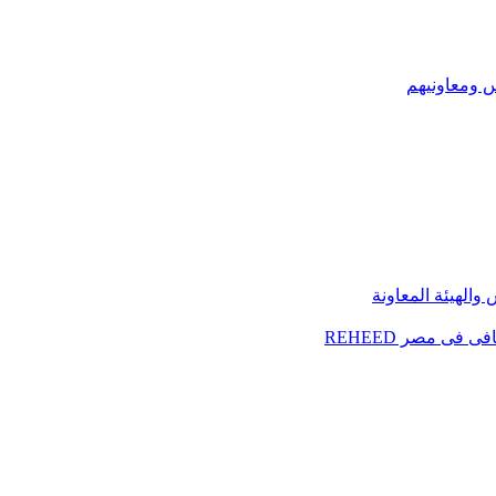
س ومعاونيهم
الهيئة المعاونة
فى مصر REHEED