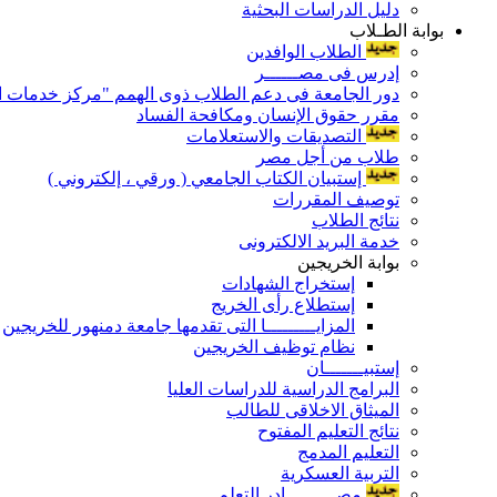
دليل الدراسات البحثية
بوابة الطـلاب
الطلاب الوافدين
إدرس فى مصــــــر
دور الجامعة فى دعم الطلاب ذوى الهمم "مركز خدمات ال
مقرر حقوق الإنسان ومكافحة الفساد
التصديقات والاستعلامات
طلاب من أجل مصر
إستبيان الكتاب الجامعي ( ورقي ، إلكتروني )
توصيف المقررات
نتائج الطلاب
خدمة البريد الالكترونى
بوابة الخريجين
إستخراج الشهادات
إستطلاع رأى الخريج
المزايـــــــــا التى تقدمها جامعة دمنهور للخريجين
نظام توظيف الخريجين
إستبيـــــــان
البرامج الدراسية للدراسات العليا
الميثاق الاخلاقى للطالب
نتائج التعليم المفتوح
التعليم المدمج
التربية العسكرية
مصـــــــــادر التعلم