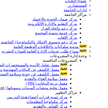
عمداء الكليات
المستشارين
إدارات الجامعة
مراكز الجامعة
مركز ضمان الجودة والاعتماد
مركز التعليم والإدارة الإلكترونية
مركز دعم وإتخاذ القرار
مركز خدمة وتنمية المجتمع
مركز اللغات
مركز دعم وتسويق الإبتكار والتكنولوجيا ( الحاضنة ا
مدونة سلوكيات وأخلاقيات الوظيفة العامة
نموذج طلب خدمات الإدارة العامة للموارد البشرية
وحدة إدارة المشروعات
المشروعات التنافسية
معمل تحليل الأدوية والمستحضرات الص
معمل الكشف عن النباتات المهندسة ورا
معمل الكشف عن جودة وسلامة الصحة الن
معمل سلامة الغذاء والتغذية
معمل تربية النباتات (PBL )
معمل تحلية متبقيات المبيدات وسمياتها ( Pratl )
مراكز التطوير
مركز تنمية قدرات أعضاء هيئة التدريس
مركز تنكولوجيا المعلومات
مركز القياس والتقويم