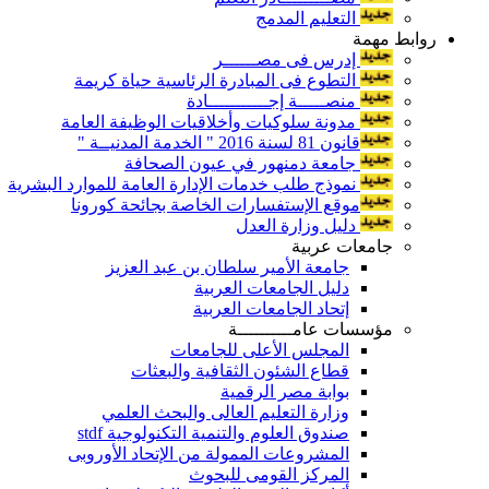
التعليم المدمج
روابط مهمة
إدرس فى مصــــــر
التطوع فى المبادرة الرئاسية حياة كريمة
منصـــــة إجـــــــــــادة
مدونة سلوكيات وأخلاقيات الوظيفة العامة
قانون 81 لسنة 2016 " الخدمة المدنيــة "
جامعة دمنهور في عيون الصحافة
نموذج طلب خدمات الإدارة العامة للموارد البشرية
موقع الإستفسارات الخاصة بجائحة كورونا
دليل وزارة العدل
جامعات عربية
جامعة الأمير سلطان بن عبد العزيز
دليل الجامعات العربية
إتحاد الجامعات العربية
مؤسسات عامــــــــــة
المجلس الأعلى للجامعات
قطاع الشئون الثقافية والبعثات
بوابة مصر الرقمية
وزارة التعليم العالى والبحث العلمي
صندوق العلوم والتنمية التكنولوجية stdf
المشروعات الممولة من الإتحاد الأوروبى
المركز القومى للبحوث