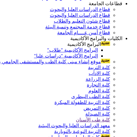
قطاعات الجامعة
قطاع الدراسات العليا والبحوث
قطاع الدراسات العليا والبحوث
قطاع شئون التعليم والطلاب
قطاع خدمة المجتمع وتنمية البيئة
قطاع أمين عــــام الجامعة
الكليات والبرامج الأكاديمية
البرامج الأكاديمية
البرامج الأكاديمية "طلاب"
البرامج الأكاديمية "دراسات عليا"
موقع إنشاء مبنى كلية الطب والمستشفى الجامعي بال
كلية التربية
كلية الاداب
كلية الزراعة
كلية التجارة
كلية العلوم
كلية الطب البيطرى
كلية التربية للطفولة المبكرة
كلية التمريض
كلية الصيدلة
كلية طب الأسنان
معهد الدراسات العليا والبحوث البيئية
كلية التربية النوعية بالنوبارية