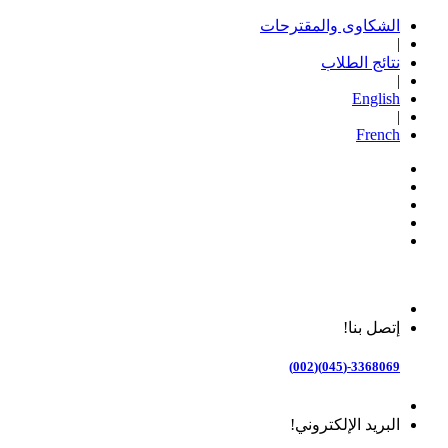
الشكاوى والمقترحات
|
نتائج الطلاب
|
English
|
French
إتصل بنا!
3368069-(045)(002)
البريد الإلكتروني!