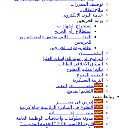
توصيف المقررات
نتائج الطلاب
خدمة البريد الالكترونى
بوابة الخريجين
إستخراج الشهادات
إستطلاع رأى الخريج
المزايـــــــــا التى تقدمها جامعة دمنهور
للخريجين
نظام توظيف الخريجين
إستبيـــــــان
البرامج الدراسية للدراسات العليا
الميثاق الاخلاقى للطالب
نتائج التعليم المفتوح
التعليم المدمج
التربية العسكرية
مصـــــــــادر التعلم
التعليم المدمج
روابط مهمة
إدرس فى مصــــــر
التطوع فى المبادرة الرئاسية حياة كريمة
منصـــــة إجـــــــــــادة
مدونة سلوكيات وأخلاقيات الوظيفة العامة
قانون 81 لسنة 2016 " الخدمة المدنيــة "