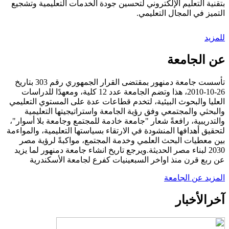
بتقنية التعليم الإلكتروني لتحسين جودة الخدمات التعليمية وتشجيع
التميز في المجال التعليمي.
للمزيد
عن الجامعة
تأسست جامعة دمنهور بمقتضى القرار الجمهوري رقم 303 بتاريخ
26-10-2010، هذا وتضم الجامعة عدد 12 كلية، ومعهدًا للدراسات
العليا والبحوث البيئية، لتخدم قطاعات عدة على المستوي التعليمي
والبحثي والمجتمعي وفق رؤية الجامعة واستراتيجيتها التعليمية
والتدريبية، رافعةً شعار "جامعة خادمة للمجتمع وجامعة بلا أسوار"،
لتحقيق أهدافها المنشودة في الارتقاء بسياستها التعليمية، والمواءمة
بين معطيات البحث العلمي وخدمة المجتمع، مواكبةً لرؤية مصر
2030 لبناء مصر الحديثة.ويرجع تاريخ انشاء جامعة دمنهور لما يزيد
عن ربع قرن منذ اواخر السبعينيات كفرع لجامعة الأسكندرية
المزيد عن الجامعة
آخر
الأخبار