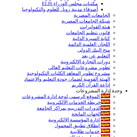
مكتبات مجلس الوزراء ELIS
أصدقاء مدينة زويل للعلوم والتكنولوجيا
الجامعات المصرية
شبكة الجامعات المصرية
هيئة الفولبرايت
قانون تنظيم الجامعات
كتابة السيرة الذاتية
اللجان العلمية الدائمة
منح البنك الدولى
التعليم عن بعد
دورات التجارة الإلكترونية
تطوير مشروعات التعليم العالى
مشروع تطوير المعاهد الكليات التكنولوجية
الهيئة القومية لضمان جودة التعليم والإعتماد
إذاعة القرآن الكريم
وحدة إدارة المشروعات
الموقع الرسمى لوحة إدارة المشروعات
خريطة الخدمات الإلكترونية
الدورات التدريبيه بمراكز الجامعة
الجهات المانحة
إدارة المؤسسة الالكترونية
إنطلاق تطبيق المحمول
خدمات طلابيـة