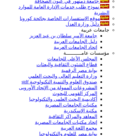
جامعة دمنهور في عيون الصحافة
نموذج طلب خدمات الإدارة العامة للموارد
البشرية
موقع الإستفسارات الخاصة بجائحة كورونا
دليل وزارة العدل
جامعات عربية
جامعة الأمير سلطان بن عبد العزيز
دليل الجامعات العربية
إتحاد الجامعات العربية
مؤسسات عامــــــــــة
المجلس الأعلى للجامعات
قطاع الشئون الثقافية والبعثات
بوابة مصر الرقمية
وزارة التعليم العالى والبحث العلمي
صندوق العلوم والتنمية التكنولوجية stdf
المشروعات الممولة من الإتحاد الأوروبى
المركز القومى للبحوث
أكاديمية البحث العلمى والتكنولوجيا
مكتبات الجامعات المصرية
مكتبة الإسكندرية
المعاهد والمراكز الثقافية
إتحاد مكتبات الجامعات المصرية
مجمع اللغة العربية
بوابة مصر للعلوم والتكتولوجيا