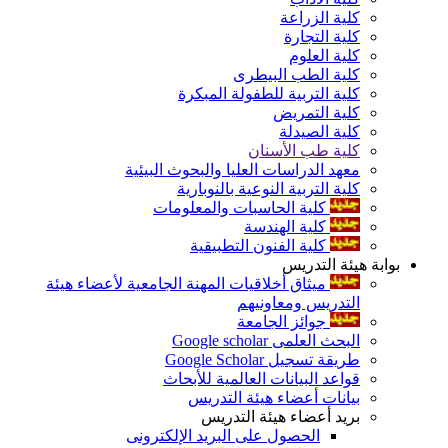
كلية الزراعة
كلية التجارة
كلية العلوم
كلية الطب البيطرى
كلية التربية للطفولة المبكرة
كلية التمريض
كلية الصيدلة
كلية طب الأسنان
معهد الدراسات العليا والبحوث البيئية
كلية التربية النوعية بالنوبارية
كلية الحاسبات والمعلومات
كلية الهندسة
كلية الفنون التطبيقية
بوابة هيئة التدريس
ميثاق أخلاقيات المهنة الجامعية لأعضاء هيئة
التدريس ومعاونيهم
جوائز الجامعة
البحث العلمى Google scholar
طريقة تسجيل Google Scholar
قواعد البيانات العالمية للأبحاث
بيانات أعضاء هيئة التدريس
بريد أعضاء هيئة التدريس
الحصول على البريد الإلكترونى