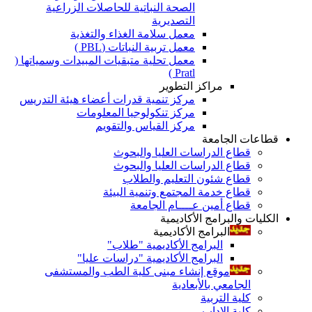
الصحة النباتية للحاصلات الزراعية
التصديرية
معمل سلامة الغذاء والتغذية
معمل تربية النباتات (PBL )
معمل تحلية متبقيات المبيدات وسمياتها (
Pratl )
مراكز التطوير
مركز تنمية قدرات أعضاء هيئة التدريس
مركز تنكولوجيا المعلومات
مركز القياس والتقويم
قطاعات الجامعة
قطاع الدراسات العليا والبحوث
قطاع الدراسات العليا والبحوث
قطاع شئون التعليم والطلاب
قطاع خدمة المجتمع وتنمية البيئة
قطاع أمين عــــام الجامعة
الكليات والبرامج الأكاديمية
البرامج الأكاديمية
البرامج الأكاديمية "طلاب"
البرامج الأكاديمية "دراسات عليا"
موقع إنشاء مبنى كلية الطب والمستشفى
الجامعي بالأبعادية
كلية التربية
كلية الاداب