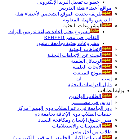
خطوات تفعيل البريد الإلكترونى
مواقع أعضاء هيئة التدريس
طريقة تحديث الموقع الشخصي لأعضاء هيئة
التدريس والهيئة المعاونة
المشروعات البحثية
مشروع بحثى إعادة صياغة تدريس التراث
الثقافى فى مصر REHEED
مشروعات بحثية بجامعة دمنهور
الإتجاهات البحثية
البحث عن الإتجاهات البحثية
الرسائل العلمية
الأبحاث العلمية
نموذج للمبتعث
إستبيـــــــــــــان
دليل الدراسات البحثية
بوابة الطـلاب
الطلاب الوافدين
إدرس فى مصــــــر
دور الجامعة فى دعم الطلاب ذوى الهمم "مركز
خدمات الطلاب ذوى الإعاقة بجامعة دم
مقرر حقوق الإنسان ومكافحة الفساد
التصديقات والاستعلامات
طلاب من أجل مصر
إستبيان الكتاب الجامعي ( ورقي ، إلكتروني )