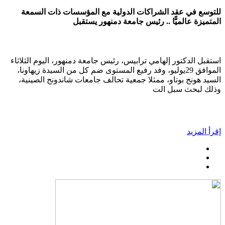
للتوسع في عقد الشراكات الدولية مع المؤسسات ذات السمعة
المتميزة عالميًّا .. رئيس جامعة دمنهور يستقبل
استقبل الدكتور إلهامي ترابيس، رئيس جامعة دمنهور، اليوم الثلاثاء
الموافق 29يوليو، وفد رفيع المستوى ضم كل من السيدة زيهاونا،
السيد هونج بوتاو، ممثلا جمعية تحالف جامعات شاندونج الصينية،
وذلك لبحث سبل الت
إقرأ المزيد