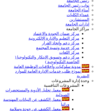
رئيس الجامعة
نواب رئيس الجامعة
أمناء الجامعة
عمداء الكليات
المستشارين
إدارات الجامعة
مراكز الجامعة
مركز ضمان الجودة والاعتماد
مركز التعليم والإدارة الإلكترونية
مركز دعم وإتخاذ القرار
مركز خدمة وتنمية المجتمع
مركز اللغات
مركز دعم وتسويق الإبتكار والتكنولوجيا (
الحاضنة التكنولوجية )
مدونة سلوكيات وأخلاقيات الوظيفة العامة
نموذج طلب خدمات الإدارة العامة للموارد
البشرية
وحدة إدارة المشروعات
المشروعات التنافسية
معمل تحليل الأدوية والمستحضرات
الصيدلية
معمل الكشف عن النباتات المهندسة
وراثيا
معمل الكشف عن جودة وسلامة