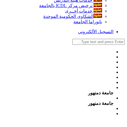
خدمات هيئة التدريس
ترخيص مركز ICDL بالجامعة
خدمات أخــرى
الشكاوى الحكومية الموحدة
بانوراما الجامعة
التسجيل الألكتروني
جامعة دمنهور
جامعة دمنهور