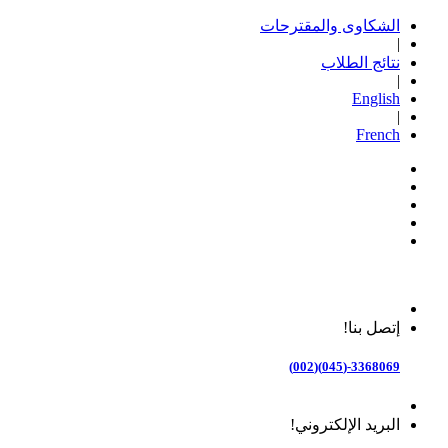
الشكاوى والمقترحات
|
نتائج الطلاب
|
English
|
French
إتصل بنا!
3368069-(045)(002)
البريد الإلكتروني!