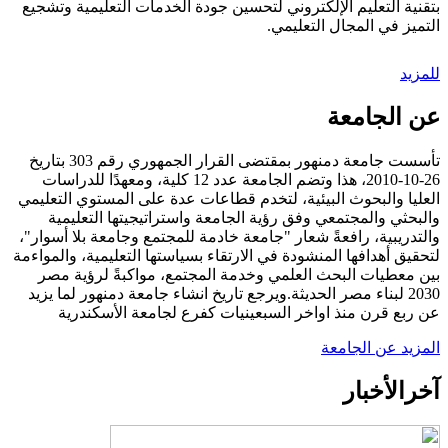
بتقنية التعليم الإلكتروني لتحسين جودة الخدمات التعليمية وتشجيع
التميز في المجال التعليمي.
للمزيد
عن الجامعة
تأسست جامعة دمنهور بمقتضى القرار الجمهوري رقم 303 بتاريخ
26-10-2010، هذا وتضم الجامعة عدد 12 كلية، ومعهدًا للدراسات
العليا والبحوث البيئية، لتخدم قطاعات عدة على المستوي التعليمي
والبحثي والمجتمعي وفق رؤية الجامعة واستراتيجيتها التعليمية
والتدريبية، رافعةً شعار "جامعة خادمة للمجتمع وجامعة بلا أسوار"،
لتحقيق أهدافها المنشودة في الارتقاء بسياستها التعليمية، والمواءمة
بين معطيات البحث العلمي وخدمة المجتمع، مواكبةً لرؤية مصر
2030 لبناء مصر الحديثة.ويرجع تاريخ انشاء جامعة دمنهور لما يزيد
عن ربع قرن منذ اواخر السبعينيات كفرع لجامعة الأسكندرية
المزيد عن الجامعة
آخر
الأخبار