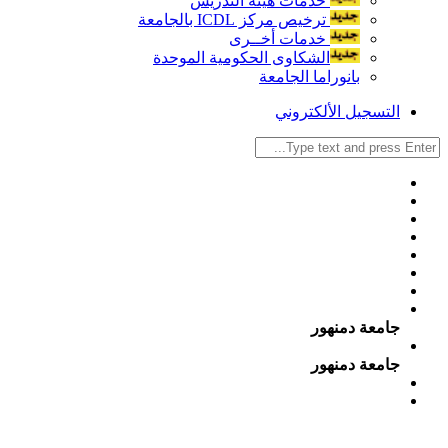
خدمات هيئة التدريس
ترخيص مركز ICDL بالجامعة
خدمات أخــرى
الشكاوى الحكومية الموحدة
بانوراما الجامعة
التسجيل الألكتروني
جامعة دمنهور
جامعة دمنهور