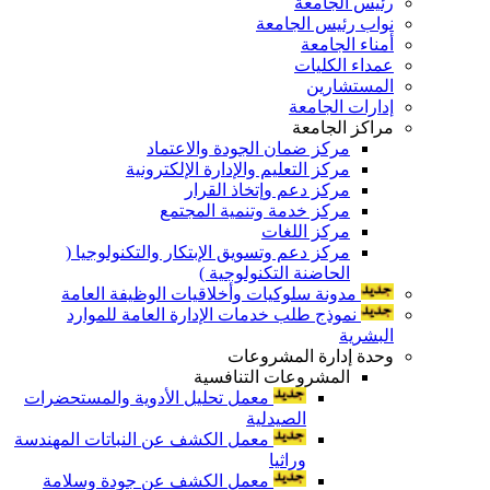
رئيس الجامعة
نواب رئيس الجامعة
أمناء الجامعة
عمداء الكليات
المستشارين
إدارات الجامعة
مراكز الجامعة
مركز ضمان الجودة والاعتماد
مركز التعليم والإدارة الإلكترونية
مركز دعم وإتخاذ القرار
مركز خدمة وتنمية المجتمع
مركز اللغات
مركز دعم وتسويق الإبتكار والتكنولوجيا (
الحاضنة التكنولوجية )
مدونة سلوكيات وأخلاقيات الوظيفة العامة
نموذج طلب خدمات الإدارة العامة للموارد
البشرية
وحدة إدارة المشروعات
المشروعات التنافسية
معمل تحليل الأدوية والمستحضرات
الصيدلية
معمل الكشف عن النباتات المهندسة
وراثيا
معمل الكشف عن جودة وسلامة