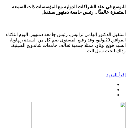
للتوسع في عقد الشراكات الدولية مع المؤسسات ذات السمعة
المتميزة عالميًّا .. رئيس جامعة دمنهور يستقبل
استقبل الدكتور إلهامي ترابيس، رئيس جامعة دمنهور، اليوم الثلاثاء
الموافق 29يوليو، وفد رفيع المستوى ضم كل من السيدة زيهاونا،
السيد هونج بوتاو، ممثلا جمعية تحالف جامعات شاندونج الصينية،
وذلك لبحث سبل الت
إقرأ المزيد