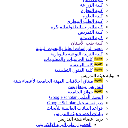
كلية الزراعة
كلية التجارة
كلية العلوم
كلية الطب البيطرى
كلية التربية للطفولة المبكرة
كلية التمريض
كلية الصيدلة
كلية طب الأسنان
معهد الدراسات العليا والبحوث البيئية
كلية التربية النوعية بالنوبارية
كلية الحاسبات والمعلومات
كلية الهندسة
كلية الفنون التطبيقية
بوابة هيئة التدريس
ميثاق أخلاقيات المهنة الجامعية لأعضاء هيئة
التدريس ومعاونيهم
جوائز الجامعة
البحث العلمى Google scholar
طريقة تسجيل Google Scholar
قواعد البيانات العالمية للأبحاث
بيانات أعضاء هيئة التدريس
بريد أعضاء هيئة التدريس
الحصول على البريد الإلكترونى