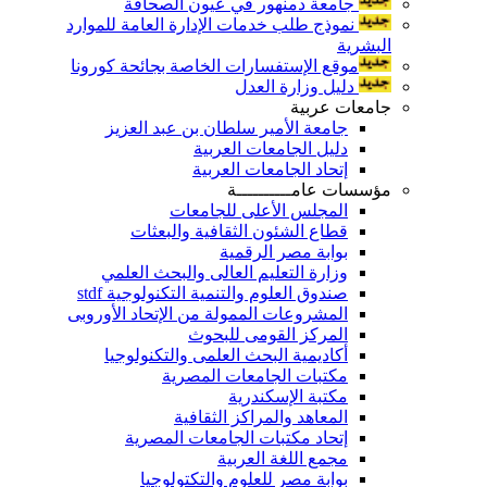
جامعة دمنهور في عيون الصحافة
نموذج طلب خدمات الإدارة العامة للموارد
البشرية
موقع الإستفسارات الخاصة بجائحة كورونا
دليل وزارة العدل
جامعات عربية
جامعة الأمير سلطان بن عبد العزيز
دليل الجامعات العربية
إتحاد الجامعات العربية
مؤسسات عامــــــــــة
المجلس الأعلى للجامعات
قطاع الشئون الثقافية والبعثات
بوابة مصر الرقمية
وزارة التعليم العالى والبحث العلمي
صندوق العلوم والتنمية التكنولوجية stdf
المشروعات الممولة من الإتحاد الأوروبى
المركز القومى للبحوث
أكاديمية البحث العلمى والتكنولوجيا
مكتبات الجامعات المصرية
مكتبة الإسكندرية
المعاهد والمراكز الثقافية
إتحاد مكتبات الجامعات المصرية
مجمع اللغة العربية
بوابة مصر للعلوم والتكتولوجيا