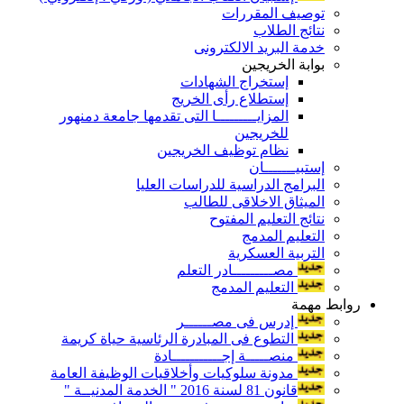
توصيف المقررات
نتائج الطلاب
خدمة البريد الالكترونى
بوابة الخريجين
إستخراج الشهادات
إستطلاع رأى الخريج
المزايـــــــــا التى تقدمها جامعة دمنهور
للخريجين
نظام توظيف الخريجين
إستبيـــــــان
البرامج الدراسية للدراسات العليا
الميثاق الاخلاقى للطالب
نتائج التعليم المفتوح
التعليم المدمج
التربية العسكرية
مصـــــــــادر التعلم
التعليم المدمج
روابط مهمة
إدرس فى مصــــــر
التطوع فى المبادرة الرئاسية حياة كريمة
منصـــــة إجـــــــــــادة
مدونة سلوكيات وأخلاقيات الوظيفة العامة
قانون 81 لسنة 2016 " الخدمة المدنيــة "