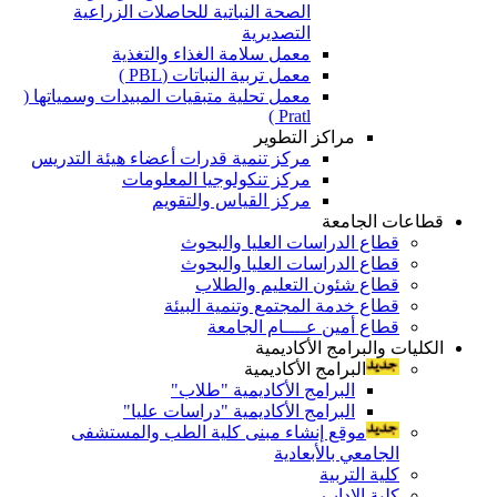
الصحة النباتية للحاصلات الزراعية
التصديرية
معمل سلامة الغذاء والتغذية
معمل تربية النباتات (PBL )
معمل تحلية متبقيات المبيدات وسمياتها (
Pratl )
مراكز التطوير
مركز تنمية قدرات أعضاء هيئة التدريس
مركز تنكولوجيا المعلومات
مركز القياس والتقويم
قطاعات الجامعة
قطاع الدراسات العليا والبحوث
قطاع الدراسات العليا والبحوث
قطاع شئون التعليم والطلاب
قطاع خدمة المجتمع وتنمية البيئة
قطاع أمين عــــام الجامعة
الكليات والبرامج الأكاديمية
البرامج الأكاديمية
البرامج الأكاديمية "طلاب"
البرامج الأكاديمية "دراسات عليا"
موقع إنشاء مبنى كلية الطب والمستشفى
الجامعي بالأبعادية
كلية التربية
كلية الاداب