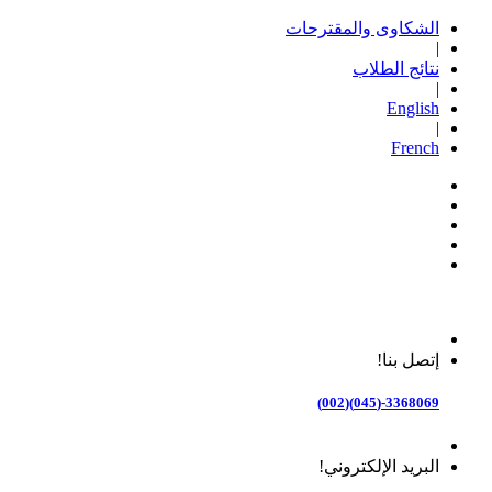
الشكاوى والمقترحات
|
نتائج الطلاب
|
English
|
French
إتصل بنا!
3368069-(045)(002)
البريد الإلكتروني!