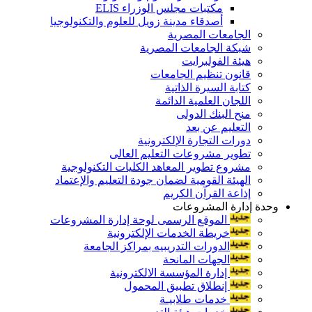
مكتبات مجلس الوزراء ELIS
أصدقاء مدينة زويل للعلوم والتكنولوجيا
الجامعات المصرية
شبكة الجامعات المصرية
هيئة الفولبرايت
قانون تنظيم الجامعات
كتابة السيرة الذاتية
اللجان العلمية الدائمة
منح البنك الدولى
التعليم عن بعد
دورات التجارة الإلكترونية
تطوير مشروعات التعليم العالى
مشروع تطوير المعاهد الكليات التكنولوجية
الهيئة القومية لضمان جودة التعليم والإعتماد
إذاعة القرآن الكريم
وحدة إدارة المشروعات
الموقع الرسمى لوحة إدارة المشروعات
خريطة الخدمات الإلكترونية
الدورات التدريبيه بمراكز الجامعة
الجهات المانحة
إدارة المؤسسة الالكترونية
إنطلاق تطبيق المحمول
خدمات طلابيـة