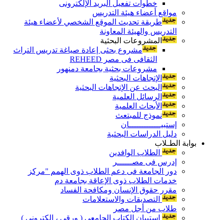
خطوات تفعيل البريد الإلكترونى
مواقع أعضاء هيئة التدريس
طريقة تحديث الموقع الشخصي لأعضاء هيئة
التدريس والهيئة المعاونة
المشروعات البحثية
مشروع بحثى إعادة صياغة تدريس التراث
الثقافى فى مصر REHEED
مشروعات بحثية بجامعة دمنهور
الإتجاهات البحثية
البحث عن الإتجاهات البحثية
الرسائل العلمية
الأبحاث العلمية
نموذج للمبتعث
إستبيـــــــــــــان
دليل الدراسات البحثية
بوابة الطـلاب
الطلاب الوافدين
إدرس فى مصــــــر
دور الجامعة فى دعم الطلاب ذوى الهمم "مركز
خدمات الطلاب ذوى الإعاقة بجامعة دم
مقرر حقوق الإنسان ومكافحة الفساد
التصديقات والاستعلامات
طلاب من أجل مصر
إستبيان الكتاب الجامعي ( ورقي ، إلكتروني )