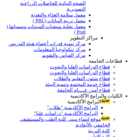
الصحة النباتية للحاصلات الزراعية
التصديرية
معمل سلامة الغذاء والتغذية
معمل تربية النباتات (PBL )
معمل تحلية متبقيات المبيدات وسمياتها (
Pratl )
مراكز التطوير
مركز تنمية قدرات أعضاء هيئة التدريس
مركز تنكولوجيا المعلومات
مركز القياس والتقويم
قطاعات الجامعة
قطاع الدراسات العليا والبحوث
قطاع الدراسات العليا والبحوث
قطاع شئون التعليم والطلاب
قطاع خدمة المجتمع وتنمية البيئة
قطاع أمين عــــام الجامعة
الكليات والبرامج الأكاديمية
البرامج الأكاديمية
البرامج الأكاديمية "طلاب"
البرامج الأكاديمية "دراسات عليا"
موقع إنشاء مبنى كلية الطب والمستشفى
الجامعي بالأبعادية
كلية التربية
كلية الاداب