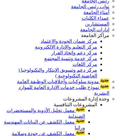
رئيس الجامعة
نواب رئيس الجامعة
أمناء الجامعة
عمداء الكليات
المستشارين
إدارات الجامعة
مراكز الجامعة
مركز ضمان الجودة والاعتماد
مركز التعليم والإدارة الإلكترونية
مركز دعم وإتخاذ القرار
مركز خدمة وتنمية المجتمع
مركز اللغات
مركز دعم وتسويق الإبتكار والتكنولوجيا (
الحاضنة التكنولوجية )
مدونة سلوكيات وأخلاقيات الوظيفة العامة
نموذج طلب خدمات الإدارة العامة للموارد
البشرية
وحدة إدارة المشروعات
المشروعات التنافسية
معمل تحليل الأدوية والمستحضرات
الصيدلية
معمل الكشف عن النباتات المهندسة
وراثيا
معمل الكشف عن جودة وسلامة