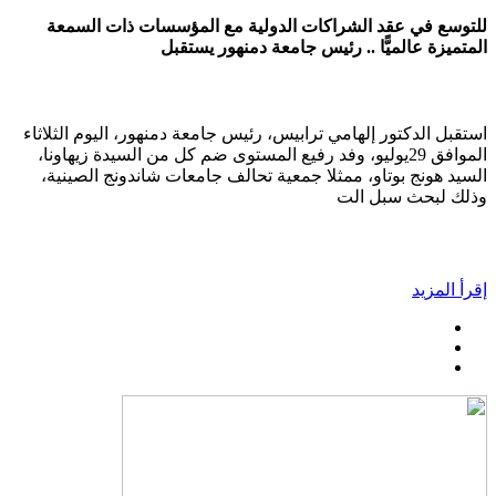
للتوسع في عقد الشراكات الدولية مع المؤسسات ذات السمعة
المتميزة عالميًّا .. رئيس جامعة دمنهور يستقبل
استقبل الدكتور إلهامي ترابيس، رئيس جامعة دمنهور، اليوم الثلاثاء
الموافق 29يوليو، وفد رفيع المستوى ضم كل من السيدة زيهاونا،
السيد هونج بوتاو، ممثلا جمعية تحالف جامعات شاندونج الصينية،
وذلك لبحث سبل الت
إقرأ المزيد