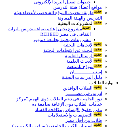
خطوات تفعيل البريد الإلكترونى
مواقع أعضاء هيئة التدريس
طريقة تحديث الموقع الشخصي لأعضاء هيئة
التدريس والهيئة المعاونة
المشروعات البحثية
مشروع بحثى إعادة صياغة تدريس التراث
الثقافى فى مصر REHEED
مشروعات بحثية بجامعة دمنهور
الإتجاهات البحثية
البحث عن الإتجاهات البحثية
الرسائل العلمية
الأبحاث العلمية
نموذج للمبتعث
إستبيـــــــــــــان
دليل الدراسات البحثية
بوابة الطـلاب
الطلاب الوافدين
إدرس فى مصــــــر
دور الجامعة فى دعم الطلاب ذوى الهمم "مركز
خدمات الطلاب ذوى الإعاقة بجامعة دم
مقرر حقوق الإنسان ومكافحة الفساد
التصديقات والاستعلامات
طلاب من أجل مصر
إستبيان الكتاب الجامعي ( ورقي ، إلكتروني )