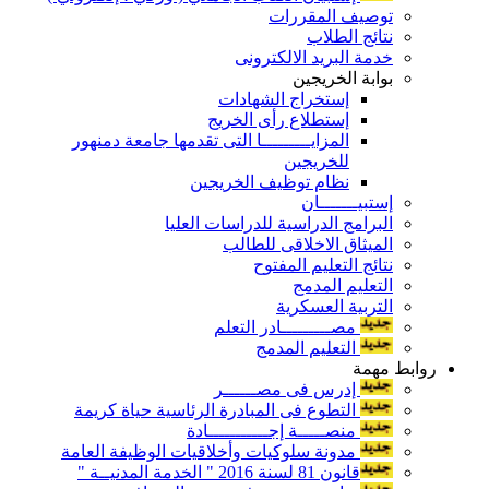
توصيف المقررات
نتائج الطلاب
خدمة البريد الالكترونى
بوابة الخريجين
إستخراج الشهادات
إستطلاع رأى الخريج
المزايـــــــــا التى تقدمها جامعة دمنهور
للخريجين
نظام توظيف الخريجين
إستبيـــــــان
البرامج الدراسية للدراسات العليا
الميثاق الاخلاقى للطالب
نتائج التعليم المفتوح
التعليم المدمج
التربية العسكرية
مصـــــــــادر التعلم
التعليم المدمج
روابط مهمة
إدرس فى مصــــــر
التطوع فى المبادرة الرئاسية حياة كريمة
منصـــــة إجـــــــــــادة
مدونة سلوكيات وأخلاقيات الوظيفة العامة
قانون 81 لسنة 2016 " الخدمة المدنيــة "