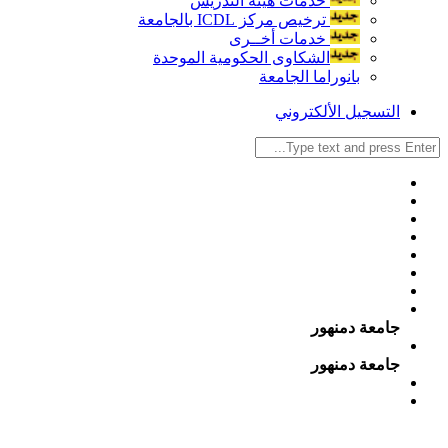
خدمات هيئة التدريس
ترخيص مركز ICDL بالجامعة
خدمات أخــرى
الشكاوى الحكومية الموحدة
بانوراما الجامعة
التسجيل الألكتروني
جامعة دمنهور
جامعة دمنهور