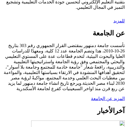
بتقنية التعليم الإلكتروني لتحسين جودة الخدمات التعليمية وتشجيع
التميز في المجال التعليمي.
للمزيد
عن الجامعة
تأسست جامعة دمنهور بمقتضى القرار الجمهوري رقم 303 بتاريخ
26-10-2010، هذا وتضم الجامعة عدد 12 كلية، ومعهدًا للدراسات
العليا والبحوث البيئية، لتخدم قطاعات عدة على المستوي التعليمي
والبحثي والمجتمعي وفق رؤية الجامعة واستراتيجيتها التعليمية
والتدريبية، رافعةً شعار "جامعة خادمة للمجتمع وجامعة بلا أسوار"،
لتحقيق أهدافها المنشودة في الارتقاء بسياستها التعليمية، والمواءمة
بين معطيات البحث العلمي وخدمة المجتمع، مواكبةً لرؤية مصر
2030 لبناء مصر الحديثة.ويرجع تاريخ انشاء جامعة دمنهور لما يزيد
عن ربع قرن منذ اواخر السبعينيات كفرع لجامعة الأسكندرية
المزيد عن الجامعة
آخر
الأخبار