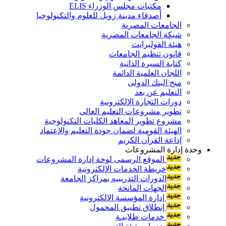
مكتبات مجلس الوزراء ELIS
أصدقاء مدينة زويل للعلوم والتكنولوجيا
الجامعات المصرية
شبكة الجامعات المصرية
هيئة الفولبرايت
قانون تنظيم الجامعات
كتابة السيرة الذاتية
اللجان العلمية الدائمة
منح البنك الدولى
التعليم عن بعد
دورات التجارة الإلكترونية
تطوير مشروعات التعليم العالى
مشروع تطوير المعاهد الكليات التكنولوجية
الهيئة القومية لضمان جودة التعليم والإعتماد
إذاعة القرآن الكريم
وحدة إدارة المشروعات
الموقع الرسمى لوحة إدارة المشروعات
خريطة الخدمات الإلكترونية
الدورات التدريبيه بمراكز الجامعة
الجهات المانحة
إدارة المؤسسة الالكترونية
إنطلاق تطبيق المحمول
خدمات طلابيـة