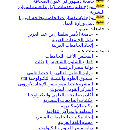
جامعة دمنهور في عيون الصحافة
نموذج طلب خدمات الإدارة العامة للموارد
البشرية
موقع الإستفسارات الخاصة بجائحة كورونا
دليل وزارة العدل
جامعات عربية
جامعة الأمير سلطان بن عبد العزيز
دليل الجامعات العربية
إتحاد الجامعات العربية
مؤسسات عامــــــــــة
المجلس الأعلى للجامعات
قطاع الشئون الثقافية والبعثات
بوابة مصر الرقمية
وزارة التعليم العالى والبحث العلمي
صندوق العلوم والتنمية التكنولوجية stdf
المشروعات الممولة من الإتحاد الأوروبى
المركز القومى للبحوث
أكاديمية البحث العلمى والتكنولوجيا
مكتبات الجامعات المصرية
مكتبة الإسكندرية
المعاهد والمراكز الثقافية
إتحاد مكتبات الجامعات المصرية
مجمع اللغة العربية
بوابة مصر للعلوم والتكتولوجيا