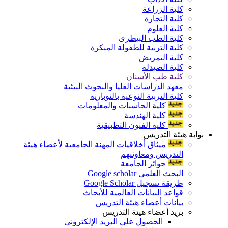
كلية الزراعة
كلية التجارة
كلية العلوم
كلية الطب البيطرى
كلية التربية للطفولة المبكرة
كلية التمريض
كلية الصيدلة
كلية طب الأسنان
معهد الدراسات العليا والبحوث البيئية
كلية التربية النوعية بالنوبارية
كلية الحاسبات والمعلومات
كلية الهندسة
كلية الفنون التطبيقية
بوابة هيئة التدريس
ميثاق أخلاقيات المهنة الجامعية لأعضاء هيئة
التدريس ومعاونيهم
جوائز الجامعة
البحث العلمى Google scholar
طريقة تسجيل Google Scholar
قواعد البيانات العالمية للأبحاث
بيانات أعضاء هيئة التدريس
بريد أعضاء هيئة التدريس
الحصول على البريد الإلكترونى