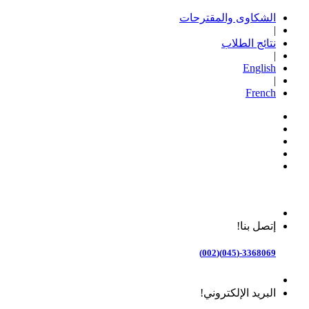
الشكاوى والمقترحات
|
نتائج الطلاب
|
English
|
French
إتصل بنا!
3368069-(045)(002)
البريد الإلكتروني!