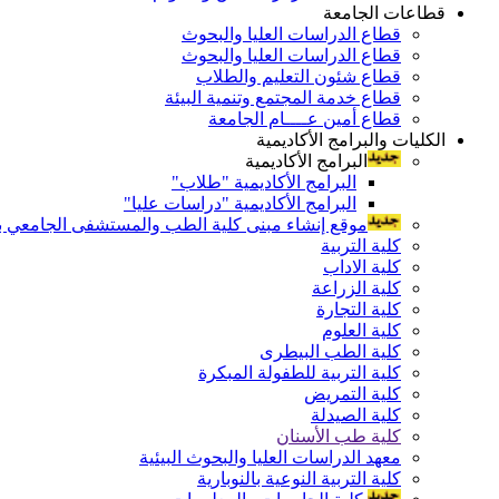
قطاعات الجامعة
قطاع الدراسات العليا والبحوث
قطاع الدراسات العليا والبحوث
قطاع شئون التعليم والطلاب
قطاع خدمة المجتمع وتنمية البيئة
قطاع أمين عــــام الجامعة
الكليات والبرامج الأكاديمية
البرامج الأكاديمية
البرامج الأكاديمية "طلاب"
البرامج الأكاديمية "دراسات عليا"
موقع إنشاء مبنى كلية الطب والمستشفى الجامعي بال
كلية التربية
كلية الاداب
كلية الزراعة
كلية التجارة
كلية العلوم
كلية الطب البيطرى
كلية التربية للطفولة المبكرة
كلية التمريض
كلية الصيدلة
كلية طب الأسنان
معهد الدراسات العليا والبحوث البيئية
كلية التربية النوعية بالنوبارية