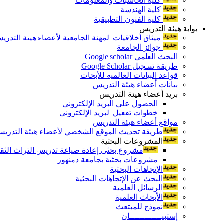
كلية الحاسبات والمعلومات
كلية الهندسة
كلية الفنون التطبيقية
بوابة هيئة التدريس
ميثاق أخلاقيات المهنة الجامعية لأعضاء هيئة التدري
جوائز الجامعة
البحث العلمى Google scholar
طريقة تسجيل Google Scholar
قواعد البيانات العالمية للأبحاث
بيانات أعضاء هيئة التدريس
بريد أعضاء هيئة التدريس
الحصول على البريد الإلكترونى
خطوات تفعيل البريد الإلكترونى
مواقع أعضاء هيئة التدريس
طريقة تحديث الموقع الشخصي لأعضاء هيئة التدريس و
المشروعات البحثية
مشروع بحثى إعادة صياغة تدريس التراث الثقافى 
مشروعات بحثية بجامعة دمنهور
الإتجاهات البحثية
البحث عن الإتجاهات البحثية
الرسائل العلمية
الأبحاث العلمية
نموذج للمبتعث
إستبيـــــــــــــان