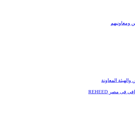
س ومعاونيهم
الهيئة المعاونة
فى مصر REHEED