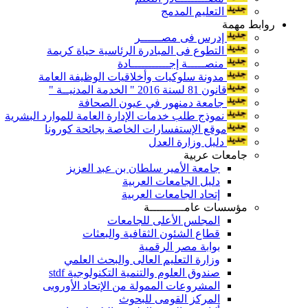
التعليم المدمج
روابط مهمة
إدرس فى مصــــــر
التطوع فى المبادرة الرئاسية حياة كريمة
منصـــــة إجـــــــــــادة
مدونة سلوكيات وأخلاقيات الوظيفة العامة
قانون 81 لسنة 2016 " الخدمة المدنيــة "
جامعة دمنهور في عيون الصحافة
نموذج طلب خدمات الإدارة العامة للموارد البشرية
موقع الإستفسارات الخاصة بجائحة كورونا
دليل وزارة العدل
جامعات عربية
جامعة الأمير سلطان بن عبد العزيز
دليل الجامعات العربية
إتحاد الجامعات العربية
مؤسسات عامــــــــــة
المجلس الأعلى للجامعات
قطاع الشئون الثقافية والبعثات
بوابة مصر الرقمية
وزارة التعليم العالى والبحث العلمي
صندوق العلوم والتنمية التكنولوجية stdf
المشروعات الممولة من الإتحاد الأوروبى
المركز القومى للبحوث