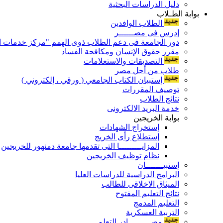
دليل الدراسات البحثية
بوابة الطـلاب
الطلاب الوافدين
إدرس فى مصــــــر
دور الجامعة فى دعم الطلاب ذوى الهمم "مركز خدمات ال
مقرر حقوق الإنسان ومكافحة الفساد
التصديقات والاستعلامات
طلاب من أجل مصر
إستبيان الكتاب الجامعي ( ورقي ، إلكتروني )
توصيف المقررات
نتائج الطلاب
خدمة البريد الالكترونى
بوابة الخريجين
إستخراج الشهادات
إستطلاع رأى الخريج
المزايـــــــــا التى تقدمها جامعة دمنهور للخريجين
نظام توظيف الخريجين
إستبيـــــــان
البرامج الدراسية للدراسات العليا
الميثاق الاخلاقى للطالب
نتائج التعليم المفتوح
التعليم المدمج
التربية العسكرية
مصـــــــــادر التعلم