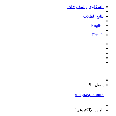
الشكاوى والمقترحات
|
نتائج الطلاب
|
English
|
French
إتصل بنا!
3368069-(045)(002)
البريد الإلكتروني!