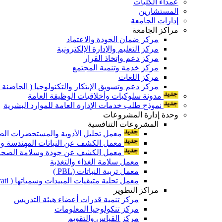
عمداء الكليات
المستشارين
إدارات الجامعة
مراكز الجامعة
مركز ضمان الجودة والاعتماد
مركز التعليم والإدارة الإلكترونية
مركز دعم وإتخاذ القرار
مركز خدمة وتنمية المجتمع
مركز اللغات
مركز دعم وتسويق الإبتكار والتكنولوجيا ( الحاضنة ا
مدونة سلوكيات وأخلاقيات الوظيفة العامة
نموذج طلب خدمات الإدارة العامة للموارد البشرية
وحدة إدارة المشروعات
المشروعات التنافسية
معمل تحليل الأدوية والمستحضرات الص
معمل الكشف عن النباتات المهندسة ورا
معمل الكشف عن جودة وسلامة الصحة الن
معمل سلامة الغذاء والتغذية
معمل تربية النباتات (PBL )
معمل تحلية متبقيات المبيدات وسمياتها ( Pratl )
مراكز التطوير
مركز تنمية قدرات أعضاء هيئة التدريس
مركز تنكولوجيا المعلومات
مركز القياس والتقويم