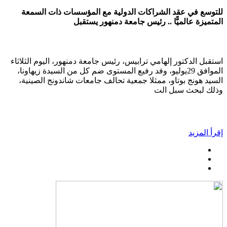
للتوسع في عقد الشراكات الدولية مع المؤسسات ذات السمعة
المتميزة عالميًّا .. رئيس جامعة دمنهور يستقبل
استقبل الدكتور إلهامي ترابيس، رئيس جامعة دمنهور، اليوم الثلاثاء
الموافق 29يوليو، وفد رفيع المستوى ضم كل من السيدة زيهاونا،
السيد هونج بوتاو، ممثلا جمعية تحالف جامعات شاندونج الصينية،
وذلك لبحث سبل الت
إقرأ المزيد