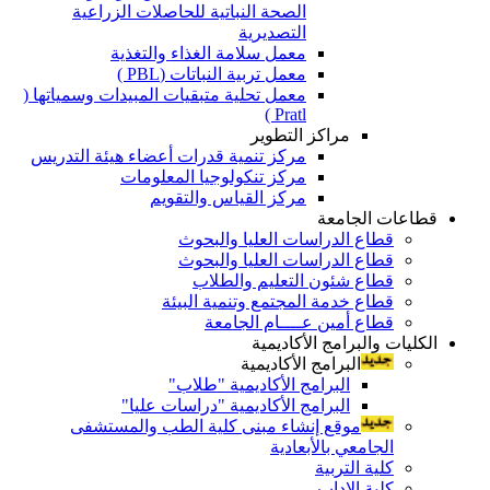
الصحة النباتية للحاصلات الزراعية
التصديرية
معمل سلامة الغذاء والتغذية
معمل تربية النباتات (PBL )
معمل تحلية متبقيات المبيدات وسمياتها (
Pratl )
مراكز التطوير
مركز تنمية قدرات أعضاء هيئة التدريس
مركز تنكولوجيا المعلومات
مركز القياس والتقويم
قطاعات الجامعة
قطاع الدراسات العليا والبحوث
قطاع الدراسات العليا والبحوث
قطاع شئون التعليم والطلاب
قطاع خدمة المجتمع وتنمية البيئة
قطاع أمين عــــام الجامعة
الكليات والبرامج الأكاديمية
البرامج الأكاديمية
البرامج الأكاديمية "طلاب"
البرامج الأكاديمية "دراسات عليا"
موقع إنشاء مبنى كلية الطب والمستشفى
الجامعي بالأبعادية
كلية التربية
كلية الاداب