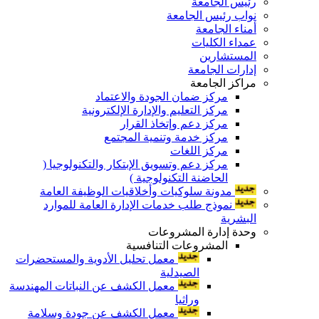
رئيس الجامعة
نواب رئيس الجامعة
أمناء الجامعة
عمداء الكليات
المستشارين
إدارات الجامعة
مراكز الجامعة
مركز ضمان الجودة والاعتماد
مركز التعليم والإدارة الإلكترونية
مركز دعم وإتخاذ القرار
مركز خدمة وتنمية المجتمع
مركز اللغات
مركز دعم وتسويق الإبتكار والتكنولوجيا (
الحاضنة التكنولوجية )
مدونة سلوكيات وأخلاقيات الوظيفة العامة
نموذج طلب خدمات الإدارة العامة للموارد
البشرية
وحدة إدارة المشروعات
المشروعات التنافسية
معمل تحليل الأدوية والمستحضرات
الصيدلية
معمل الكشف عن النباتات المهندسة
وراثيا
معمل الكشف عن جودة وسلامة