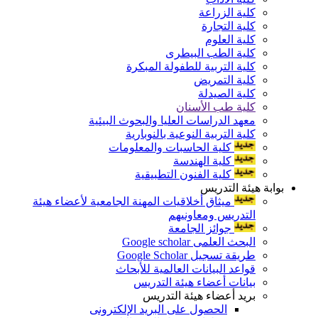
كلية الزراعة
كلية التجارة
كلية العلوم
كلية الطب البيطرى
كلية التربية للطفولة المبكرة
كلية التمريض
كلية الصيدلة
كلية طب الأسنان
معهد الدراسات العليا والبحوث البيئية
كلية التربية النوعية بالنوبارية
كلية الحاسبات والمعلومات
كلية الهندسة
كلية الفنون التطبيقية
بوابة هيئة التدريس
ميثاق أخلاقيات المهنة الجامعية لأعضاء هيئة
التدريس ومعاونيهم
جوائز الجامعة
البحث العلمى Google scholar
طريقة تسجيل Google Scholar
قواعد البيانات العالمية للأبحاث
بيانات أعضاء هيئة التدريس
بريد أعضاء هيئة التدريس
الحصول على البريد الإلكترونى