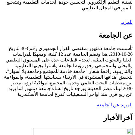
بتقنية التعليم الإلكتروني لتحسين جودة الخدمات التعليمية وتشجيع
التميز في المجال التعليمي.
للمزيد
عن الجامعة
تأسست جامعة دمنهور بمقتضى القرار الجمهوري رقم 303 بتاريخ
26-10-2010، هذا وتضم الجامعة عدد 12 كلية، ومعهدًا للدراسات
العليا والبحوث البيئية، لتخدم قطاعات عدة على المستوي التعليمي
والبحثي والمجتمعي وفق رؤية الجامعة واستراتيجيتها التعليمية
والتدريبية، رافعةً شعار "جامعة خادمة للمجتمع وجامعة بلا أسوار"،
لتحقيق أهدافها المنشودة في الارتقاء بسياستها التعليمية، والمواءمة
بين معطيات البحث العلمي وخدمة المجتمع، مواكبةً لرؤية مصر
2030 لبناء مصر الحديثة.ويرجع تاريخ انشاء جامعة دمنهور لما يزيد
عن ربع قرن منذ اواخر السبعينيات كفرع لجامعة الأسكندرية
المزيد عن الجامعة
آخر
الأخبار