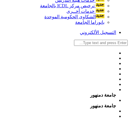
خدمات هيئة التدريس
ترخيص مركز ICDL بالجامعة
خدمات أخــرى
الشكاوى الحكومية الموحدة
بانوراما الجامعة
التسجيل الألكتروني
جامعة دمنهور
جامعة دمنهور