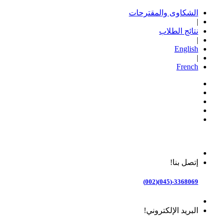
الشكاوى والمقترحات
|
نتائج الطلاب
|
English
|
French
إتصل بنا!
3368069-(045)(002)
البريد الإلكتروني!