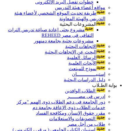
خطوات تفعيل البريد الإلكترونى
مواقع أعضاء هيئة التدريس
طريقة تحديث الموقع الشخصي لأعضاء هيئة
التدريس والهيئة المعاونة
المشروعات البحثية
مشروع بحثى إعادة صياغة تدريس التراث
الثقافى فى مصر REHEED
مشروعات بحثية بجامعة دمنهور
الإتجاهات البحثية
البحث عن الإتجاهات البحثية
الرسائل العلمية
الأبحاث العلمية
نموذج للمبتعث
إستبيـــــــــــــان
دليل الدراسات البحثية
بوابة الطـلاب
الطلاب الوافدين
إدرس فى مصــــــر
دور الجامعة فى دعم الطلاب ذوى الهمم "مركز
خدمات الطلاب ذوى الإعاقة بجامعة دم
مقرر حقوق الإنسان ومكافحة الفساد
التصديقات والاستعلامات
طلاب من أجل مصر
إستبيان الكتاب الجامعي ( ورقي ، إلكتروني )