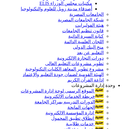
مكتبات مجلس الوزراء ELIS
أصدقاء مدينة زويل للعلوم والتكنولوجيا
الجامعات المصرية
شبكة الجامعات المصرية
هيئة الفولبرايت
قانون تنظيم الجامعات
كتابة السيرة الذاتية
اللجان العلمية الدائمة
منح البنك الدولى
التعليم عن بعد
دورات التجارة الإلكترونية
تطوير مشروعات التعليم العالى
مشروع تطوير المعاهد الكليات التكنولوجية
الهيئة القومية لضمان جودة التعليم والإعتماد
إذاعة القرآن الكريم
وحدة إدارة المشروعات
الموقع الرسمى لوحة إدارة المشروعات
خريطة الخدمات الإلكترونية
الدورات التدريبيه بمراكز الجامعة
الجهات المانحة
إدارة المؤسسة الالكترونية
إنطلاق تطبيق المحمول
خدمات طلابيـة