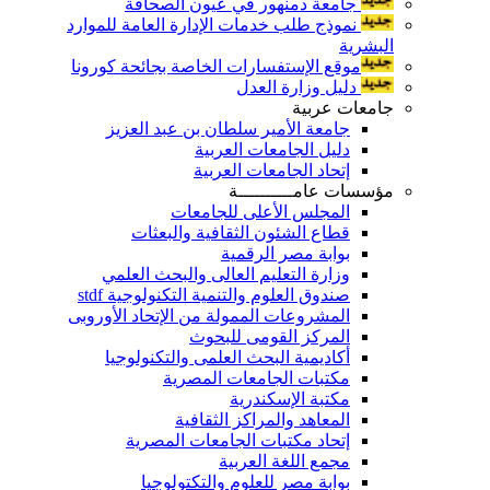
جامعة دمنهور في عيون الصحافة
نموذج طلب خدمات الإدارة العامة للموارد
البشرية
موقع الإستفسارات الخاصة بجائحة كورونا
دليل وزارة العدل
جامعات عربية
جامعة الأمير سلطان بن عبد العزيز
دليل الجامعات العربية
إتحاد الجامعات العربية
مؤسسات عامــــــــــة
المجلس الأعلى للجامعات
قطاع الشئون الثقافية والبعثات
بوابة مصر الرقمية
وزارة التعليم العالى والبحث العلمي
صندوق العلوم والتنمية التكنولوجية stdf
المشروعات الممولة من الإتحاد الأوروبى
المركز القومى للبحوث
أكاديمية البحث العلمى والتكنولوجيا
مكتبات الجامعات المصرية
مكتبة الإسكندرية
المعاهد والمراكز الثقافية
إتحاد مكتبات الجامعات المصرية
مجمع اللغة العربية
بوابة مصر للعلوم والتكتولوجيا