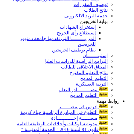
توصيف المقررات
نتائج الطلاب
خدمة البريد الالكترونى
بوابة الخريجين
إستخراج الشهادات
إستطلاع رأى الخريج
المزايـــــــــا التى تقدمها جامعة دمنهور
للخريجين
نظام توظيف الخريجين
إستبيـــــــان
البرامج الدراسية للدراسات العليا
الميثاق الاخلاقى للطالب
نتائج التعليم المفتوح
التعليم المدمج
التربية العسكرية
مصـــــــــادر التعلم
التعليم المدمج
روابط مهمة
إدرس فى مصــــــر
التطوع فى المبادرة الرئاسية حياة كريمة
منصـــــة إجـــــــــــادة
مدونة سلوكيات وأخلاقيات الوظيفة العامة
قانون 81 لسنة 2016 " الخدمة المدنيــة "