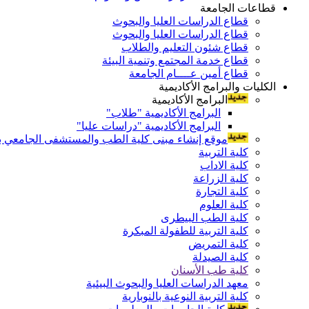
قطاعات الجامعة
قطاع الدراسات العليا والبحوث
قطاع الدراسات العليا والبحوث
قطاع شئون التعليم والطلاب
قطاع خدمة المجتمع وتنمية البيئة
قطاع أمين عــــام الجامعة
الكليات والبرامج الأكاديمية
البرامج الأكاديمية
البرامج الأكاديمية "طلاب"
البرامج الأكاديمية "دراسات عليا"
موقع إنشاء مبنى كلية الطب والمستشفى الجامعي بال
كلية التربية
كلية الاداب
كلية الزراعة
كلية التجارة
كلية العلوم
كلية الطب البيطرى
كلية التربية للطفولة المبكرة
كلية التمريض
كلية الصيدلة
كلية طب الأسنان
معهد الدراسات العليا والبحوث البيئية
كلية التربية النوعية بالنوبارية