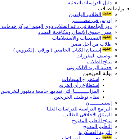
دليل الدراسات البحثية
بوابة الطـلاب
الطلاب الوافدين
إدرس فى مصــــــر
دور الجامعة فى دعم الطلاب ذوى الهمم "مركز خدمات ال
مقرر حقوق الإنسان ومكافحة الفساد
التصديقات والاستعلامات
طلاب من أجل مصر
إستبيان الكتاب الجامعي ( ورقي ، إلكتروني )
توصيف المقررات
نتائج الطلاب
خدمة البريد الالكترونى
بوابة الخريجين
إستخراج الشهادات
إستطلاع رأى الخريج
المزايـــــــــا التى تقدمها جامعة دمنهور للخريجين
نظام توظيف الخريجين
إستبيـــــــان
البرامج الدراسية للدراسات العليا
الميثاق الاخلاقى للطالب
نتائج التعليم المفتوح
التعليم المدمج
التربية العسكرية
مصـــــــــادر التعلم