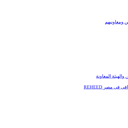
س ومعاونيهم
الهيئة المعاونة
فى مصر REHEED