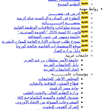
التعليم المدمج
روابط مهمة
إدرس فى مصــــــر
التطوع فى المبادرة الرئاسية حياة كريمة
منصـــــة إجـــــــــــادة
مدونة سلوكيات وأخلاقيات الوظيفة العامة
قانون 81 لسنة 2016 " الخدمة المدنيــة "
جامعة دمنهور في عيون الصحافة
نموذج طلب خدمات الإدارة العامة للموارد البشرية
موقع الإستفسارات الخاصة بجائحة كورونا
دليل وزارة العدل
جامعات عربية
جامعة الأمير سلطان بن عبد العزيز
دليل الجامعات العربية
إتحاد الجامعات العربية
مؤسسات عامــــــــــة
المجلس الأعلى للجامعات
قطاع الشئون الثقافية والبعثات
بوابة مصر الرقمية
وزارة التعليم العالى والبحث العلمي
صندوق العلوم والتنمية التكنولوجية stdf
المشروعات الممولة من الإتحاد الأوروبى
المركز القومى للبحوث