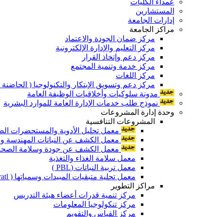
عمداء الكليات
المستشارين
إدارات الجامعة
مراكز الجامعة
مركز ضمان الجودة والاعتماد
مركز التعليم والإدارة الإلكترونية
مركز دعم وإتخاذ القرار
مركز خدمة وتنمية المجتمع
مركز اللغات
مركز دعم وتسويق الإبتكار والتكنولوجيا ( الحاضنة ا
مدونة سلوكيات وأخلاقيات الوظيفة العامة
نموذج طلب خدمات الإدارة العامة للموارد البشرية
وحدة إدارة المشروعات
المشروعات التنافسية
معمل تحليل الأدوية والمستحضرات الص
معمل الكشف عن النباتات المهندسة ورا
معمل الكشف عن جودة وسلامة الصحة الن
معمل سلامة الغذاء والتغذية
معمل تربية النباتات (PBL )
معمل تحلية متبقيات المبيدات وسمياتها ( Pratl )
مراكز التطوير
مركز تنمية قدرات أعضاء هيئة التدريس
مركز تنكولوجيا المعلومات
مركز القياس والتقويم