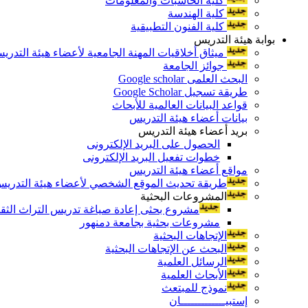
كلية الحاسبات والمعلومات
كلية الهندسة
كلية الفنون التطبيقية
بوابة هيئة التدريس
ميثاق أخلاقيات المهنة الجامعية لأعضاء هيئة التدري
جوائز الجامعة
البحث العلمى Google scholar
طريقة تسجيل Google Scholar
قواعد البيانات العالمية للأبحاث
بيانات أعضاء هيئة التدريس
بريد أعضاء هيئة التدريس
الحصول على البريد الإلكترونى
خطوات تفعيل البريد الإلكترونى
مواقع أعضاء هيئة التدريس
طريقة تحديث الموقع الشخصي لأعضاء هيئة التدريس و
المشروعات البحثية
مشروع بحثى إعادة صياغة تدريس التراث الثقافى 
مشروعات بحثية بجامعة دمنهور
الإتجاهات البحثية
البحث عن الإتجاهات البحثية
الرسائل العلمية
الأبحاث العلمية
نموذج للمبتعث
إستبيـــــــــــــان