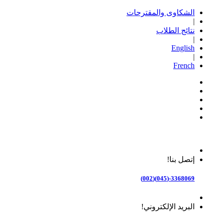
الشكاوى والمقترحات
|
نتائج الطلاب
|
English
|
French
إتصل بنا!
3368069-(045)(002)
البريد الإلكتروني!