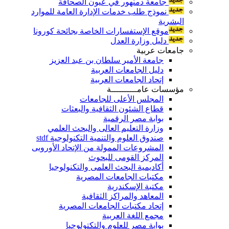
جامعة دمنهور في عيون الصحافة
نموذج طلب خدمات الإدارة العامة للموارد
البشرية
موقع الإستفسارات الخاصة بجائحة كورونا
دليل وزارة العدل
جامعات عربية
جامعة الأمير سلطان بن عبد العزيز
دليل الجامعات العربية
إتحاد الجامعات العربية
مؤسسات عامــــــــــة
المجلس الأعلى للجامعات
قطاع الشئون الثقافية والبعثات
بوابة مصر الرقمية
وزارة التعليم العالى والبحث العلمي
صندوق العلوم والتنمية التكنولوجية stdf
المشروعات الممولة من الإتحاد الأوروبى
المركز القومى للبحوث
أكاديمية البحث العلمى والتكنولوجيا
مكتبات الجامعات المصرية
مكتبة الإسكندرية
المعاهد والمراكز الثقافية
إتحاد مكتبات الجامعات المصرية
مجمع اللغة العربية
بوابة مصر للعلوم والتكتولوجيا