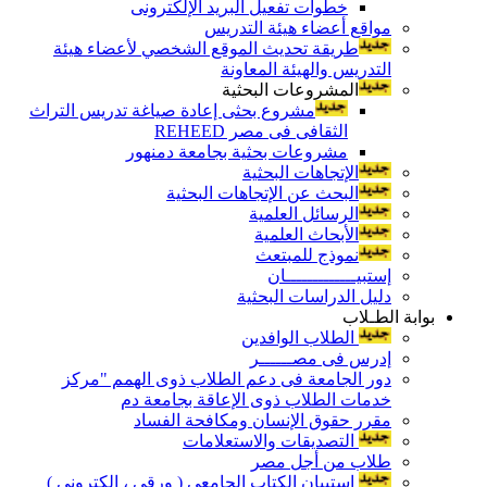
خطوات تفعيل البريد الإلكترونى
مواقع أعضاء هيئة التدريس
طريقة تحديث الموقع الشخصي لأعضاء هيئة
التدريس والهيئة المعاونة
المشروعات البحثية
مشروع بحثى إعادة صياغة تدريس التراث
الثقافى فى مصر REHEED
مشروعات بحثية بجامعة دمنهور
الإتجاهات البحثية
البحث عن الإتجاهات البحثية
الرسائل العلمية
الأبحاث العلمية
نموذج للمبتعث
إستبيـــــــــــــان
دليل الدراسات البحثية
بوابة الطـلاب
الطلاب الوافدين
إدرس فى مصــــــر
دور الجامعة فى دعم الطلاب ذوى الهمم "مركز
خدمات الطلاب ذوى الإعاقة بجامعة دم
مقرر حقوق الإنسان ومكافحة الفساد
التصديقات والاستعلامات
طلاب من أجل مصر
إستبيان الكتاب الجامعي ( ورقي ، إلكتروني )