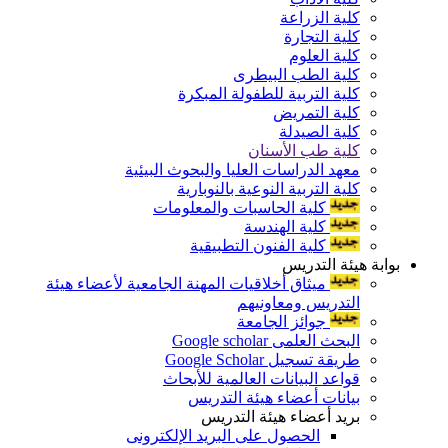
كلية الزراعة
كلية التجارة
كلية العلوم
كلية الطب البيطرى
كلية التربية للطفولة المبكرة
كلية التمريض
كلية الصيدلة
كلية طب الأسنان
معهد الدراسات العليا والبحوث البيئية
كلية التربية النوعية بالنوبارية
كلية الحاسبات والمعلومات
كلية الهندسة
كلية الفنون التطبيقية
بوابة هيئة التدريس
ميثاق أخلاقيات المهنة الجامعية لأعضاء هيئة
التدريس ومعاونيهم
جوائز الجامعة
البحث العلمى Google scholar
طريقة تسجيل Google Scholar
قواعد البيانات العالمية للأبحاث
بيانات أعضاء هيئة التدريس
بريد أعضاء هيئة التدريس
الحصول على البريد الإلكترونى