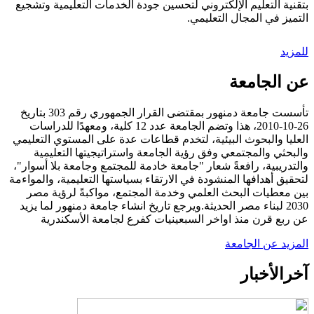
بتقنية التعليم الإلكتروني لتحسين جودة الخدمات التعليمية وتشجيع
التميز في المجال التعليمي.
للمزيد
عن الجامعة
تأسست جامعة دمنهور بمقتضى القرار الجمهوري رقم 303 بتاريخ
26-10-2010، هذا وتضم الجامعة عدد 12 كلية، ومعهدًا للدراسات
العليا والبحوث البيئية، لتخدم قطاعات عدة على المستوي التعليمي
والبحثي والمجتمعي وفق رؤية الجامعة واستراتيجيتها التعليمية
والتدريبية، رافعةً شعار "جامعة خادمة للمجتمع وجامعة بلا أسوار"،
لتحقيق أهدافها المنشودة في الارتقاء بسياستها التعليمية، والمواءمة
بين معطيات البحث العلمي وخدمة المجتمع، مواكبةً لرؤية مصر
2030 لبناء مصر الحديثة.ويرجع تاريخ انشاء جامعة دمنهور لما يزيد
عن ربع قرن منذ اواخر السبعينيات كفرع لجامعة الأسكندرية
المزيد عن الجامعة
آخر
الأخبار