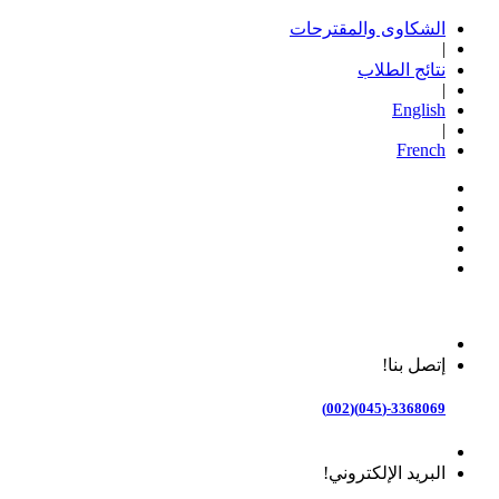
الشكاوى والمقترحات
|
نتائج الطلاب
|
English
|
French
إتصل بنا!
3368069-(045)(002)
البريد الإلكتروني!