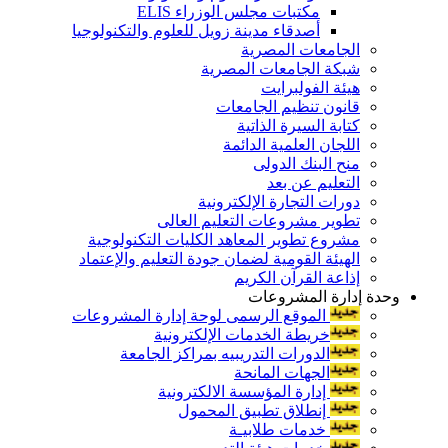
مكتبات مجلس الوزراء ELIS
أصدقاء مدينة زويل للعلوم والتكنولوجيا
الجامعات المصرية
شبكة الجامعات المصرية
هيئة الفولبرايت
قانون تنظيم الجامعات
كتابة السيرة الذاتية
اللجان العلمية الدائمة
منح البنك الدولى
التعليم عن بعد
دورات التجارة الإلكترونية
تطوير مشروعات التعليم العالى
مشروع تطوير المعاهد الكليات التكنولوجية
الهيئة القومية لضمان جودة التعليم والإعتماد
إذاعة القرآن الكريم
وحدة إدارة المشروعات
الموقع الرسمى لوحة إدارة المشروعات
خريطة الخدمات الإلكترونية
الدورات التدريبيه بمراكز الجامعة
الجهات المانحة
إدارة المؤسسة الالكترونية
إنطلاق تطبيق المحمول
خدمات طلابيـة