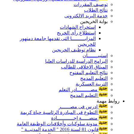
توصيف المقررات
نتائج الطلاب
خدمة البريد الالكترونى
بوابة الخريجين
إستخراج الشهادات
إستطلاع رأى الخريج
المزايـــــــــا التى تقدمها جامعة دمنهور
للخريجين
نظام توظيف الخريجين
إستبيـــــــان
البرامج الدراسية للدراسات العليا
الميثاق الاخلاقى للطالب
نتائج التعليم المفتوح
التعليم المدمج
التربية العسكرية
مصـــــــــادر التعلم
التعليم المدمج
روابط مهمة
إدرس فى مصــــــر
التطوع فى المبادرة الرئاسية حياة كريمة
منصـــــة إجـــــــــــادة
مدونة سلوكيات وأخلاقيات الوظيفة العامة
قانون 81 لسنة 2016 " الخدمة المدنيــة "