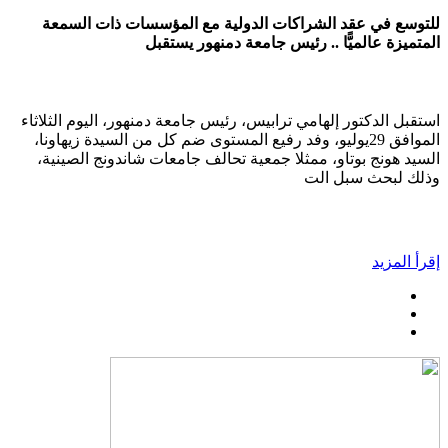
للتوسع في عقد الشراكات الدولية مع المؤسسات ذات السمعة
المتميزة عالميًّا .. رئيس جامعة دمنهور يستقبل
استقبل الدكتور إلهامي ترابيس، رئيس جامعة دمنهور، اليوم الثلاثاء
الموافق 29يوليو، وفد رفيع المستوى ضم كل من السيدة زيهاونا،
السيد هونج بوتاو، ممثلا جمعية تحالف جامعات شاندونج الصينية،
وذلك لبحث سبل الت
إقرأ المزيد