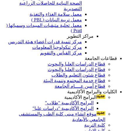
الصحة النباتية للحاصلات الزراعية
التصديرية
معمل سلامة الغذاء والتغذية
معمل تربية النباتات (PBL )
معمل تحلية متبقيات المبيدات وسمياتها (
Pratl )
مراكز التطوير
مركز تنمية قدرات أعضاء هيئة التدريس
مركز تنكولوجيا المعلومات
مركز القياس والتقويم
قطاعات الجامعة
قطاع الدراسات العليا والبحوث
قطاع الدراسات العليا والبحوث
قطاع شئون التعليم والطلاب
قطاع خدمة المجتمع وتنمية البيئة
قطاع أمين عــــام الجامعة
الكليات والبرامج الأكاديمية
البرامج الأكاديمية
البرامج الأكاديمية "طلاب"
البرامج الأكاديمية "دراسات عليا"
موقع إنشاء مبنى كلية الطب والمستشفى
الجامعي بالأبعادية
كلية التربية
كلية الاداب