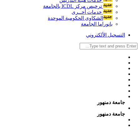
خدمات هيئة التدريس
ترخيص مركز ICDL بالجامعة
خدمات أخــرى
الشكاوى الحكومية الموحدة
بانوراما الجامعة
التسجيل الألكتروني
جامعة دمنهور
جامعة دمنهور