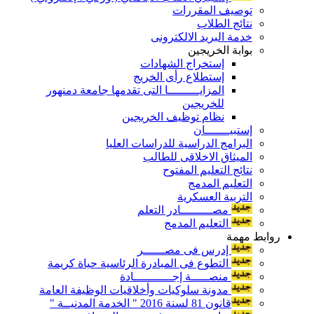
توصيف المقررات
نتائج الطلاب
خدمة البريد الالكترونى
بوابة الخريجين
إستخراج الشهادات
إستطلاع رأى الخريج
المزايـــــــــا التى تقدمها جامعة دمنهور
للخريجين
نظام توظيف الخريجين
إستبيـــــــان
البرامج الدراسية للدراسات العليا
الميثاق الاخلاقى للطالب
نتائج التعليم المفتوح
التعليم المدمج
التربية العسكرية
مصـــــــــادر التعلم
التعليم المدمج
روابط مهمة
إدرس فى مصــــــر
التطوع فى المبادرة الرئاسية حياة كريمة
منصـــــة إجـــــــــــادة
مدونة سلوكيات وأخلاقيات الوظيفة العامة
قانون 81 لسنة 2016 " الخدمة المدنيــة "