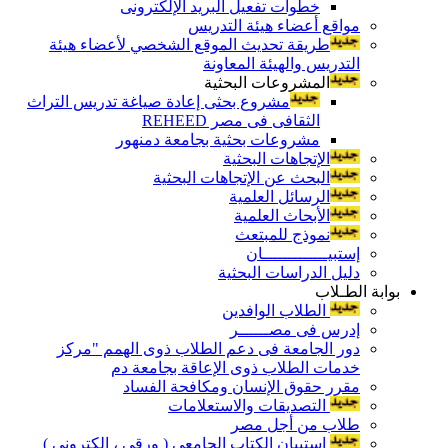
خطوات تفعيل البريد الإلكترونى
مواقع أعضاء هيئة التدريس
طريقة تحديث الموقع الشخصي لأعضاء هيئة
التدريس والهيئة المعاونة
المشروعات البحثية
مشروع بحثى إعادة صياغة تدريس التراث
الثقافى فى مصر REHEED
مشروعات بحثية بجامعة دمنهور
الإتجاهات البحثية
البحث عن الإتجاهات البحثية
الرسائل العلمية
الأبحاث العلمية
نموذج للمبتعث
إستبيـــــــــــــان
دليل الدراسات البحثية
بوابة الطـلاب
الطلاب الوافدين
إدرس فى مصــــــر
دور الجامعة فى دعم الطلاب ذوى الهمم "مركز
خدمات الطلاب ذوى الإعاقة بجامعة دم
مقرر حقوق الإنسان ومكافحة الفساد
التصديقات والاستعلامات
طلاب من أجل مصر
إستبيان الكتاب الجامعي ( ورقي ، إلكتروني )