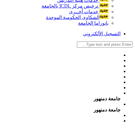
خدمات هيئة التدريس
ترخيص مركز ICDL بالجامعة
خدمات أخــرى
الشكاوى الحكومية الموحدة
بانوراما الجامعة
التسجيل الألكتروني
جامعة دمنهور
جامعة دمنهور