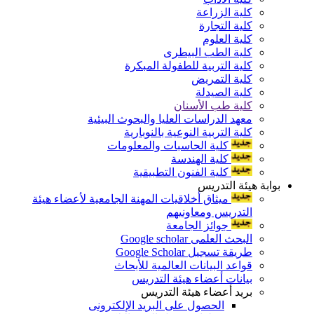
كلية الزراعة
كلية التجارة
كلية العلوم
كلية الطب البيطرى
كلية التربية للطفولة المبكرة
كلية التمريض
كلية الصيدلة
كلية طب الأسنان
معهد الدراسات العليا والبحوث البيئية
كلية التربية النوعية بالنوبارية
كلية الحاسبات والمعلومات
كلية الهندسة
كلية الفنون التطبيقية
بوابة هيئة التدريس
ميثاق أخلاقيات المهنة الجامعية لأعضاء هيئة
التدريس ومعاونيهم
جوائز الجامعة
البحث العلمى Google scholar
طريقة تسجيل Google Scholar
قواعد البيانات العالمية للأبحاث
بيانات أعضاء هيئة التدريس
بريد أعضاء هيئة التدريس
الحصول على البريد الإلكترونى