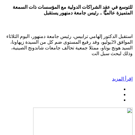
للتوسع في عقد الشراكات الدولية مع المؤسسات ذات السمعة
المتميزة عالميًّا .. رئيس جامعة دمنهور يستقبل
استقبل الدكتور إلهامي ترابيس، رئيس جامعة دمنهور، اليوم الثلاثاء
الموافق 29يوليو، وفد رفيع المستوى ضم كل من السيدة زيهاونا،
السيد هونج بوتاو، ممثلا جمعية تحالف جامعات شاندونج الصينية،
وذلك لبحث سبل الت
إقرأ المزيد