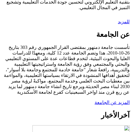
بتقنية التعليم الإلكتروني لتحسين جودة الخدمات التعليمية وتشجيع
التميز في المجال التعليمي.
للمزيد
عن الجامعة
تأسست جامعة دمنهور بمقتضى القرار الجمهوري رقم 303 بتاريخ
26-10-2010، هذا وتضم الجامعة عدد 12 كلية، ومعهدًا للدراسات
العليا والبحوث البيئية، لتخدم قطاعات عدة على المستوي التعليمي
والبحثي والمجتمعي وفق رؤية الجامعة واستراتيجيتها التعليمية
والتدريبية، رافعةً شعار "جامعة خادمة للمجتمع وجامعة بلا أسوار"،
لتحقيق أهدافها المنشودة في الارتقاء بسياستها التعليمية، والمواءمة
بين معطيات البحث العلمي وخدمة المجتمع، مواكبةً لرؤية مصر
2030 لبناء مصر الحديثة.ويرجع تاريخ انشاء جامعة دمنهور لما يزيد
عن ربع قرن منذ اواخر السبعينيات كفرع لجامعة الأسكندرية
المزيد عن الجامعة
آخر
الأخبار