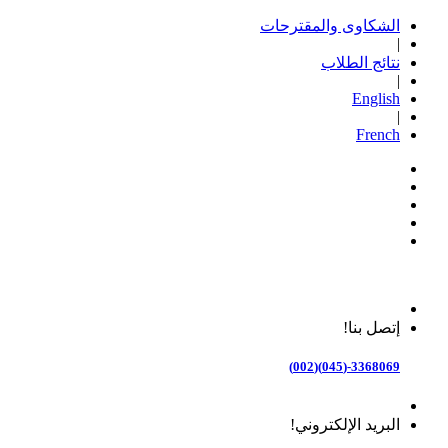
الشكاوى والمقترحات
|
نتائج الطلاب
|
English
|
French
إتصل بنا!
3368069-(045)(002)
البريد الإلكتروني!