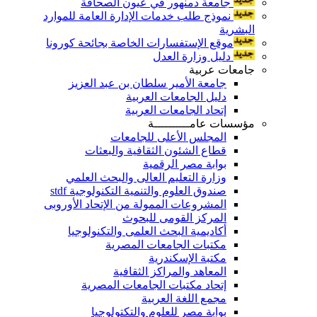
جامعة دمنهور في عيون الصحافة
نموذج طلب خدمات الإدارة العامة للموارد
البشرية
موقع الإستفسارات الخاصة بجائحة كورونا
دليل وزارة العدل
جامعات عربية
جامعة الأمير سلطان بن عبد العزيز
دليل الجامعات العربية
إتحاد الجامعات العربية
مؤسسات عامــــــــــة
المجلس الأعلى للجامعات
قطاع الشئون الثقافية والبعثات
بوابة مصر الرقمية
وزارة التعليم العالى والبحث العلمي
صندوق العلوم والتنمية التكنولوجية stdf
المشروعات الممولة من الإتحاد الأوروبى
المركز القومى للبحوث
أكاديمية البحث العلمى والتكنولوجيا
مكتبات الجامعات المصرية
مكتبة الإسكندرية
المعاهد والمراكز الثقافية
إتحاد مكتبات الجامعات المصرية
مجمع اللغة العربية
بوابة مصر للعلوم والتكتولوجيا