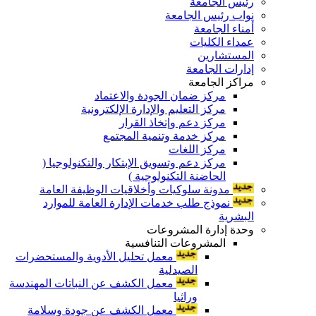
رئيس الجامعة
نواب رئيس الجامعة
أمناء الجامعة
عمداء الكليات
المستشارين
إدارات الجامعة
مراكز الجامعة
مركز ضمان الجودة والاعتماد
مركز التعليم والإدارة الإلكترونية
مركز دعم وإتخاذ القرار
مركز خدمة وتنمية المجتمع
مركز اللغات
مركز دعم وتسويق الإبتكار والتكنولوجيا (
الحاضنة التكنولوجية )
مدونة سلوكيات وأخلاقيات الوظيفة العامة
نموذج طلب خدمات الإدارة العامة للموارد
البشرية
وحدة إدارة المشروعات
المشروعات التنافسية
معمل تحليل الأدوية والمستحضرات
الصيدلية
معمل الكشف عن النباتات المهندسة
وراثيا
معمل الكشف عن جودة وسلامة