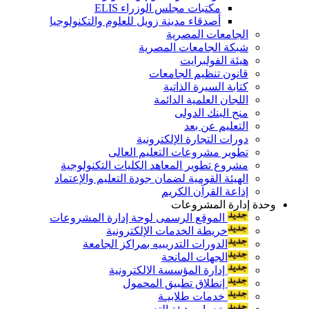
مكتبات مجلس الوزراء ELIS
أصدقاء مدينة زويل للعلوم والتكنولوجيا
الجامعات المصرية
شبكة الجامعات المصرية
هيئة الفولبرايت
قانون تنظيم الجامعات
كتابة السيرة الذاتية
اللجان العلمية الدائمة
منح البنك الدولى
التعليم عن بعد
دورات التجارة الإلكترونية
تطوير مشروعات التعليم العالى
مشروع تطوير المعاهد الكليات التكنولوجية
الهيئة القومية لضمان جودة التعليم والإعتماد
إذاعة القرآن الكريم
وحدة إدارة المشروعات
الموقع الرسمى لوحة إدارة المشروعات
خريطة الخدمات الإلكترونية
الدورات التدريبيه بمراكز الجامعة
الجهات المانحة
إدارة المؤسسة الالكترونية
إنطلاق تطبيق المحمول
خدمات طلابيـة