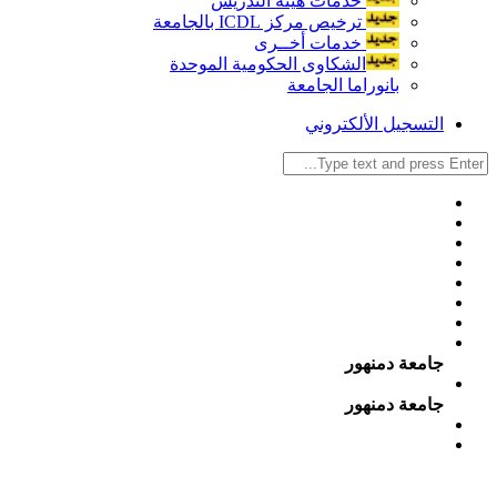
خدمات هيئة التدريس
ترخيص مركز ICDL بالجامعة
خدمات أخــرى
الشكاوى الحكومية الموحدة
بانوراما الجامعة
التسجيل الألكتروني
جامعة دمنهور
جامعة دمنهور