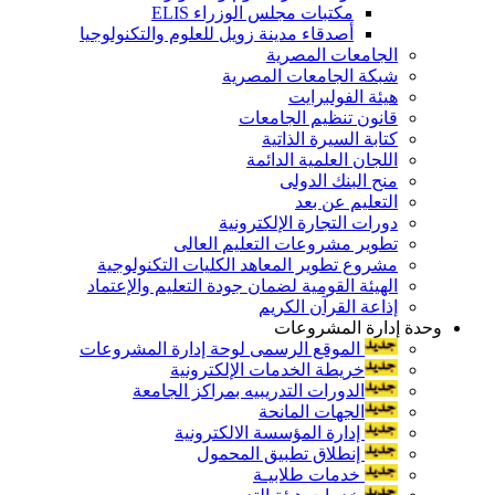
مكتبات مجلس الوزراء ELIS
أصدقاء مدينة زويل للعلوم والتكنولوجيا
الجامعات المصرية
شبكة الجامعات المصرية
هيئة الفولبرايت
قانون تنظيم الجامعات
كتابة السيرة الذاتية
اللجان العلمية الدائمة
منح البنك الدولى
التعليم عن بعد
دورات التجارة الإلكترونية
تطوير مشروعات التعليم العالى
مشروع تطوير المعاهد الكليات التكنولوجية
الهيئة القومية لضمان جودة التعليم والإعتماد
إذاعة القرآن الكريم
وحدة إدارة المشروعات
الموقع الرسمى لوحة إدارة المشروعات
خريطة الخدمات الإلكترونية
الدورات التدريبيه بمراكز الجامعة
الجهات المانحة
إدارة المؤسسة الالكترونية
إنطلاق تطبيق المحمول
خدمات طلابيـة