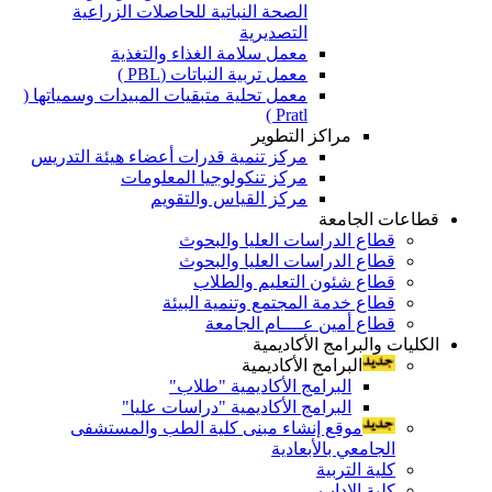
الصحة النباتية للحاصلات الزراعية
التصديرية
معمل سلامة الغذاء والتغذية
معمل تربية النباتات (PBL )
معمل تحلية متبقيات المبيدات وسمياتها (
Pratl )
مراكز التطوير
مركز تنمية قدرات أعضاء هيئة التدريس
مركز تنكولوجيا المعلومات
مركز القياس والتقويم
قطاعات الجامعة
قطاع الدراسات العليا والبحوث
قطاع الدراسات العليا والبحوث
قطاع شئون التعليم والطلاب
قطاع خدمة المجتمع وتنمية البيئة
قطاع أمين عــــام الجامعة
الكليات والبرامج الأكاديمية
البرامج الأكاديمية
البرامج الأكاديمية "طلاب"
البرامج الأكاديمية "دراسات عليا"
موقع إنشاء مبنى كلية الطب والمستشفى
الجامعي بالأبعادية
كلية التربية
كلية الاداب