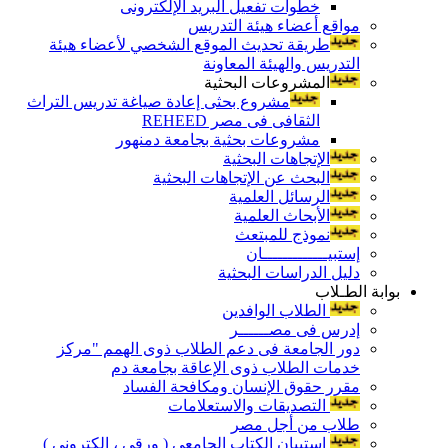
خطوات تفعيل البريد الإلكترونى
مواقع أعضاء هيئة التدريس
طريقة تحديث الموقع الشخصي لأعضاء هيئة
التدريس والهيئة المعاونة
المشروعات البحثية
مشروع بحثى إعادة صياغة تدريس التراث
الثقافى فى مصر REHEED
مشروعات بحثية بجامعة دمنهور
الإتجاهات البحثية
البحث عن الإتجاهات البحثية
الرسائل العلمية
الأبحاث العلمية
نموذج للمبتعث
إستبيـــــــــــــان
دليل الدراسات البحثية
بوابة الطـلاب
الطلاب الوافدين
إدرس فى مصــــــر
دور الجامعة فى دعم الطلاب ذوى الهمم "مركز
خدمات الطلاب ذوى الإعاقة بجامعة دم
مقرر حقوق الإنسان ومكافحة الفساد
التصديقات والاستعلامات
طلاب من أجل مصر
إستبيان الكتاب الجامعي ( ورقي ، إلكتروني )