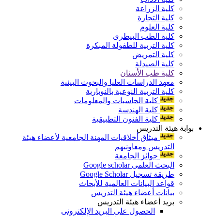
كلية الزراعة
كلية التجارة
كلية العلوم
كلية الطب البيطرى
كلية التربية للطفولة المبكرة
كلية التمريض
كلية الصيدلة
كلية طب الأسنان
معهد الدراسات العليا والبحوث البيئية
كلية التربية النوعية بالنوبارية
كلية الحاسبات والمعلومات
كلية الهندسة
كلية الفنون التطبيقية
بوابة هيئة التدريس
ميثاق أخلاقيات المهنة الجامعية لأعضاء هيئة
التدريس ومعاونيهم
جوائز الجامعة
البحث العلمى Google scholar
طريقة تسجيل Google Scholar
قواعد البيانات العالمية للأبحاث
بيانات أعضاء هيئة التدريس
بريد أعضاء هيئة التدريس
الحصول على البريد الإلكترونى