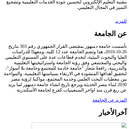
بتقنية التعليم الإلكتروني لتحسين جودة الخدمات التعليمية وتشجيع
التميز في المجال التعليمي.
للمزيد
عن الجامعة
تأسست جامعة دمنهور بمقتضى القرار الجمهوري رقم 303 بتاريخ
26-10-2010، هذا وتضم الجامعة عدد 12 كلية، ومعهدًا للدراسات
العليا والبحوث البيئية، لتخدم قطاعات عدة على المستوي التعليمي
والبحثي والمجتمعي وفق رؤية الجامعة واستراتيجيتها التعليمية
والتدريبية، رافعةً شعار "جامعة خادمة للمجتمع وجامعة بلا أسوار"،
لتحقيق أهدافها المنشودة في الارتقاء بسياستها التعليمية، والمواءمة
بين معطيات البحث العلمي وخدمة المجتمع، مواكبةً لرؤية مصر
2030 لبناء مصر الحديثة.ويرجع تاريخ انشاء جامعة دمنهور لما يزيد
عن ربع قرن منذ اواخر السبعينيات كفرع لجامعة الأسكندرية
المزيد عن الجامعة
آخر
الأخبار