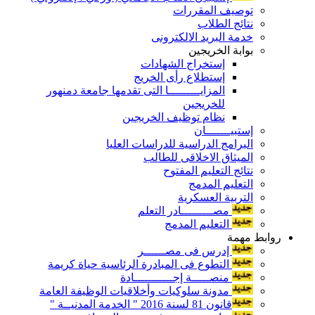
توصيف المقررات
نتائج الطلاب
خدمة البريد الالكترونى
بوابة الخريجين
إستخراج الشهادات
إستطلاع رأى الخريج
المزايـــــــــا التى تقدمها جامعة دمنهور
للخريجين
نظام توظيف الخريجين
إستبيـــــــان
البرامج الدراسية للدراسات العليا
الميثاق الاخلاقى للطالب
نتائج التعليم المفتوح
التعليم المدمج
التربية العسكرية
مصـــــــــادر التعلم
التعليم المدمج
روابط مهمة
إدرس فى مصــــــر
التطوع فى المبادرة الرئاسية حياة كريمة
منصـــــة إجـــــــــــادة
مدونة سلوكيات وأخلاقيات الوظيفة العامة
قانون 81 لسنة 2016 " الخدمة المدنيــة "