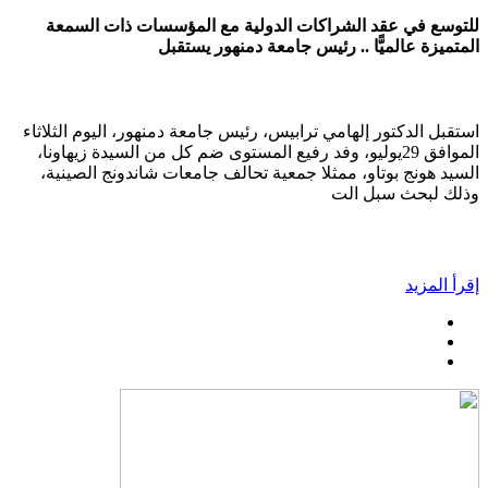
للتوسع في عقد الشراكات الدولية مع المؤسسات ذات السمعة
المتميزة عالميًّا .. رئيس جامعة دمنهور يستقبل
استقبل الدكتور إلهامي ترابيس، رئيس جامعة دمنهور، اليوم الثلاثاء
الموافق 29يوليو، وفد رفيع المستوى ضم كل من السيدة زيهاونا،
السيد هونج بوتاو، ممثلا جمعية تحالف جامعات شاندونج الصينية،
وذلك لبحث سبل الت
إقرأ المزيد