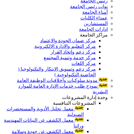
رئيس الجامعة
نواب رئيس الجامعة
أمناء الجامعة
عمداء الكليات
المستشارين
إدارات الجامعة
مراكز الجامعة
مركز ضمان الجودة والاعتماد
مركز التعليم والإدارة الإلكترونية
مركز دعم وإتخاذ القرار
مركز خدمة وتنمية المجتمع
مركز اللغات
مركز دعم وتسويق الإبتكار والتكنولوجيا (
الحاضنة التكنولوجية )
مدونة سلوكيات وأخلاقيات الوظيفة العامة
نموذج طلب خدمات الإدارة العامة للموارد
البشرية
وحدة إدارة المشروعات
المشروعات التنافسية
معمل تحليل الأدوية والمستحضرات
الصيدلية
معمل الكشف عن النباتات المهندسة
وراثيا
معمل الكشف عن جودة وسلامة