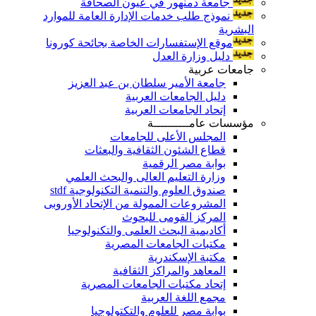
جامعة دمنهور في عيون الصحافة
نموذج طلب خدمات الإدارة العامة للموارد
البشرية
موقع الإستفسارات الخاصة بجائحة كورونا
دليل وزارة العدل
جامعات عربية
جامعة الأمير سلطان بن عبد العزيز
دليل الجامعات العربية
إتحاد الجامعات العربية
مؤسسات عامــــــــــة
المجلس الأعلى للجامعات
قطاع الشئون الثقافية والبعثات
بوابة مصر الرقمية
وزارة التعليم العالى والبحث العلمي
صندوق العلوم والتنمية التكنولوجية stdf
المشروعات الممولة من الإتحاد الأوروبى
المركز القومى للبحوث
أكاديمية البحث العلمى والتكنولوجيا
مكتبات الجامعات المصرية
مكتبة الإسكندرية
المعاهد والمراكز الثقافية
إتحاد مكتبات الجامعات المصرية
مجمع اللغة العربية
بوابة مصر للعلوم والتكتولوجيا