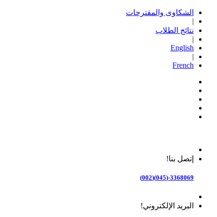
الشكاوى والمقترحات
|
نتائج الطلاب
|
English
|
French
إتصل بنا!
3368069-(045)(002)
البريد الإلكتروني!