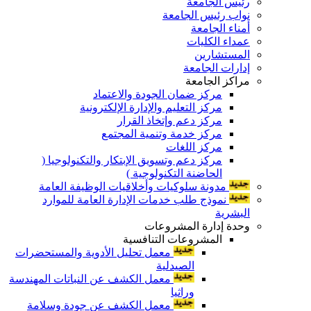
رئيس الجامعة
نواب رئيس الجامعة
أمناء الجامعة
عمداء الكليات
المستشارين
إدارات الجامعة
مراكز الجامعة
مركز ضمان الجودة والاعتماد
مركز التعليم والإدارة الإلكترونية
مركز دعم وإتخاذ القرار
مركز خدمة وتنمية المجتمع
مركز اللغات
مركز دعم وتسويق الإبتكار والتكنولوجيا (
الحاضنة التكنولوجية )
مدونة سلوكيات وأخلاقيات الوظيفة العامة
نموذج طلب خدمات الإدارة العامة للموارد
البشرية
وحدة إدارة المشروعات
المشروعات التنافسية
معمل تحليل الأدوية والمستحضرات
الصيدلية
معمل الكشف عن النباتات المهندسة
وراثيا
معمل الكشف عن جودة وسلامة