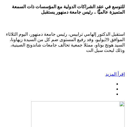
للتوسع في عقد الشراكات الدولية مع المؤسسات ذات السمعة
المتميزة عالميًّا .. رئيس جامعة دمنهور يستقبل
استقبل الدكتور إلهامي ترابيس، رئيس جامعة دمنهور، اليوم الثلاثاء
الموافق 29يوليو، وفد رفيع المستوى ضم كل من السيدة زيهاونا،
السيد هونج بوتاو، ممثلا جمعية تحالف جامعات شاندونج الصينية،
وذلك لبحث سبل الت
إقرأ المزيد