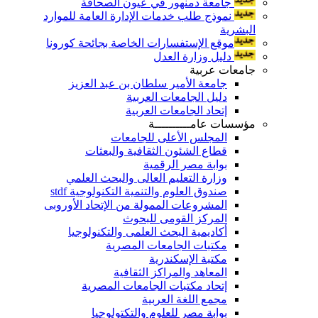
جامعة دمنهور في عيون الصحافة
نموذج طلب خدمات الإدارة العامة للموارد
البشرية
موقع الإستفسارات الخاصة بجائحة كورونا
دليل وزارة العدل
جامعات عربية
جامعة الأمير سلطان بن عبد العزيز
دليل الجامعات العربية
إتحاد الجامعات العربية
مؤسسات عامــــــــــة
المجلس الأعلى للجامعات
قطاع الشئون الثقافية والبعثات
بوابة مصر الرقمية
وزارة التعليم العالى والبحث العلمي
صندوق العلوم والتنمية التكنولوجية stdf
المشروعات الممولة من الإتحاد الأوروبى
المركز القومى للبحوث
أكاديمية البحث العلمى والتكنولوجيا
مكتبات الجامعات المصرية
مكتبة الإسكندرية
المعاهد والمراكز الثقافية
إتحاد مكتبات الجامعات المصرية
مجمع اللغة العربية
بوابة مصر للعلوم والتكتولوجيا