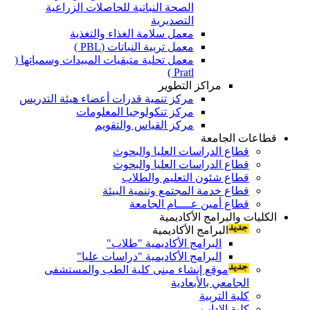
الصحة النباتية للحاصلات الزراعية
التصديرية
معمل سلامة الغذاء والتغذية
معمل تربية النباتات (PBL )
معمل تحلية متبقيات المبيدات وسمياتها (
Pratl )
مراكز التطوير
مركز تنمية قدرات أعضاء هيئة التدريس
مركز تنكولوجيا المعلومات
مركز القياس والتقويم
قطاعات الجامعة
قطاع الدراسات العليا والبحوث
قطاع الدراسات العليا والبحوث
قطاع شئون التعليم والطلاب
قطاع خدمة المجتمع وتنمية البيئة
قطاع أمين عــــام الجامعة
الكليات والبرامج الأكاديمية
البرامج الأكاديمية
البرامج الأكاديمية "طلاب"
البرامج الأكاديمية "دراسات عليا"
موقع إنشاء مبنى كلية الطب والمستشفى
الجامعي بالأبعادية
كلية التربية
كلية الاداب