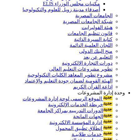
مكتبات مجلس الوزراء ELIS
أصدقاء مدينة زويل للعلوم والتكنولوجيا
الجامعات المصرية
شبكة الجامعات المصرية
هيئة الفولبرايت
قانون تنظيم الجامعات
كتابة السيرة الذاتية
اللجان العلمية الدائمة
منح البنك الدولى
التعليم عن بعد
دورات التجارة الإلكترونية
تطوير مشروعات التعليم العالى
مشروع تطوير المعاهد الكليات التكنولوجية
الهيئة القومية لضمان جودة التعليم والإعتماد
إذاعة القرآن الكريم
وحدة إدارة المشروعات
الموقع الرسمى لوحة إدارة المشروعات
خريطة الخدمات الإلكترونية
الدورات التدريبيه بمراكز الجامعة
الجهات المانحة
إدارة المؤسسة الالكترونية
إنطلاق تطبيق المحمول
خدمات طلابيـة