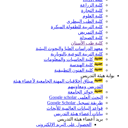
كلية الزراعة
كلية التجارة
كلية العلوم
كلية الطب البيطرى
كلية التربية للطفولة المبكرة
كلية التمريض
كلية الصيدلة
كلية طب الأسنان
معهد الدراسات العليا والبحوث البيئية
كلية التربية النوعية بالنوبارية
كلية الحاسبات والمعلومات
كلية الهندسة
كلية الفنون التطبيقية
بوابة هيئة التدريس
ميثاق أخلاقيات المهنة الجامعية لأعضاء هيئة
التدريس ومعاونيهم
جوائز الجامعة
البحث العلمى Google scholar
طريقة تسجيل Google Scholar
قواعد البيانات العالمية للأبحاث
بيانات أعضاء هيئة التدريس
بريد أعضاء هيئة التدريس
الحصول على البريد الإلكترونى