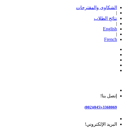
الشكاوى والمقترحات
|
نتائج الطلاب
|
English
|
French
إتصل بنا!
3368069-(045)(002)
البريد الإلكتروني!