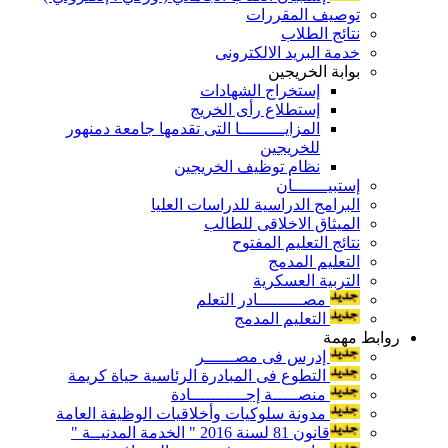
توصيف المقررات
نتائج الطلاب
خدمة البريد الالكترونى
بوابة الخريجين
إستخراج الشهادات
إستطلاع رأى الخريج
المزايـــــــــا التى تقدمها جامعة دمنهور
للخريجين
نظام توظيف الخريجين
إستبيـــــــان
البرامج الدراسية للدراسات العليا
الميثاق الاخلاقى للطالب
نتائج التعليم المفتوح
التعليم المدمج
التربية العسكرية
مصـــــــــادر التعلم
التعليم المدمج
روابط مهمة
إدرس فى مصــــــر
التطوع فى المبادرة الرئاسية حياة كريمة
منصـــــة إجـــــــــــادة
مدونة سلوكيات وأخلاقيات الوظيفة العامة
قانون 81 لسنة 2016 " الخدمة المدنيــة "