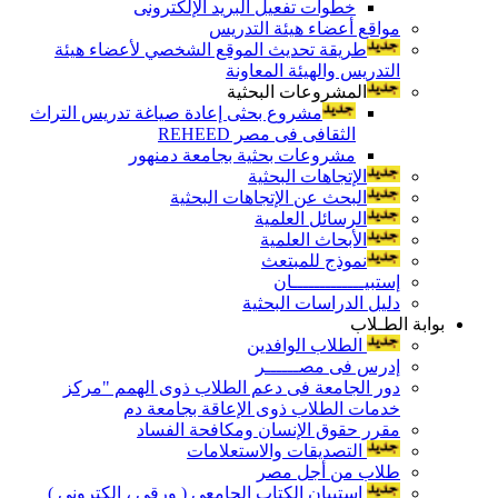
خطوات تفعيل البريد الإلكترونى
مواقع أعضاء هيئة التدريس
طريقة تحديث الموقع الشخصي لأعضاء هيئة
التدريس والهيئة المعاونة
المشروعات البحثية
مشروع بحثى إعادة صياغة تدريس التراث
الثقافى فى مصر REHEED
مشروعات بحثية بجامعة دمنهور
الإتجاهات البحثية
البحث عن الإتجاهات البحثية
الرسائل العلمية
الأبحاث العلمية
نموذج للمبتعث
إستبيـــــــــــــان
دليل الدراسات البحثية
بوابة الطـلاب
الطلاب الوافدين
إدرس فى مصــــــر
دور الجامعة فى دعم الطلاب ذوى الهمم "مركز
خدمات الطلاب ذوى الإعاقة بجامعة دم
مقرر حقوق الإنسان ومكافحة الفساد
التصديقات والاستعلامات
طلاب من أجل مصر
إستبيان الكتاب الجامعي ( ورقي ، إلكتروني )