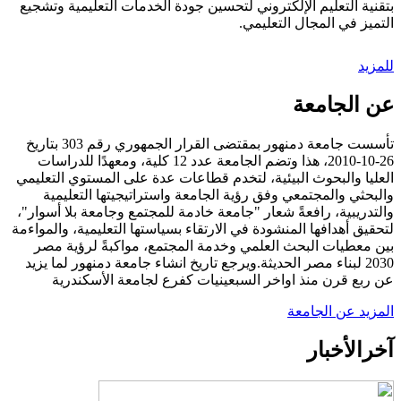
بتقنية التعليم الإلكتروني لتحسين جودة الخدمات التعليمية وتشجيع
التميز في المجال التعليمي.
للمزيد
عن الجامعة
تأسست جامعة دمنهور بمقتضى القرار الجمهوري رقم 303 بتاريخ
26-10-2010، هذا وتضم الجامعة عدد 12 كلية، ومعهدًا للدراسات
العليا والبحوث البيئية، لتخدم قطاعات عدة على المستوي التعليمي
والبحثي والمجتمعي وفق رؤية الجامعة واستراتيجيتها التعليمية
والتدريبية، رافعةً شعار "جامعة خادمة للمجتمع وجامعة بلا أسوار"،
لتحقيق أهدافها المنشودة في الارتقاء بسياستها التعليمية، والمواءمة
بين معطيات البحث العلمي وخدمة المجتمع، مواكبةً لرؤية مصر
2030 لبناء مصر الحديثة.ويرجع تاريخ انشاء جامعة دمنهور لما يزيد
عن ربع قرن منذ اواخر السبعينيات كفرع لجامعة الأسكندرية
المزيد عن الجامعة
آخر
الأخبار