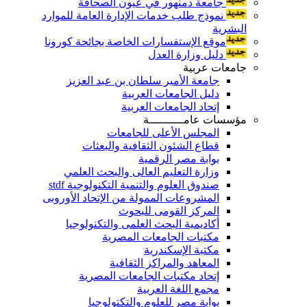
جامعة دمنهور في عيون الصحافة
نموذج طلب خدمات الإدارة العامة للموارد
البشرية
موقع الإستفسارات الخاصة بجائحة كورونا
دليل وزارة العدل
جامعات عربية
جامعة الأمير سلطان بن عبد العزيز
دليل الجامعات العربية
إتحاد الجامعات العربية
مؤسسات عامــــــــــة
المجلس الأعلى للجامعات
قطاع الشئون الثقافية والبعثات
بوابة مصر الرقمية
وزارة التعليم العالى والبحث العلمي
صندوق العلوم والتنمية التكنولوجية stdf
المشروعات الممولة من الإتحاد الأوروبى
المركز القومى للبحوث
أكاديمية البحث العلمى والتكنولوجيا
مكتبات الجامعات المصرية
مكتبة الإسكندرية
المعاهد والمراكز الثقافية
إتحاد مكتبات الجامعات المصرية
مجمع اللغة العربية
بوابة مصر للعلوم والتكتولوجيا