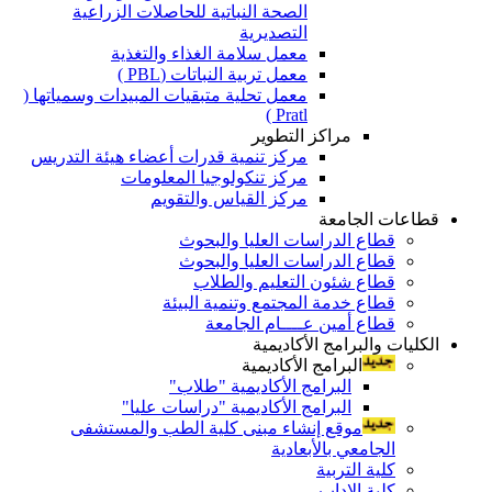
الصحة النباتية للحاصلات الزراعية
التصديرية
معمل سلامة الغذاء والتغذية
معمل تربية النباتات (PBL )
معمل تحلية متبقيات المبيدات وسمياتها (
Pratl )
مراكز التطوير
مركز تنمية قدرات أعضاء هيئة التدريس
مركز تنكولوجيا المعلومات
مركز القياس والتقويم
قطاعات الجامعة
قطاع الدراسات العليا والبحوث
قطاع الدراسات العليا والبحوث
قطاع شئون التعليم والطلاب
قطاع خدمة المجتمع وتنمية البيئة
قطاع أمين عــــام الجامعة
الكليات والبرامج الأكاديمية
البرامج الأكاديمية
البرامج الأكاديمية "طلاب"
البرامج الأكاديمية "دراسات عليا"
موقع إنشاء مبنى كلية الطب والمستشفى
الجامعي بالأبعادية
كلية التربية
كلية الاداب