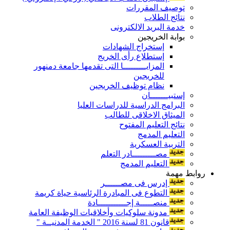
توصيف المقررات
نتائج الطلاب
خدمة البريد الالكترونى
بوابة الخريجين
إستخراج الشهادات
إستطلاع رأى الخريج
المزايـــــــــا التى تقدمها جامعة دمنهور
للخريجين
نظام توظيف الخريجين
إستبيـــــــان
البرامج الدراسية للدراسات العليا
الميثاق الاخلاقى للطالب
نتائج التعليم المفتوح
التعليم المدمج
التربية العسكرية
مصـــــــــادر التعلم
التعليم المدمج
روابط مهمة
إدرس فى مصــــــر
التطوع فى المبادرة الرئاسية حياة كريمة
منصـــــة إجـــــــــــادة
مدونة سلوكيات وأخلاقيات الوظيفة العامة
قانون 81 لسنة 2016 " الخدمة المدنيــة "