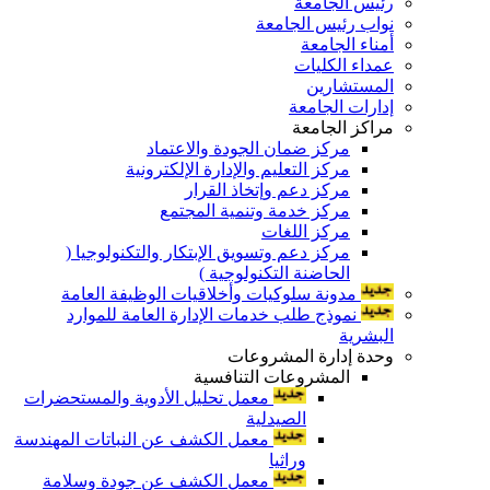
رئيس الجامعة
نواب رئيس الجامعة
أمناء الجامعة
عمداء الكليات
المستشارين
إدارات الجامعة
مراكز الجامعة
مركز ضمان الجودة والاعتماد
مركز التعليم والإدارة الإلكترونية
مركز دعم وإتخاذ القرار
مركز خدمة وتنمية المجتمع
مركز اللغات
مركز دعم وتسويق الإبتكار والتكنولوجيا (
الحاضنة التكنولوجية )
مدونة سلوكيات وأخلاقيات الوظيفة العامة
نموذج طلب خدمات الإدارة العامة للموارد
البشرية
وحدة إدارة المشروعات
المشروعات التنافسية
معمل تحليل الأدوية والمستحضرات
الصيدلية
معمل الكشف عن النباتات المهندسة
وراثيا
معمل الكشف عن جودة وسلامة