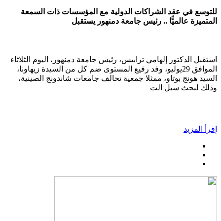
للتوسع في عقد الشراكات الدولية مع المؤسسات ذات السمعة
المتميزة عالميًّا .. رئيس جامعة دمنهور يستقبل
استقبل الدكتور إلهامي ترابيس، رئيس جامعة دمنهور، اليوم الثلاثاء
الموافق 29يوليو، وفد رفيع المستوى ضم كل من السيدة زيهاونا،
السيد هونج بوتاو، ممثلا جمعية تحالف جامعات شاندونج الصينية،
وذلك لبحث سبل الت
إقرأ المزيد