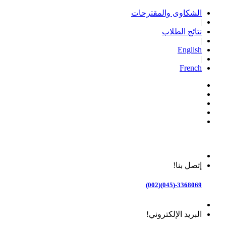
الشكاوى والمقترحات
|
نتائج الطلاب
|
English
|
French
إتصل بنا!
3368069-(045)(002)
البريد الإلكتروني!