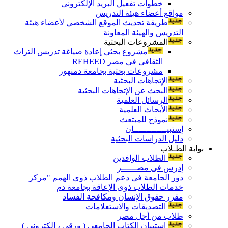
خطوات تفعيل البريد الإلكترونى
مواقع أعضاء هيئة التدريس
طريقة تحديث الموقع الشخصي لأعضاء هيئة
التدريس والهيئة المعاونة
المشروعات البحثية
مشروع بحثى إعادة صياغة تدريس التراث
الثقافى فى مصر REHEED
مشروعات بحثية بجامعة دمنهور
الإتجاهات البحثية
البحث عن الإتجاهات البحثية
الرسائل العلمية
الأبحاث العلمية
نموذج للمبتعث
إستبيـــــــــــــان
دليل الدراسات البحثية
بوابة الطـلاب
الطلاب الوافدين
إدرس فى مصــــــر
دور الجامعة فى دعم الطلاب ذوى الهمم "مركز
خدمات الطلاب ذوى الإعاقة بجامعة دم
مقرر حقوق الإنسان ومكافحة الفساد
التصديقات والاستعلامات
طلاب من أجل مصر
إستبيان الكتاب الجامعي ( ورقي ، إلكتروني )