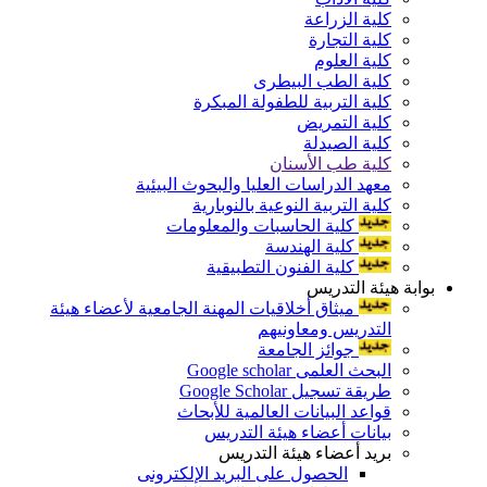
كلية الزراعة
كلية التجارة
كلية العلوم
كلية الطب البيطرى
كلية التربية للطفولة المبكرة
كلية التمريض
كلية الصيدلة
كلية طب الأسنان
معهد الدراسات العليا والبحوث البيئية
كلية التربية النوعية بالنوبارية
كلية الحاسبات والمعلومات
كلية الهندسة
كلية الفنون التطبيقية
بوابة هيئة التدريس
ميثاق أخلاقيات المهنة الجامعية لأعضاء هيئة
التدريس ومعاونيهم
جوائز الجامعة
البحث العلمى Google scholar
طريقة تسجيل Google Scholar
قواعد البيانات العالمية للأبحاث
بيانات أعضاء هيئة التدريس
بريد أعضاء هيئة التدريس
الحصول على البريد الإلكترونى