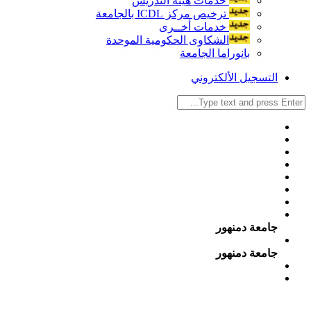
خدمات هيئة التدريس
ترخيص مركز ICDL بالجامعة
خدمات أخــرى
الشكاوى الحكومية الموحدة
بانوراما الجامعة
التسجيل الألكتروني
جامعة دمنهور
جامعة دمنهور