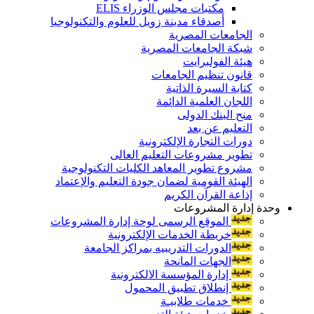
مكتبات مجلس الوزراء ELIS
أصدقاء مدينة زويل للعلوم والتكنولوجيا
الجامعات المصرية
شبكة الجامعات المصرية
هيئة الفولبرايت
قانون تنظيم الجامعات
كتابة السيرة الذاتية
اللجان العلمية الدائمة
منح البنك الدولى
التعليم عن بعد
دورات التجارة الإلكترونية
تطوير مشروعات التعليم العالى
مشروع تطوير المعاهد الكليات التكنولوجية
الهيئة القومية لضمان جودة التعليم والإعتماد
إذاعة القرآن الكريم
وحدة إدارة المشروعات
الموقع الرسمى لوحة إدارة المشروعات
خريطة الخدمات الإلكترونية
الدورات التدريبيه بمراكز الجامعة
الجهات المانحة
إدارة المؤسسة الالكترونية
إنطلاق تطبيق المحمول
خدمات طلابيـة