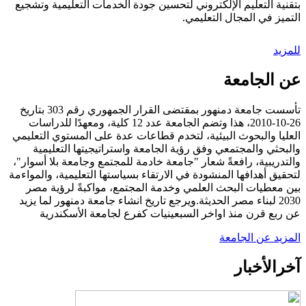
بتقنية التعليم الإلكتروني لتحسين جودة الخدمات التعليمية وتشجيع
التميز في المجال التعليمي.
للمزيد
عن الجامعة
تأسست جامعة دمنهور بمقتضى القرار الجمهوري رقم 303 بتاريخ
26-10-2010، هذا وتضم الجامعة عدد 12 كلية، ومعهدًا للدراسات
العليا والبحوث البيئية، لتخدم قطاعات عدة على المستوي التعليمي
والبحثي والمجتمعي وفق رؤية الجامعة واستراتيجيتها التعليمية
والتدريبية، رافعةً شعار "جامعة خادمة للمجتمع وجامعة بلا أسوار"،
لتحقيق أهدافها المنشودة في الارتقاء بسياستها التعليمية، والمواءمة
بين معطيات البحث العلمي وخدمة المجتمع، مواكبةً لرؤية مصر
2030 لبناء مصر الحديثة.ويرجع تاريخ انشاء جامعة دمنهور لما يزيد
عن ربع قرن منذ اواخر السبعينيات كفرع لجامعة الأسكندرية
المزيد عن الجامعة
آخر
الأخبار