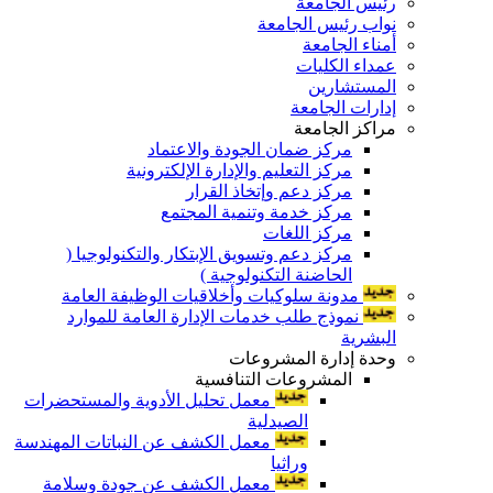
رئيس الجامعة
نواب رئيس الجامعة
أمناء الجامعة
عمداء الكليات
المستشارين
إدارات الجامعة
مراكز الجامعة
مركز ضمان الجودة والاعتماد
مركز التعليم والإدارة الإلكترونية
مركز دعم وإتخاذ القرار
مركز خدمة وتنمية المجتمع
مركز اللغات
مركز دعم وتسويق الإبتكار والتكنولوجيا (
الحاضنة التكنولوجية )
مدونة سلوكيات وأخلاقيات الوظيفة العامة
نموذج طلب خدمات الإدارة العامة للموارد
البشرية
وحدة إدارة المشروعات
المشروعات التنافسية
معمل تحليل الأدوية والمستحضرات
الصيدلية
معمل الكشف عن النباتات المهندسة
وراثيا
معمل الكشف عن جودة وسلامة