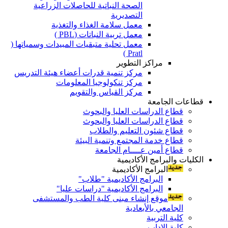
الصحة النباتية للحاصلات الزراعية
التصديرية
معمل سلامة الغذاء والتغذية
معمل تربية النباتات (PBL )
معمل تحلية متبقيات المبيدات وسمياتها (
Pratl )
مراكز التطوير
مركز تنمية قدرات أعضاء هيئة التدريس
مركز تنكولوجيا المعلومات
مركز القياس والتقويم
قطاعات الجامعة
قطاع الدراسات العليا والبحوث
قطاع الدراسات العليا والبحوث
قطاع شئون التعليم والطلاب
قطاع خدمة المجتمع وتنمية البيئة
قطاع أمين عــــام الجامعة
الكليات والبرامج الأكاديمية
البرامج الأكاديمية
البرامج الأكاديمية "طلاب"
البرامج الأكاديمية "دراسات عليا"
موقع إنشاء مبنى كلية الطب والمستشفى
الجامعي بالأبعادية
كلية التربية
كلية الاداب