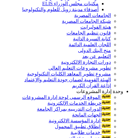
مكتبات مجلس الوزراء ELIS
أصدقاء مدينة زويل للعلوم والتكنولوجيا
الجامعات المصرية
شبكة الجامعات المصرية
هيئة الفولبرايت
قانون تنظيم الجامعات
كتابة السيرة الذاتية
اللجان العلمية الدائمة
منح البنك الدولى
التعليم عن بعد
دورات التجارة الإلكترونية
تطوير مشروعات التعليم العالى
مشروع تطوير المعاهد الكليات التكنولوجية
الهيئة القومية لضمان جودة التعليم والإعتماد
إذاعة القرآن الكريم
وحدة إدارة المشروعات
الموقع الرسمى لوحة إدارة المشروعات
خريطة الخدمات الإلكترونية
الدورات التدريبيه بمراكز الجامعة
الجهات المانحة
إدارة المؤسسة الالكترونية
إنطلاق تطبيق المحمول
خدمات طلابيـة