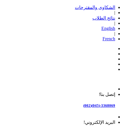
الشكاوى والمقترحات
|
نتائج الطلاب
|
English
|
French
إتصل بنا!
3368069-(045)(002)
البريد الإلكتروني!