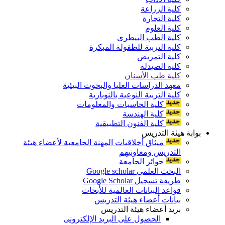
كلية الزراعة
كلية التجارة
كلية العلوم
كلية الطب البيطرى
كلية التربية للطفولة المبكرة
كلية التمريض
كلية الصيدلة
كلية طب الأسنان
معهد الدراسات العليا والبحوث البيئية
كلية التربية النوعية بالنوبارية
كلية الحاسبات والمعلومات
كلية الهندسة
كلية الفنون التطبيقية
بوابة هيئة التدريس
ميثاق أخلاقيات المهنة الجامعية لأعضاء هيئة
التدريس ومعاونيهم
جوائز الجامعة
البحث العلمى Google scholar
طريقة تسجيل Google Scholar
قواعد البيانات العالمية للأبحاث
بيانات أعضاء هيئة التدريس
بريد أعضاء هيئة التدريس
الحصول على البريد الإلكترونى