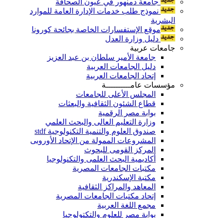
جامعة دمنهور في عيون الصحافة
نموذج طلب خدمات الإدارة العامة للموارد
البشرية
موقع الإستفسارات الخاصة بجائحة كورونا
دليل وزارة العدل
جامعات عربية
جامعة الأمير سلطان بن عبد العزيز
دليل الجامعات العربية
إتحاد الجامعات العربية
مؤسسات عامــــــــــة
المجلس الأعلى للجامعات
قطاع الشئون الثقافية والبعثات
بوابة مصر الرقمية
وزارة التعليم العالى والبحث العلمي
صندوق العلوم والتنمية التكنولوجية stdf
المشروعات الممولة من الإتحاد الأوروبى
المركز القومى للبحوث
أكاديمية البحث العلمى والتكنولوجيا
مكتبات الجامعات المصرية
مكتبة الإسكندرية
المعاهد والمراكز الثقافية
إتحاد مكتبات الجامعات المصرية
مجمع اللغة العربية
بوابة مصر للعلوم والتكتولوجيا