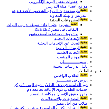
خطوات تفعيل البريد الإلكترونى
مواقع أعضاء هيئة التدريس
طريقة تحديث الموقع الشخصي لأعضاء هيئة
التدريس والهيئة المعاونة
المشروعات البحثية
مشروع بحثى إعادة صياغة تدريس التراث
الثقافى فى مصر REHEED
مشروعات بحثية بجامعة دمنهور
الإتجاهات البحثية
البحث عن الإتجاهات البحثية
الرسائل العلمية
الأبحاث العلمية
نموذج للمبتعث
إستبيـــــــــــــان
دليل الدراسات البحثية
بوابة الطـلاب
الطلاب الوافدين
إدرس فى مصــــــر
دور الجامعة فى دعم الطلاب ذوى الهمم "مركز
خدمات الطلاب ذوى الإعاقة بجامعة دم
مقرر حقوق الإنسان ومكافحة الفساد
التصديقات والاستعلامات
طلاب من أجل مصر
إستبيان الكتاب الجامعي ( ورقي ، إلكتروني )