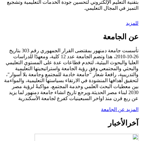
بتقنية التعليم الإلكتروني لتحسين جودة الخدمات التعليمية وتشجيع
التميز في المجال التعليمي.
للمزيد
عن الجامعة
تأسست جامعة دمنهور بمقتضى القرار الجمهوري رقم 303 بتاريخ
26-10-2010، هذا وتضم الجامعة عدد 12 كلية، ومعهدًا للدراسات
العليا والبحوث البيئية، لتخدم قطاعات عدة على المستوي التعليمي
والبحثي والمجتمعي وفق رؤية الجامعة واستراتيجيتها التعليمية
والتدريبية، رافعةً شعار "جامعة خادمة للمجتمع وجامعة بلا أسوار"،
لتحقيق أهدافها المنشودة في الارتقاء بسياستها التعليمية، والمواءمة
بين معطيات البحث العلمي وخدمة المجتمع، مواكبةً لرؤية مصر
2030 لبناء مصر الحديثة.ويرجع تاريخ انشاء جامعة دمنهور لما يزيد
عن ربع قرن منذ اواخر السبعينيات كفرع لجامعة الأسكندرية
المزيد عن الجامعة
آخر
الأخبار