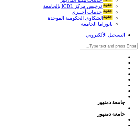
خدمات هيئة التدريس
ترخيص مركز ICDL بالجامعة
خدمات أخــرى
الشكاوى الحكومية الموحدة
بانوراما الجامعة
التسجيل الألكتروني
جامعة دمنهور
جامعة دمنهور