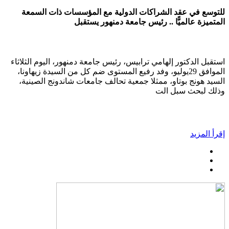
للتوسع في عقد الشراكات الدولية مع المؤسسات ذات السمعة
المتميزة عالميًّا .. رئيس جامعة دمنهور يستقبل
استقبل الدكتور إلهامي ترابيس، رئيس جامعة دمنهور، اليوم الثلاثاء
الموافق 29يوليو، وفد رفيع المستوى ضم كل من السيدة زيهاونا،
السيد هونج بوتاو، ممثلا جمعية تحالف جامعات شاندونج الصينية،
وذلك لبحث سبل الت
إقرأ المزيد