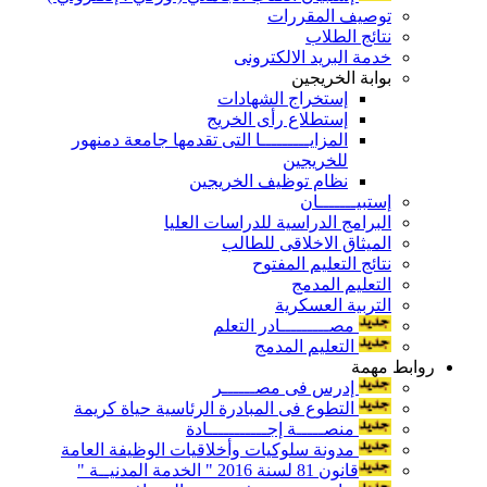
توصيف المقررات
نتائج الطلاب
خدمة البريد الالكترونى
بوابة الخريجين
إستخراج الشهادات
إستطلاع رأى الخريج
المزايـــــــــا التى تقدمها جامعة دمنهور
للخريجين
نظام توظيف الخريجين
إستبيـــــــان
البرامج الدراسية للدراسات العليا
الميثاق الاخلاقى للطالب
نتائج التعليم المفتوح
التعليم المدمج
التربية العسكرية
مصـــــــــادر التعلم
التعليم المدمج
روابط مهمة
إدرس فى مصــــــر
التطوع فى المبادرة الرئاسية حياة كريمة
منصـــــة إجـــــــــــادة
مدونة سلوكيات وأخلاقيات الوظيفة العامة
قانون 81 لسنة 2016 " الخدمة المدنيــة "