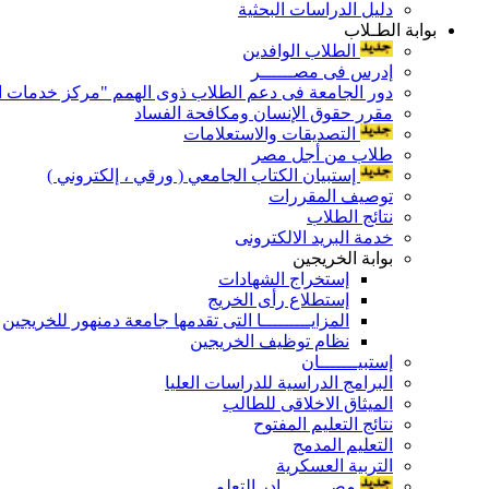
دليل الدراسات البحثية
بوابة الطـلاب
الطلاب الوافدين
إدرس فى مصــــــر
دور الجامعة فى دعم الطلاب ذوى الهمم "مركز خدمات ال
مقرر حقوق الإنسان ومكافحة الفساد
التصديقات والاستعلامات
طلاب من أجل مصر
إستبيان الكتاب الجامعي ( ورقي ، إلكتروني )
توصيف المقررات
نتائج الطلاب
خدمة البريد الالكترونى
بوابة الخريجين
إستخراج الشهادات
إستطلاع رأى الخريج
المزايـــــــــا التى تقدمها جامعة دمنهور للخريجين
نظام توظيف الخريجين
إستبيـــــــان
البرامج الدراسية للدراسات العليا
الميثاق الاخلاقى للطالب
نتائج التعليم المفتوح
التعليم المدمج
التربية العسكرية
مصـــــــــادر التعلم