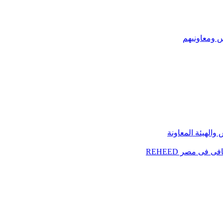
س ومعاونيهم
الهيئة المعاونة
فى مصر REHEED