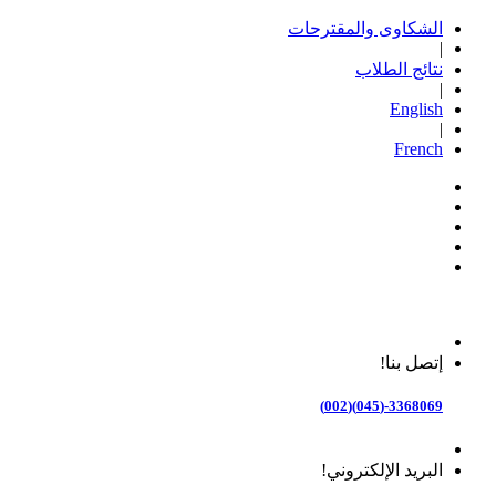
الشكاوى والمقترحات
|
نتائج الطلاب
|
English
|
French
إتصل بنا!
3368069-(045)(002)
البريد الإلكتروني!