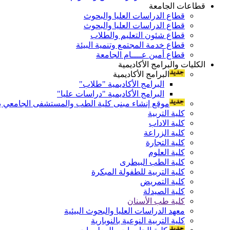
قطاعات الجامعة
قطاع الدراسات العليا والبحوث
قطاع الدراسات العليا والبحوث
قطاع شئون التعليم والطلاب
قطاع خدمة المجتمع وتنمية البيئة
قطاع أمين عــــام الجامعة
الكليات والبرامج الأكاديمية
البرامج الأكاديمية
البرامج الأكاديمية "طلاب"
البرامج الأكاديمية "دراسات عليا"
موقع إنشاء مبنى كلية الطب والمستشفى الجامعي بال
كلية التربية
كلية الاداب
كلية الزراعة
كلية التجارة
كلية العلوم
كلية الطب البيطرى
كلية التربية للطفولة المبكرة
كلية التمريض
كلية الصيدلة
كلية طب الأسنان
معهد الدراسات العليا والبحوث البيئية
كلية التربية النوعية بالنوبارية