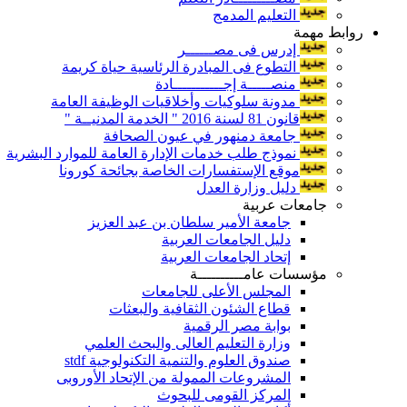
التعليم المدمج
روابط مهمة
إدرس فى مصــــــر
التطوع فى المبادرة الرئاسية حياة كريمة
منصـــــة إجـــــــــــادة
مدونة سلوكيات وأخلاقيات الوظيفة العامة
قانون 81 لسنة 2016 " الخدمة المدنيــة "
جامعة دمنهور في عيون الصحافة
نموذج طلب خدمات الإدارة العامة للموارد البشرية
موقع الإستفسارات الخاصة بجائحة كورونا
دليل وزارة العدل
جامعات عربية
جامعة الأمير سلطان بن عبد العزيز
دليل الجامعات العربية
إتحاد الجامعات العربية
مؤسسات عامــــــــــة
المجلس الأعلى للجامعات
قطاع الشئون الثقافية والبعثات
بوابة مصر الرقمية
وزارة التعليم العالى والبحث العلمي
صندوق العلوم والتنمية التكنولوجية stdf
المشروعات الممولة من الإتحاد الأوروبى
المركز القومى للبحوث