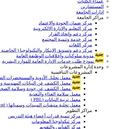
عمداء الكليات
المستشارين
إدارات الجامعة
مراكز الجامعة
مركز ضمان الجودة والاعتماد
مركز التعليم والإدارة الإلكترونية
مركز دعم وإتخاذ القرار
مركز خدمة وتنمية المجتمع
مركز اللغات
مركز دعم وتسويق الإبتكار والتكنولوجيا ( الحاضنة ا
مدونة سلوكيات وأخلاقيات الوظيفة العامة
نموذج طلب خدمات الإدارة العامة للموارد البشرية
وحدة إدارة المشروعات
المشروعات التنافسية
معمل تحليل الأدوية والمستحضرات الص
معمل الكشف عن النباتات المهندسة ورا
معمل الكشف عن جودة وسلامة الصحة الن
معمل سلامة الغذاء والتغذية
معمل تربية النباتات (PBL )
معمل تحلية متبقيات المبيدات وسمياتها ( Pratl )
مراكز التطوير
مركز تنمية قدرات أعضاء هيئة التدريس
مركز تنكولوجيا المعلومات
مركز القياس والتقويم