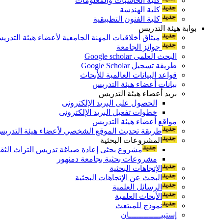
كلية الحاسبات والمعلومات
كلية الهندسة
كلية الفنون التطبيقية
بوابة هيئة التدريس
ميثاق أخلاقيات المهنة الجامعية لأعضاء هيئة التدري
جوائز الجامعة
البحث العلمى Google scholar
طريقة تسجيل Google Scholar
قواعد البيانات العالمية للأبحاث
بيانات أعضاء هيئة التدريس
بريد أعضاء هيئة التدريس
الحصول على البريد الإلكترونى
خطوات تفعيل البريد الإلكترونى
مواقع أعضاء هيئة التدريس
طريقة تحديث الموقع الشخصي لأعضاء هيئة التدريس و
المشروعات البحثية
مشروع بحثى إعادة صياغة تدريس التراث الثقافى 
مشروعات بحثية بجامعة دمنهور
الإتجاهات البحثية
البحث عن الإتجاهات البحثية
الرسائل العلمية
الأبحاث العلمية
نموذج للمبتعث
إستبيـــــــــــــان