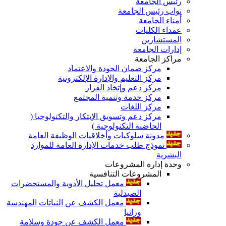
رئيس الجامعة
نواب رئيس الجامعة
أمناء الجامعة
عمداء الكليات
المستشارين
إدارات الجامعة
مراكز الجامعة
مركز ضمان الجودة والاعتماد
مركز التعليم والإدارة الإلكترونية
مركز دعم وإتخاذ القرار
مركز خدمة وتنمية المجتمع
مركز اللغات
مركز دعم وتسويق الإبتكار والتكنولوجيا (
الحاضنة التكنولوجية )
مدونة سلوكيات وأخلاقيات الوظيفة العامة
نموذج طلب خدمات الإدارة العامة للموارد
البشرية
وحدة إدارة المشروعات
المشروعات التنافسية
معمل تحليل الأدوية والمستحضرات
الصيدلية
معمل الكشف عن النباتات المهندسة
وراثيا
معمل الكشف عن جودة وسلامة