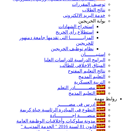
توصيف المقررات
نتائج الطلاب
خدمة البريد الالكترونى
بوابة الخريجين
إستخراج الشهادات
إستطلاع رأى الخريج
المزايـــــــــا التى تقدمها جامعة دمنهور
للخريجين
نظام توظيف الخريجين
إستبيـــــــان
البرامج الدراسية للدراسات العليا
الميثاق الاخلاقى للطالب
نتائج التعليم المفتوح
التعليم المدمج
التربية العسكرية
مصـــــــــادر التعلم
التعليم المدمج
روابط مهمة
إدرس فى مصــــــر
التطوع فى المبادرة الرئاسية حياة كريمة
منصـــــة إجـــــــــــادة
مدونة سلوكيات وأخلاقيات الوظيفة العامة
قانون 81 لسنة 2016 " الخدمة المدنيــة "