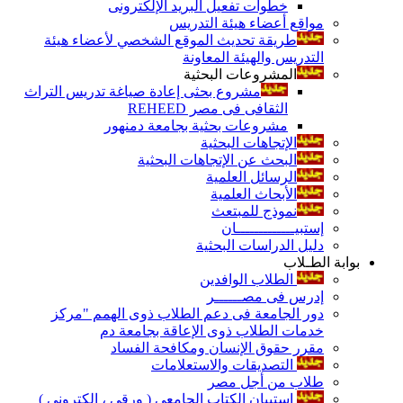
خطوات تفعيل البريد الإلكترونى
مواقع أعضاء هيئة التدريس
طريقة تحديث الموقع الشخصي لأعضاء هيئة
التدريس والهيئة المعاونة
المشروعات البحثية
مشروع بحثى إعادة صياغة تدريس التراث
الثقافى فى مصر REHEED
مشروعات بحثية بجامعة دمنهور
الإتجاهات البحثية
البحث عن الإتجاهات البحثية
الرسائل العلمية
الأبحاث العلمية
نموذج للمبتعث
إستبيـــــــــــــان
دليل الدراسات البحثية
بوابة الطـلاب
الطلاب الوافدين
إدرس فى مصــــــر
دور الجامعة فى دعم الطلاب ذوى الهمم "مركز
خدمات الطلاب ذوى الإعاقة بجامعة دم
مقرر حقوق الإنسان ومكافحة الفساد
التصديقات والاستعلامات
طلاب من أجل مصر
إستبيان الكتاب الجامعي ( ورقي ، إلكتروني )