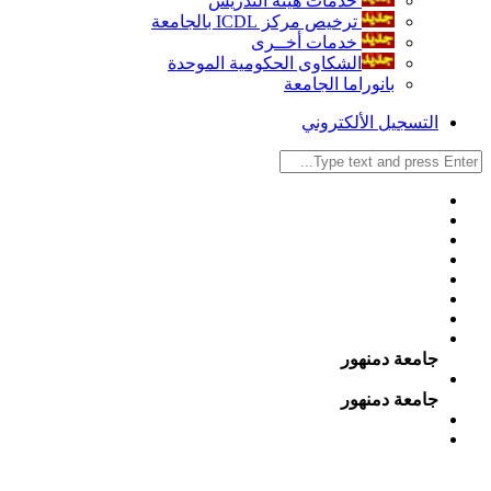
خدمات هيئة التدريس
ترخيص مركز ICDL بالجامعة
خدمات أخــرى
الشكاوى الحكومية الموحدة
بانوراما الجامعة
التسجيل الألكتروني
جامعة دمنهور
جامعة دمنهور