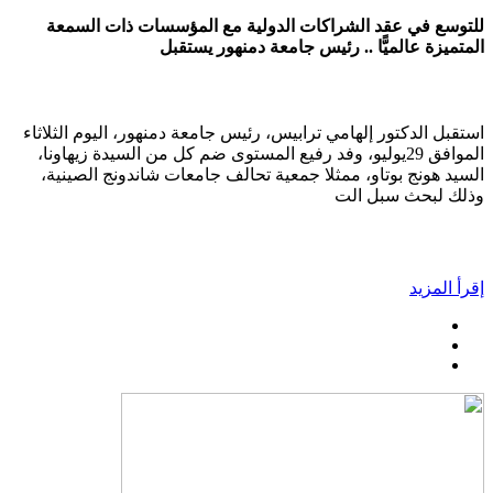
للتوسع في عقد الشراكات الدولية مع المؤسسات ذات السمعة
المتميزة عالميًّا .. رئيس جامعة دمنهور يستقبل
استقبل الدكتور إلهامي ترابيس، رئيس جامعة دمنهور، اليوم الثلاثاء
الموافق 29يوليو، وفد رفيع المستوى ضم كل من السيدة زيهاونا،
السيد هونج بوتاو، ممثلا جمعية تحالف جامعات شاندونج الصينية،
وذلك لبحث سبل الت
إقرأ المزيد