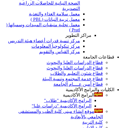
الصحة النباتية للحاصلات الزراعية
التصديرية
معمل سلامة الغذاء والتغذية
معمل تربية النباتات (PBL )
معمل تحلية متبقيات المبيدات وسمياتها (
Pratl )
مراكز التطوير
مركز تنمية قدرات أعضاء هيئة التدريس
مركز تنكولوجيا المعلومات
مركز القياس والتقويم
قطاعات الجامعة
قطاع الدراسات العليا والبحوث
قطاع الدراسات العليا والبحوث
قطاع شئون التعليم والطلاب
قطاع خدمة المجتمع وتنمية البيئة
قطاع أمين عــــام الجامعة
الكليات والبرامج الأكاديمية
البرامج الأكاديمية
البرامج الأكاديمية "طلاب"
البرامج الأكاديمية "دراسات عليا"
موقع إنشاء مبنى كلية الطب والمستشفى
الجامعي بالأبعادية
كلية التربية
كلية الاداب