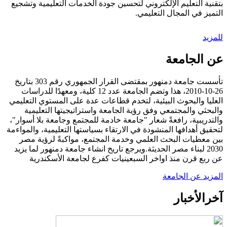
بتقنية التعليم الإلكتروني لتحسين جودة الخدمات التعليمية وتشجيع
التميز في المجال التعليمي.
للمزيد
عن الجامعة
تأسست جامعة دمنهور بمقتضى القرار الجمهوري رقم 303 بتاريخ
26-10-2010، هذا وتضم الجامعة عدد 12 كلية، ومعهدًا للدراسات
العليا والبحوث البيئية، لتخدم قطاعات عدة على المستوي التعليمي
والبحثي والمجتمعي وفق رؤية الجامعة واستراتيجيتها التعليمية
والتدريبية، رافعةً شعار "جامعة خادمة للمجتمع وجامعة بلا أسوار"،
لتحقيق أهدافها المنشودة في الارتقاء بسياستها التعليمية، والمواءمة
بين معطيات البحث العلمي وخدمة المجتمع، مواكبةً لرؤية مصر
2030 لبناء مصر الحديثة.ويرجع تاريخ انشاء جامعة دمنهور لما يزيد
عن ربع قرن منذ اواخر السبعينيات كفرع لجامعة الأسكندرية
المزيد عن الجامعة
آخر
الأخبار