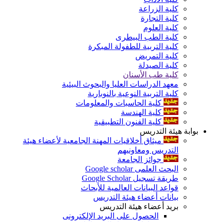
كلية الزراعة
كلية التجارة
كلية العلوم
كلية الطب البيطرى
كلية التربية للطفولة المبكرة
كلية التمريض
كلية الصيدلة
كلية طب الأسنان
معهد الدراسات العليا والبحوث البيئية
كلية التربية النوعية بالنوبارية
كلية الحاسبات والمعلومات
كلية الهندسة
كلية الفنون التطبيقية
بوابة هيئة التدريس
ميثاق أخلاقيات المهنة الجامعية لأعضاء هيئة
التدريس ومعاونيهم
جوائز الجامعة
البحث العلمى Google scholar
طريقة تسجيل Google Scholar
قواعد البيانات العالمية للأبحاث
بيانات أعضاء هيئة التدريس
بريد أعضاء هيئة التدريس
الحصول على البريد الإلكترونى