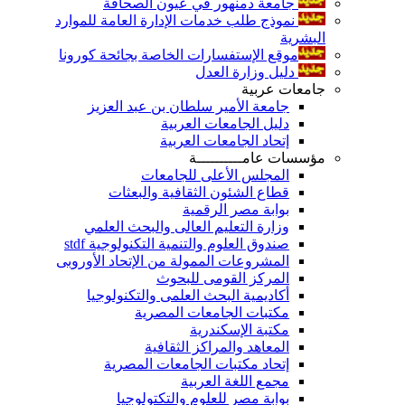
جامعة دمنهور في عيون الصحافة
نموذج طلب خدمات الإدارة العامة للموارد
البشرية
موقع الإستفسارات الخاصة بجائحة كورونا
دليل وزارة العدل
جامعات عربية
جامعة الأمير سلطان بن عبد العزيز
دليل الجامعات العربية
إتحاد الجامعات العربية
مؤسسات عامــــــــــة
المجلس الأعلى للجامعات
قطاع الشئون الثقافية والبعثات
بوابة مصر الرقمية
وزارة التعليم العالى والبحث العلمي
صندوق العلوم والتنمية التكنولوجية stdf
المشروعات الممولة من الإتحاد الأوروبى
المركز القومى للبحوث
أكاديمية البحث العلمى والتكنولوجيا
مكتبات الجامعات المصرية
مكتبة الإسكندرية
المعاهد والمراكز الثقافية
إتحاد مكتبات الجامعات المصرية
مجمع اللغة العربية
بوابة مصر للعلوم والتكتولوجيا