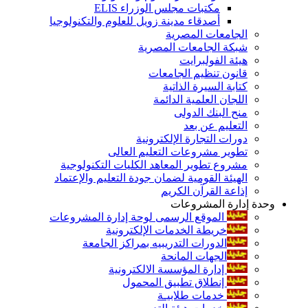
مكتبات مجلس الوزراء ELIS
أصدقاء مدينة زويل للعلوم والتكنولوجيا
الجامعات المصرية
شبكة الجامعات المصرية
هيئة الفولبرايت
قانون تنظيم الجامعات
كتابة السيرة الذاتية
اللجان العلمية الدائمة
منح البنك الدولى
التعليم عن بعد
دورات التجارة الإلكترونية
تطوير مشروعات التعليم العالى
مشروع تطوير المعاهد الكليات التكنولوجية
الهيئة القومية لضمان جودة التعليم والإعتماد
إذاعة القرآن الكريم
وحدة إدارة المشروعات
الموقع الرسمى لوحة إدارة المشروعات
خريطة الخدمات الإلكترونية
الدورات التدريبيه بمراكز الجامعة
الجهات المانحة
إدارة المؤسسة الالكترونية
إنطلاق تطبيق المحمول
خدمات طلابيـة