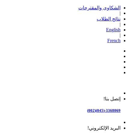
الشكاوى والمقترحات
|
نتائج الطلاب
|
English
|
French
إتصل بنا!
3368069-(045)(002)
البريد الإلكتروني!