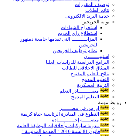
توصيف المقررات
نتائج الطلاب
خدمة البريد الالكترونى
بوابة الخريجين
إستخراج الشهادات
إستطلاع رأى الخريج
المزايـــــــــا التى تقدمها جامعة دمنهور
للخريجين
نظام توظيف الخريجين
إستبيـــــــان
البرامج الدراسية للدراسات العليا
الميثاق الاخلاقى للطالب
نتائج التعليم المفتوح
التعليم المدمج
التربية العسكرية
مصـــــــــادر التعلم
التعليم المدمج
روابط مهمة
إدرس فى مصــــــر
التطوع فى المبادرة الرئاسية حياة كريمة
منصـــــة إجـــــــــــادة
مدونة سلوكيات وأخلاقيات الوظيفة العامة
قانون 81 لسنة 2016 " الخدمة المدنيــة "