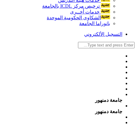
خدمات هيئة التدريس
ترخيص مركز ICDL بالجامعة
خدمات أخــرى
الشكاوى الحكومية الموحدة
بانوراما الجامعة
التسجيل الألكتروني
جامعة دمنهور
جامعة دمنهور