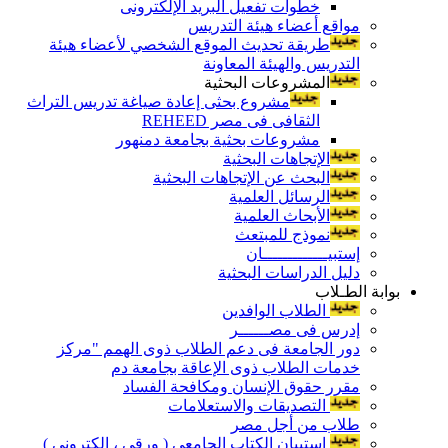
خطوات تفعيل البريد الإلكترونى
مواقع أعضاء هيئة التدريس
طريقة تحديث الموقع الشخصي لأعضاء هيئة
التدريس والهيئة المعاونة
المشروعات البحثية
مشروع بحثى إعادة صياغة تدريس التراث
الثقافى فى مصر REHEED
مشروعات بحثية بجامعة دمنهور
الإتجاهات البحثية
البحث عن الإتجاهات البحثية
الرسائل العلمية
الأبحاث العلمية
نموذج للمبتعث
إستبيـــــــــــــان
دليل الدراسات البحثية
بوابة الطـلاب
الطلاب الوافدين
إدرس فى مصــــــر
دور الجامعة فى دعم الطلاب ذوى الهمم "مركز
خدمات الطلاب ذوى الإعاقة بجامعة دم
مقرر حقوق الإنسان ومكافحة الفساد
التصديقات والاستعلامات
طلاب من أجل مصر
إستبيان الكتاب الجامعي ( ورقي ، إلكتروني )