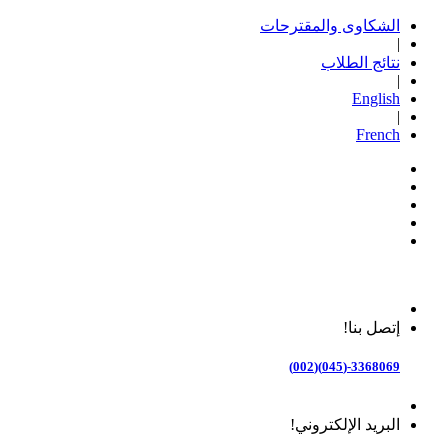
الشكاوى والمقترحات
|
نتائج الطلاب
|
English
|
French
إتصل بنا!
3368069-(045)(002)
البريد الإلكتروني!