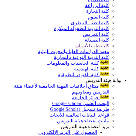
كلية الزراعة
كلية التجارة
كلية العلوم
كلية الطب البيطرى
كلية التربية للطفولة المبكرة
كلية التمريض
كلية الصيدلة
كلية طب الأسنان
معهد الدراسات العليا والبحوث البيئية
كلية التربية النوعية بالنوبارية
كلية الحاسبات والمعلومات
كلية الهندسة
كلية الفنون التطبيقية
بوابة هيئة التدريس
ميثاق أخلاقيات المهنة الجامعية لأعضاء هيئة
التدريس ومعاونيهم
جوائز الجامعة
البحث العلمى Google scholar
طريقة تسجيل Google Scholar
قواعد البيانات العالمية للأبحاث
بيانات أعضاء هيئة التدريس
بريد أعضاء هيئة التدريس
الحصول على البريد الإلكترونى