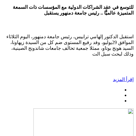
للتوسع في عقد الشراكات الدولية مع المؤسسات ذات السمعة
المتميزة عالميًّا .. رئيس جامعة دمنهور يستقبل
استقبل الدكتور إلهامي ترابيس، رئيس جامعة دمنهور، اليوم الثلاثاء
الموافق 29يوليو، وفد رفيع المستوى ضم كل من السيدة زيهاونا،
السيد هونج بوتاو، ممثلا جمعية تحالف جامعات شاندونج الصينية،
وذلك لبحث سبل الت
إقرأ المزيد