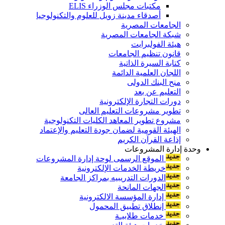
مكتبات مجلس الوزراء ELIS
أصدقاء مدينة زويل للعلوم والتكنولوجيا
الجامعات المصرية
شبكة الجامعات المصرية
هيئة الفولبرايت
قانون تنظيم الجامعات
كتابة السيرة الذاتية
اللجان العلمية الدائمة
منح البنك الدولى
التعليم عن بعد
دورات التجارة الإلكترونية
تطوير مشروعات التعليم العالى
مشروع تطوير المعاهد الكليات التكنولوجية
الهيئة القومية لضمان جودة التعليم والإعتماد
إذاعة القرآن الكريم
وحدة إدارة المشروعات
الموقع الرسمى لوحة إدارة المشروعات
خريطة الخدمات الإلكترونية
الدورات التدريبيه بمراكز الجامعة
الجهات المانحة
إدارة المؤسسة الالكترونية
إنطلاق تطبيق المحمول
خدمات طلابيـة