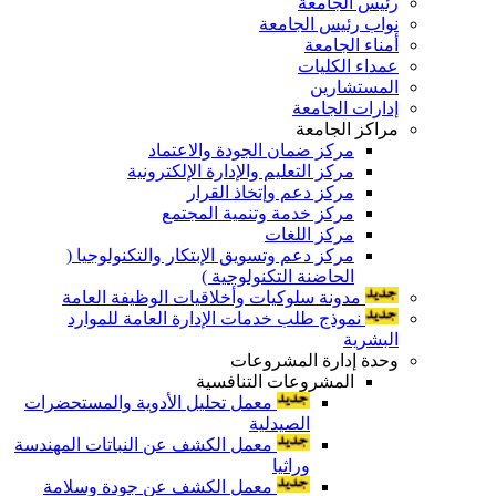
رئيس الجامعة
نواب رئيس الجامعة
أمناء الجامعة
عمداء الكليات
المستشارين
إدارات الجامعة
مراكز الجامعة
مركز ضمان الجودة والاعتماد
مركز التعليم والإدارة الإلكترونية
مركز دعم وإتخاذ القرار
مركز خدمة وتنمية المجتمع
مركز اللغات
مركز دعم وتسويق الإبتكار والتكنولوجيا (
الحاضنة التكنولوجية )
مدونة سلوكيات وأخلاقيات الوظيفة العامة
نموذج طلب خدمات الإدارة العامة للموارد
البشرية
وحدة إدارة المشروعات
المشروعات التنافسية
معمل تحليل الأدوية والمستحضرات
الصيدلية
معمل الكشف عن النباتات المهندسة
وراثيا
معمل الكشف عن جودة وسلامة