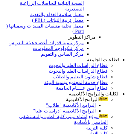
الصحة النباتية للحاصلات الزراعية
التصديرية
معمل سلامة الغذاء والتغذية
معمل تربية النباتات (PBL )
معمل تحلية متبقيات المبيدات وسمياتها (
Pratl )
مراكز التطوير
مركز تنمية قدرات أعضاء هيئة التدريس
مركز تنكولوجيا المعلومات
مركز القياس والتقويم
قطاعات الجامعة
قطاع الدراسات العليا والبحوث
قطاع الدراسات العليا والبحوث
قطاع شئون التعليم والطلاب
قطاع خدمة المجتمع وتنمية البيئة
قطاع أمين عــــام الجامعة
الكليات والبرامج الأكاديمية
البرامج الأكاديمية
البرامج الأكاديمية "طلاب"
البرامج الأكاديمية "دراسات عليا"
موقع إنشاء مبنى كلية الطب والمستشفى
الجامعي بالأبعادية
كلية التربية
كلية الاداب