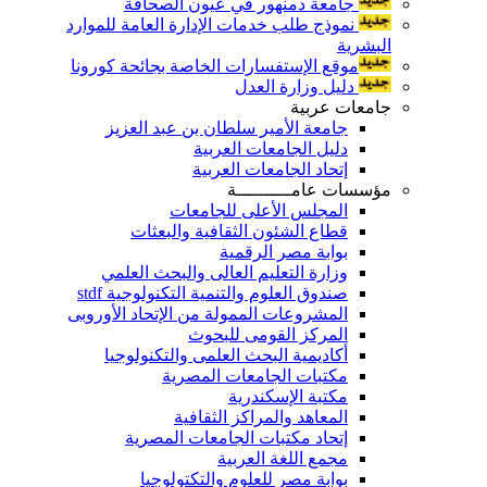
جامعة دمنهور في عيون الصحافة
نموذج طلب خدمات الإدارة العامة للموارد
البشرية
موقع الإستفسارات الخاصة بجائحة كورونا
دليل وزارة العدل
جامعات عربية
جامعة الأمير سلطان بن عبد العزيز
دليل الجامعات العربية
إتحاد الجامعات العربية
مؤسسات عامــــــــــة
المجلس الأعلى للجامعات
قطاع الشئون الثقافية والبعثات
بوابة مصر الرقمية
وزارة التعليم العالى والبحث العلمي
صندوق العلوم والتنمية التكنولوجية stdf
المشروعات الممولة من الإتحاد الأوروبى
المركز القومى للبحوث
أكاديمية البحث العلمى والتكنولوجيا
مكتبات الجامعات المصرية
مكتبة الإسكندرية
المعاهد والمراكز الثقافية
إتحاد مكتبات الجامعات المصرية
مجمع اللغة العربية
بوابة مصر للعلوم والتكتولوجيا