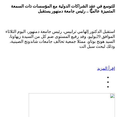
للتوسع في عقد الشراكات الدولية مع المؤسسات ذات السمعة
المتميزة عالميًّا .. رئيس جامعة دمنهور يستقبل
استقبل الدكتور إلهامي ترابيس، رئيس جامعة دمنهور، اليوم الثلاثاء
الموافق 29يوليو، وفد رفيع المستوى ضم كل من السيدة زيهاونا،
السيد هونج بوتاو، ممثلا جمعية تحالف جامعات شاندونج الصينية،
وذلك لبحث سبل الت
إقرأ المزيد