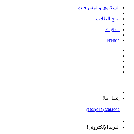
الشكاوى والمقترحات
|
نتائج الطلاب
|
English
|
French
إتصل بنا!
3368069-(045)(002)
البريد الإلكتروني!