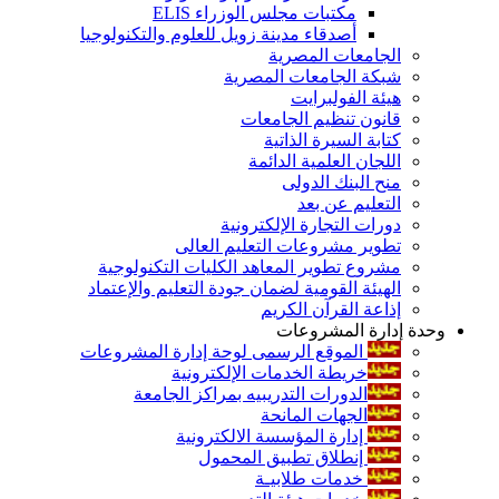
مكتبات مجلس الوزراء ELIS
أصدقاء مدينة زويل للعلوم والتكنولوجيا
الجامعات المصرية
شبكة الجامعات المصرية
هيئة الفولبرايت
قانون تنظيم الجامعات
كتابة السيرة الذاتية
اللجان العلمية الدائمة
منح البنك الدولى
التعليم عن بعد
دورات التجارة الإلكترونية
تطوير مشروعات التعليم العالى
مشروع تطوير المعاهد الكليات التكنولوجية
الهيئة القومية لضمان جودة التعليم والإعتماد
إذاعة القرآن الكريم
وحدة إدارة المشروعات
الموقع الرسمى لوحة إدارة المشروعات
خريطة الخدمات الإلكترونية
الدورات التدريبيه بمراكز الجامعة
الجهات المانحة
إدارة المؤسسة الالكترونية
إنطلاق تطبيق المحمول
خدمات طلابيـة