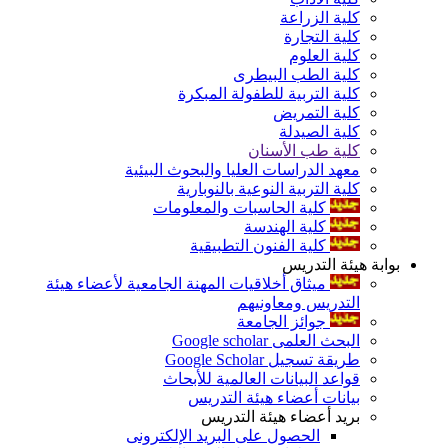
كلية الزراعة
كلية التجارة
كلية العلوم
كلية الطب البيطرى
كلية التربية للطفولة المبكرة
كلية التمريض
كلية الصيدلة
كلية طب الأسنان
معهد الدراسات العليا والبحوث البيئية
كلية التربية النوعية بالنوبارية
كلية الحاسبات والمعلومات
كلية الهندسة
كلية الفنون التطبيقية
بوابة هيئة التدريس
ميثاق أخلاقيات المهنة الجامعية لأعضاء هيئة
التدريس ومعاونيهم
جوائز الجامعة
البحث العلمى Google scholar
طريقة تسجيل Google Scholar
قواعد البيانات العالمية للأبحاث
بيانات أعضاء هيئة التدريس
بريد أعضاء هيئة التدريس
الحصول على البريد الإلكترونى