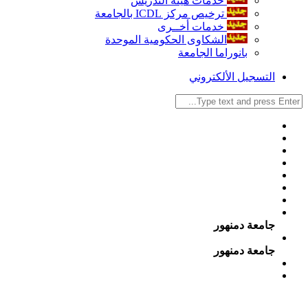
خدمات هيئة التدريس
ترخيص مركز ICDL بالجامعة
خدمات أخــرى
الشكاوى الحكومية الموحدة
بانوراما الجامعة
التسجيل الألكتروني
جامعة دمنهور
جامعة دمنهور