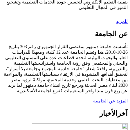
بتقنية التعليم الإلكتروني لتحسين جودة الخدمات التعليمية وتشجيع
التميز في المجال التعليمي.
للمزيد
عن الجامعة
تأسست جامعة دمنهور بمقتضى القرار الجمهوري رقم 303 بتاريخ
26-10-2010، هذا وتضم الجامعة عدد 12 كلية، ومعهدًا للدراسات
العليا والبحوث البيئية، لتخدم قطاعات عدة على المستوي التعليمي
والبحثي والمجتمعي وفق رؤية الجامعة واستراتيجيتها التعليمية
والتدريبية، رافعةً شعار "جامعة خادمة للمجتمع وجامعة بلا أسوار"،
لتحقيق أهدافها المنشودة في الارتقاء بسياستها التعليمية، والمواءمة
بين معطيات البحث العلمي وخدمة المجتمع، مواكبةً لرؤية مصر
2030 لبناء مصر الحديثة.ويرجع تاريخ انشاء جامعة دمنهور لما يزيد
عن ربع قرن منذ اواخر السبعينيات كفرع لجامعة الأسكندرية
المزيد عن الجامعة
آخر
الأخبار