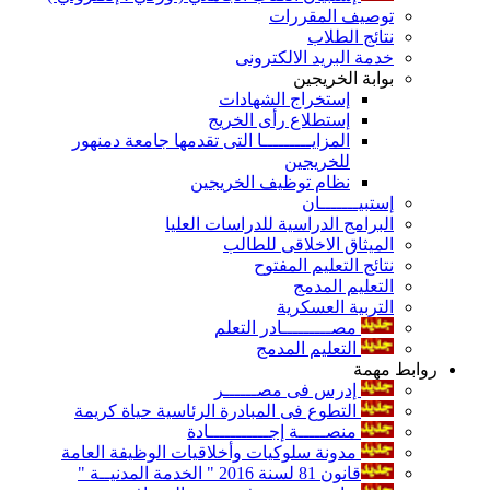
توصيف المقررات
نتائج الطلاب
خدمة البريد الالكترونى
بوابة الخريجين
إستخراج الشهادات
إستطلاع رأى الخريج
المزايـــــــــا التى تقدمها جامعة دمنهور
للخريجين
نظام توظيف الخريجين
إستبيـــــــان
البرامج الدراسية للدراسات العليا
الميثاق الاخلاقى للطالب
نتائج التعليم المفتوح
التعليم المدمج
التربية العسكرية
مصـــــــــادر التعلم
التعليم المدمج
روابط مهمة
إدرس فى مصــــــر
التطوع فى المبادرة الرئاسية حياة كريمة
منصـــــة إجـــــــــــادة
مدونة سلوكيات وأخلاقيات الوظيفة العامة
قانون 81 لسنة 2016 " الخدمة المدنيــة "