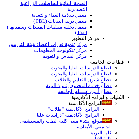
الصحة النباتية للحاصلات الزراعية
التصديرية
معمل سلامة الغذاء والتغذية
معمل تربية النباتات (PBL )
معمل تحلية متبقيات المبيدات وسمياتها (
Pratl )
مراكز التطوير
مركز تنمية قدرات أعضاء هيئة التدريس
مركز تنكولوجيا المعلومات
مركز القياس والتقويم
قطاعات الجامعة
قطاع الدراسات العليا والبحوث
قطاع الدراسات العليا والبحوث
قطاع شئون التعليم والطلاب
قطاع خدمة المجتمع وتنمية البيئة
قطاع أمين عــــام الجامعة
الكليات والبرامج الأكاديمية
البرامج الأكاديمية
البرامج الأكاديمية "طلاب"
البرامج الأكاديمية "دراسات عليا"
موقع إنشاء مبنى كلية الطب والمستشفى
الجامعي بالأبعادية
كلية التربية
كلية الاداب