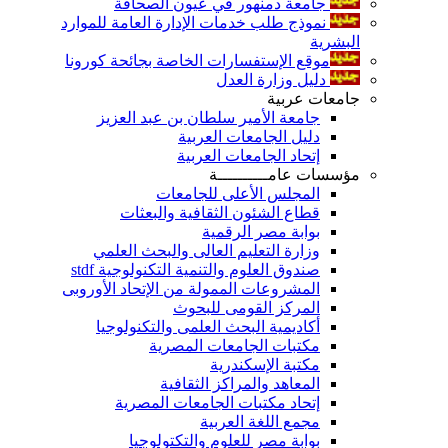
جامعة دمنهور في عيون الصحافة
نموذج طلب خدمات الإدارة العامة للموارد
البشرية
موقع الإستفسارات الخاصة بجائحة كورونا
دليل وزارة العدل
جامعات عربية
جامعة الأمير سلطان بن عبد العزيز
دليل الجامعات العربية
إتحاد الجامعات العربية
مؤسسات عامــــــــــة
المجلس الأعلى للجامعات
قطاع الشئون الثقافية والبعثات
بوابة مصر الرقمية
وزارة التعليم العالى والبحث العلمي
صندوق العلوم والتنمية التكنولوجية stdf
المشروعات الممولة من الإتحاد الأوروبى
المركز القومى للبحوث
أكاديمية البحث العلمى والتكنولوجيا
مكتبات الجامعات المصرية
مكتبة الإسكندرية
المعاهد والمراكز الثقافية
إتحاد مكتبات الجامعات المصرية
مجمع اللغة العربية
بوابة مصر للعلوم والتكتولوجيا