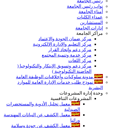
رئيس الجامعة
نواب رئيس الجامعة
أمناء الجامعة
عمداء الكليات
المستشارين
إدارات الجامعة
مراكز الجامعة
مركز ضمان الجودة والاعتماد
مركز التعليم والإدارة الإلكترونية
مركز دعم وإتخاذ القرار
مركز خدمة وتنمية المجتمع
مركز اللغات
مركز دعم وتسويق الإبتكار والتكنولوجيا (
الحاضنة التكنولوجية )
مدونة سلوكيات وأخلاقيات الوظيفة العامة
نموذج طلب خدمات الإدارة العامة للموارد
البشرية
وحدة إدارة المشروعات
المشروعات التنافسية
معمل تحليل الأدوية والمستحضرات
الصيدلية
معمل الكشف عن النباتات المهندسة
وراثيا
معمل الكشف عن جودة وسلامة