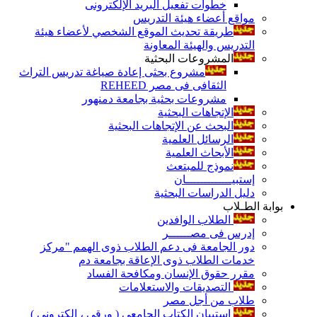
خطوات تفعيل البريد الإلكترونى
مواقع أعضاء هيئة التدريس
طريقة تحديث الموقع الشخصي لأعضاء هيئة
التدريس والهيئة المعاونة
المشروعات البحثية
مشروع بحثى إعادة صياغة تدريس التراث
الثقافى فى مصر REHEED
مشروعات بحثية بجامعة دمنهور
الإتجاهات البحثية
البحث عن الإتجاهات البحثية
الرسائل العلمية
الأبحاث العلمية
نموذج للمبتعث
إستبيـــــــــــــان
دليل الدراسات البحثية
بوابة الطـلاب
الطلاب الوافدين
إدرس فى مصــــــر
دور الجامعة فى دعم الطلاب ذوى الهمم "مركز
خدمات الطلاب ذوى الإعاقة بجامعة دم
مقرر حقوق الإنسان ومكافحة الفساد
التصديقات والاستعلامات
طلاب من أجل مصر
إستبيان الكتاب الجامعي ( ورقي ، إلكتروني )