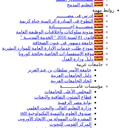
التعليم المدمج
روابط مهمة
إدرس فى مصــــــر
التطوع فى المبادرة الرئاسية حياة كريمة
منصـــــة إجـــــــــــادة
مدونة سلوكيات وأخلاقيات الوظيفة العامة
قانون 81 لسنة 2016 " الخدمة المدنيــة "
جامعة دمنهور في عيون الصحافة
نموذج طلب خدمات الإدارة العامة للموارد البشرية
موقع الإستفسارات الخاصة بجائحة كورونا
دليل وزارة العدل
جامعات عربية
جامعة الأمير سلطان بن عبد العزيز
دليل الجامعات العربية
إتحاد الجامعات العربية
مؤسسات عامــــــــــة
المجلس الأعلى للجامعات
قطاع الشئون الثقافية والبعثات
بوابة مصر الرقمية
وزارة التعليم العالى والبحث العلمي
صندوق العلوم والتنمية التكنولوجية stdf
المشروعات الممولة من الإتحاد الأوروبى
المركز القومى للبحوث