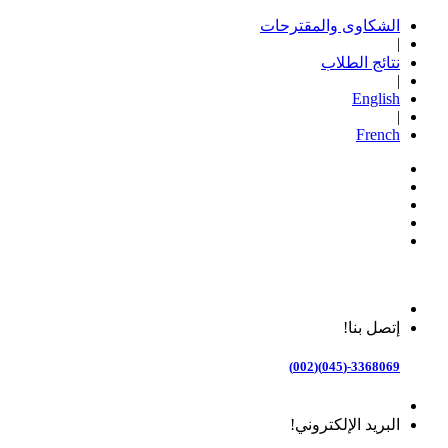
الشكاوى والمقترحات
|
نتائج الطلاب
|
English
|
French
إتصل بنا!
3368069-(045)(002)
البريد الإلكتروني!