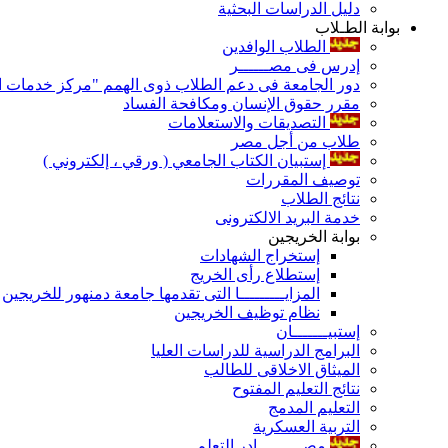
دليل الدراسات البحثية
بوابة الطـلاب
الطلاب الوافدين
إدرس فى مصــــــر
دور الجامعة فى دعم الطلاب ذوى الهمم "مركز خدمات ال
مقرر حقوق الإنسان ومكافحة الفساد
التصديقات والاستعلامات
طلاب من أجل مصر
إستبيان الكتاب الجامعي ( ورقي ، إلكتروني )
توصيف المقررات
نتائج الطلاب
خدمة البريد الالكترونى
بوابة الخريجين
إستخراج الشهادات
إستطلاع رأى الخريج
المزايـــــــــا التى تقدمها جامعة دمنهور للخريجين
نظام توظيف الخريجين
إستبيـــــــان
البرامج الدراسية للدراسات العليا
الميثاق الاخلاقى للطالب
نتائج التعليم المفتوح
التعليم المدمج
التربية العسكرية
مصـــــــــادر التعلم