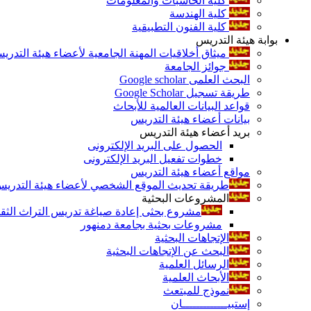
كلية الحاسبات والمعلومات
كلية الهندسة
كلية الفنون التطبيقية
بوابة هيئة التدريس
ميثاق أخلاقيات المهنة الجامعية لأعضاء هيئة التدري
جوائز الجامعة
البحث العلمى Google scholar
طريقة تسجيل Google Scholar
قواعد البيانات العالمية للأبحاث
بيانات أعضاء هيئة التدريس
بريد أعضاء هيئة التدريس
الحصول على البريد الإلكترونى
خطوات تفعيل البريد الإلكترونى
مواقع أعضاء هيئة التدريس
طريقة تحديث الموقع الشخصي لأعضاء هيئة التدريس و
المشروعات البحثية
مشروع بحثى إعادة صياغة تدريس التراث الثقافى 
مشروعات بحثية بجامعة دمنهور
الإتجاهات البحثية
البحث عن الإتجاهات البحثية
الرسائل العلمية
الأبحاث العلمية
نموذج للمبتعث
إستبيـــــــــــــان