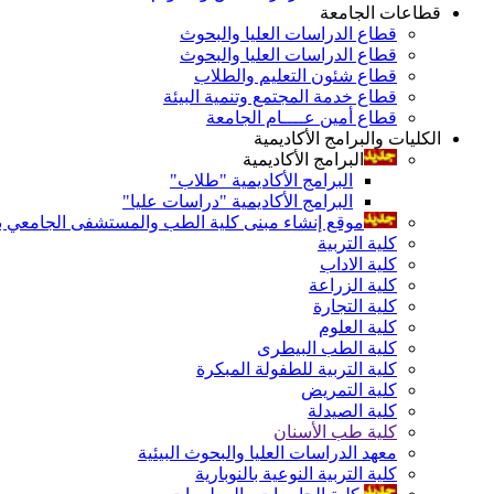
قطاعات الجامعة
قطاع الدراسات العليا والبحوث
قطاع الدراسات العليا والبحوث
قطاع شئون التعليم والطلاب
قطاع خدمة المجتمع وتنمية البيئة
قطاع أمين عــــام الجامعة
الكليات والبرامج الأكاديمية
البرامج الأكاديمية
البرامج الأكاديمية "طلاب"
البرامج الأكاديمية "دراسات عليا"
موقع إنشاء مبنى كلية الطب والمستشفى الجامعي بال
كلية التربية
كلية الاداب
كلية الزراعة
كلية التجارة
كلية العلوم
كلية الطب البيطرى
كلية التربية للطفولة المبكرة
كلية التمريض
كلية الصيدلة
كلية طب الأسنان
معهد الدراسات العليا والبحوث البيئية
كلية التربية النوعية بالنوبارية