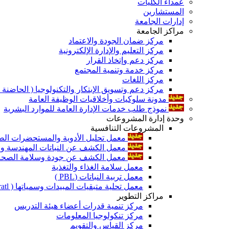
عمداء الكليات
المستشارين
إدارات الجامعة
مراكز الجامعة
مركز ضمان الجودة والاعتماد
مركز التعليم والإدارة الإلكترونية
مركز دعم وإتخاذ القرار
مركز خدمة وتنمية المجتمع
مركز اللغات
مركز دعم وتسويق الإبتكار والتكنولوجيا ( الحاضنة ا
مدونة سلوكيات وأخلاقيات الوظيفة العامة
نموذج طلب خدمات الإدارة العامة للموارد البشرية
وحدة إدارة المشروعات
المشروعات التنافسية
معمل تحليل الأدوية والمستحضرات الص
معمل الكشف عن النباتات المهندسة ورا
معمل الكشف عن جودة وسلامة الصحة الن
معمل سلامة الغذاء والتغذية
معمل تربية النباتات (PBL )
معمل تحلية متبقيات المبيدات وسمياتها ( Pratl )
مراكز التطوير
مركز تنمية قدرات أعضاء هيئة التدريس
مركز تنكولوجيا المعلومات
مركز القياس والتقويم