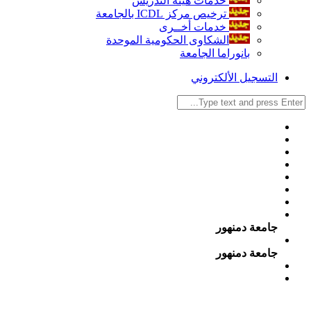
خدمات هيئة التدريس
ترخيص مركز ICDL بالجامعة
خدمات أخــرى
الشكاوى الحكومية الموحدة
بانوراما الجامعة
التسجيل الألكتروني
جامعة دمنهور
جامعة دمنهور