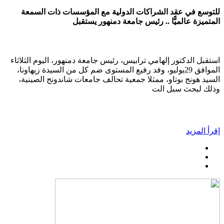
للتوسع في عقد الشراكات الدولية مع المؤسسات ذات السمعة
المتميزة عالميًّا .. رئيس جامعة دمنهور يستقبل
استقبل الدكتور إلهامي ترابيس، رئيس جامعة دمنهور، اليوم الثلاثاء
الموافق 29يوليو، وفد رفيع المستوى ضم كل من السيدة زيهاونا،
السيد هونج بوتاو، ممثلا جمعية تحالف جامعات شاندونج الصينية،
وذلك لبحث سبل الت
إقرأ المزيد