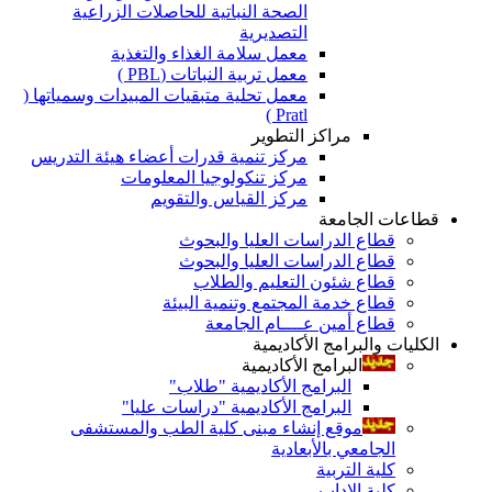
الصحة النباتية للحاصلات الزراعية
التصديرية
معمل سلامة الغذاء والتغذية
معمل تربية النباتات (PBL )
معمل تحلية متبقيات المبيدات وسمياتها (
Pratl )
مراكز التطوير
مركز تنمية قدرات أعضاء هيئة التدريس
مركز تنكولوجيا المعلومات
مركز القياس والتقويم
قطاعات الجامعة
قطاع الدراسات العليا والبحوث
قطاع الدراسات العليا والبحوث
قطاع شئون التعليم والطلاب
قطاع خدمة المجتمع وتنمية البيئة
قطاع أمين عــــام الجامعة
الكليات والبرامج الأكاديمية
البرامج الأكاديمية
البرامج الأكاديمية "طلاب"
البرامج الأكاديمية "دراسات عليا"
موقع إنشاء مبنى كلية الطب والمستشفى
الجامعي بالأبعادية
كلية التربية
كلية الاداب