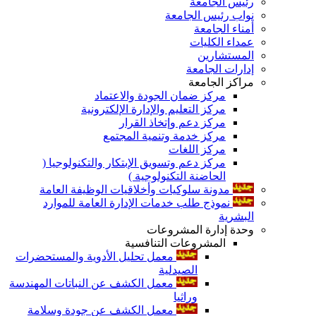
رئيس الجامعة
نواب رئيس الجامعة
أمناء الجامعة
عمداء الكليات
المستشارين
إدارات الجامعة
مراكز الجامعة
مركز ضمان الجودة والاعتماد
مركز التعليم والإدارة الإلكترونية
مركز دعم وإتخاذ القرار
مركز خدمة وتنمية المجتمع
مركز اللغات
مركز دعم وتسويق الإبتكار والتكنولوجيا (
الحاضنة التكنولوجية )
مدونة سلوكيات وأخلاقيات الوظيفة العامة
نموذج طلب خدمات الإدارة العامة للموارد
البشرية
وحدة إدارة المشروعات
المشروعات التنافسية
معمل تحليل الأدوية والمستحضرات
الصيدلية
معمل الكشف عن النباتات المهندسة
وراثيا
معمل الكشف عن جودة وسلامة