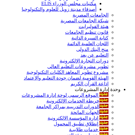
مكتبات مجلس الوزراء ELIS
أصدقاء مدينة زويل للعلوم والتكنولوجيا
الجامعات المصرية
شبكة الجامعات المصرية
هيئة الفولبرايت
قانون تنظيم الجامعات
كتابة السيرة الذاتية
اللجان العلمية الدائمة
منح البنك الدولى
التعليم عن بعد
دورات التجارة الإلكترونية
تطوير مشروعات التعليم العالى
مشروع تطوير المعاهد الكليات التكنولوجية
الهيئة القومية لضمان جودة التعليم والإعتماد
إذاعة القرآن الكريم
وحدة إدارة المشروعات
الموقع الرسمى لوحة إدارة المشروعات
خريطة الخدمات الإلكترونية
الدورات التدريبيه بمراكز الجامعة
الجهات المانحة
إدارة المؤسسة الالكترونية
إنطلاق تطبيق المحمول
خدمات طلابيـة