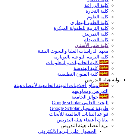
كلية الزراعة
كلية التجارة
كلية العلوم
كلية الطب البيطرى
كلية التربية للطفولة المبكرة
كلية التمريض
كلية الصيدلة
كلية طب الأسنان
معهد الدراسات العليا والبحوث البيئية
كلية التربية النوعية بالنوبارية
كلية الحاسبات والمعلومات
كلية الهندسة
كلية الفنون التطبيقية
بوابة هيئة التدريس
ميثاق أخلاقيات المهنة الجامعية لأعضاء هيئة
التدريس ومعاونيهم
جوائز الجامعة
البحث العلمى Google scholar
طريقة تسجيل Google Scholar
قواعد البيانات العالمية للأبحاث
بيانات أعضاء هيئة التدريس
بريد أعضاء هيئة التدريس
الحصول على البريد الإلكترونى