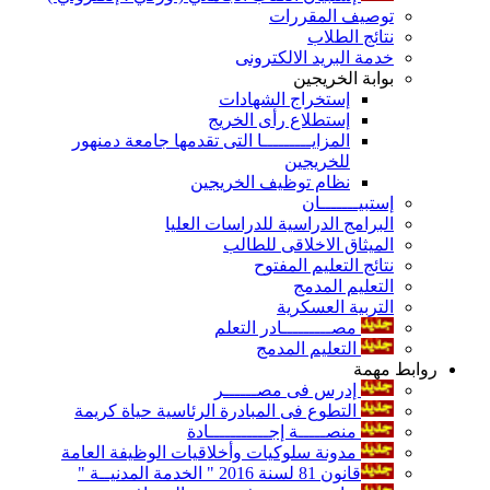
توصيف المقررات
نتائج الطلاب
خدمة البريد الالكترونى
بوابة الخريجين
إستخراج الشهادات
إستطلاع رأى الخريج
المزايـــــــــا التى تقدمها جامعة دمنهور
للخريجين
نظام توظيف الخريجين
إستبيـــــــان
البرامج الدراسية للدراسات العليا
الميثاق الاخلاقى للطالب
نتائج التعليم المفتوح
التعليم المدمج
التربية العسكرية
مصـــــــــادر التعلم
التعليم المدمج
روابط مهمة
إدرس فى مصــــــر
التطوع فى المبادرة الرئاسية حياة كريمة
منصـــــة إجـــــــــــادة
مدونة سلوكيات وأخلاقيات الوظيفة العامة
قانون 81 لسنة 2016 " الخدمة المدنيــة "