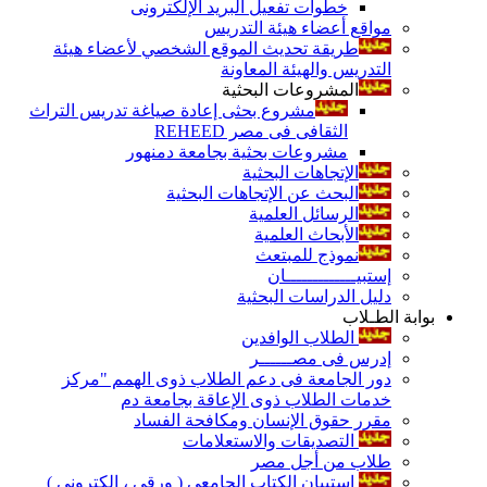
خطوات تفعيل البريد الإلكترونى
مواقع أعضاء هيئة التدريس
طريقة تحديث الموقع الشخصي لأعضاء هيئة
التدريس والهيئة المعاونة
المشروعات البحثية
مشروع بحثى إعادة صياغة تدريس التراث
الثقافى فى مصر REHEED
مشروعات بحثية بجامعة دمنهور
الإتجاهات البحثية
البحث عن الإتجاهات البحثية
الرسائل العلمية
الأبحاث العلمية
نموذج للمبتعث
إستبيـــــــــــــان
دليل الدراسات البحثية
بوابة الطـلاب
الطلاب الوافدين
إدرس فى مصــــــر
دور الجامعة فى دعم الطلاب ذوى الهمم "مركز
خدمات الطلاب ذوى الإعاقة بجامعة دم
مقرر حقوق الإنسان ومكافحة الفساد
التصديقات والاستعلامات
طلاب من أجل مصر
إستبيان الكتاب الجامعي ( ورقي ، إلكتروني )