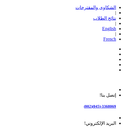
الشكاوى والمقترحات
|
نتائج الطلاب
|
English
|
French
إتصل بنا!
3368069-(045)(002)
البريد الإلكتروني!