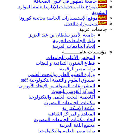
جامعة دمنهور في عيون الصحافة
نموذج طلب خدمات الإدارة العامة للموارد
البشرية
موقع الإستفسارات الخاصة بجائحة كورونا
دليل وزارة العدل
جامعات عربية
جامعة الأمير سلطان بن عبد العزيز
دليل الجامعات العربية
إتحاد الجامعات العربية
مؤسسات عامــــــــــة
المجلس الأعلى للجامعات
قطاع الشئون الثقافية والبعثات
بوابة مصر الرقمية
وزارة التعليم العالى والبحث العلمي
صندوق العلوم والتنمية التكنولوجية stdf
المشروعات الممولة من الإتحاد الأوروبى
المركز القومى للبحوث
أكاديمية البحث العلمى والتكنولوجيا
مكتبات الجامعات المصرية
مكتبة الإسكندرية
المعاهد والمراكز الثقافية
إتحاد مكتبات الجامعات المصرية
مجمع اللغة العربية
بوابة مصر للعلوم والتكتولوجيا