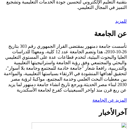
بتقنية التعليم الإلكتروني لتحسين جودة الخدمات التعليمية وتشجيع
التميز في المجال التعليمي.
للمزيد
عن الجامعة
تأسست جامعة دمنهور بمقتضى القرار الجمهوري رقم 303 بتاريخ
26-10-2010، هذا وتضم الجامعة عدد 12 كلية، ومعهدًا للدراسات
العليا والبحوث البيئية، لتخدم قطاعات عدة على المستوي التعليمي
والبحثي والمجتمعي وفق رؤية الجامعة واستراتيجيتها التعليمية
والتدريبية، رافعةً شعار "جامعة خادمة للمجتمع وجامعة بلا أسوار"،
لتحقيق أهدافها المنشودة في الارتقاء بسياستها التعليمية، والمواءمة
بين معطيات البحث العلمي وخدمة المجتمع، مواكبةً لرؤية مصر
2030 لبناء مصر الحديثة.ويرجع تاريخ انشاء جامعة دمنهور لما يزيد
عن ربع قرن منذ اواخر السبعينيات كفرع لجامعة الأسكندرية
المزيد عن الجامعة
آخر
الأخبار