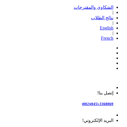
الشكاوى والمقترحات
|
نتائج الطلاب
|
English
|
French
إتصل بنا!
3368069-(045)(002)
البريد الإلكتروني!