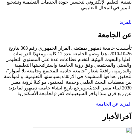
بتقنية التعليم الإلكتروني لتحسين جودة الخدمات التعليمية وتشجيع
التميز في المجال التعليمي.
للمزيد
عن الجامعة
تأسست جامعة دمنهور بمقتضى القرار الجمهوري رقم 303 بتاريخ
26-10-2010، هذا وتضم الجامعة عدد 12 كلية، ومعهدًا للدراسات
العليا والبحوث البيئية، لتخدم قطاعات عدة على المستوي التعليمي
والبحثي والمجتمعي وفق رؤية الجامعة واستراتيجيتها التعليمية
والتدريبية، رافعةً شعار "جامعة خادمة للمجتمع وجامعة بلا أسوار"،
لتحقيق أهدافها المنشودة في الارتقاء بسياستها التعليمية، والمواءمة
بين معطيات البحث العلمي وخدمة المجتمع، مواكبةً لرؤية مصر
2030 لبناء مصر الحديثة.ويرجع تاريخ انشاء جامعة دمنهور لما يزيد
عن ربع قرن منذ اواخر السبعينيات كفرع لجامعة الأسكندرية
المزيد عن الجامعة
آخر
الأخبار