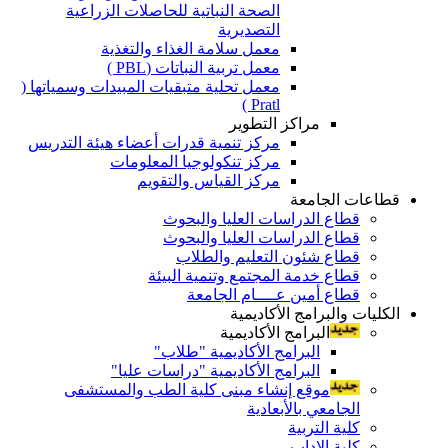
الصحة النباتية للحاصلات الزراعية
التصديرية
معمل سلامة الغذاء والتغذية
معمل تربية النباتات (PBL )
معمل تحلية متبقيات المبيدات وسمياتها (
Pratl )
مراكز التطوير
مركز تنمية قدرات أعضاء هيئة التدريس
مركز تنكولوجيا المعلومات
مركز القياس والتقويم
قطاعات الجامعة
قطاع الدراسات العليا والبحوث
قطاع الدراسات العليا والبحوث
قطاع شئون التعليم والطلاب
قطاع خدمة المجتمع وتنمية البيئة
قطاع أمين عــــام الجامعة
الكليات والبرامج الأكاديمية
البرامج الأكاديمية
البرامج الأكاديمية "طلاب"
البرامج الأكاديمية "دراسات عليا"
موقع إنشاء مبنى كلية الطب والمستشفى
الجامعي بالأبعادية
كلية التربية
كلية الاداب