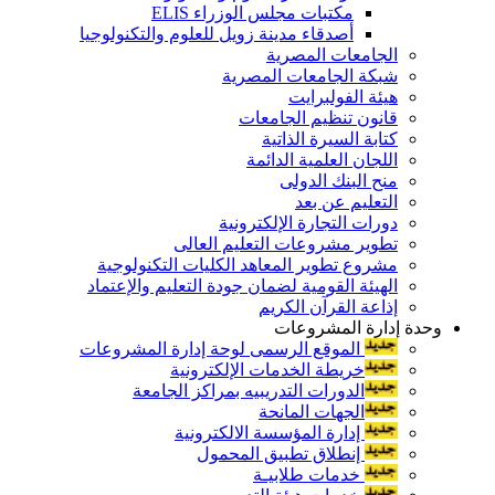
مكتبات مجلس الوزراء ELIS
أصدقاء مدينة زويل للعلوم والتكنولوجيا
الجامعات المصرية
شبكة الجامعات المصرية
هيئة الفولبرايت
قانون تنظيم الجامعات
كتابة السيرة الذاتية
اللجان العلمية الدائمة
منح البنك الدولى
التعليم عن بعد
دورات التجارة الإلكترونية
تطوير مشروعات التعليم العالى
مشروع تطوير المعاهد الكليات التكنولوجية
الهيئة القومية لضمان جودة التعليم والإعتماد
إذاعة القرآن الكريم
وحدة إدارة المشروعات
الموقع الرسمى لوحة إدارة المشروعات
خريطة الخدمات الإلكترونية
الدورات التدريبيه بمراكز الجامعة
الجهات المانحة
إدارة المؤسسة الالكترونية
إنطلاق تطبيق المحمول
خدمات طلابيـة