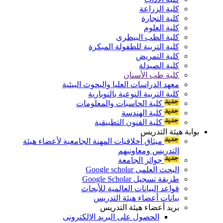
كلية الزراعة
كلية التجارة
كلية العلوم
كلية الطب البيطرى
كلية التربية للطفولة المبكرة
كلية التمريض
كلية الصيدلة
كلية طب الأسنان
معهد الدراسات العليا والبحوث البيئية
كلية التربية النوعية بالنوبارية
كلية الحاسبات والمعلومات
كلية الهندسة
كلية الفنون التطبيقية
بوابة هيئة التدريس
ميثاق أخلاقيات المهنة الجامعية لأعضاء هيئة
التدريس ومعاونيهم
جوائز الجامعة
البحث العلمى Google scholar
طريقة تسجيل Google Scholar
قواعد البيانات العالمية للأبحاث
بيانات أعضاء هيئة التدريس
بريد أعضاء هيئة التدريس
الحصول على البريد الإلكترونى