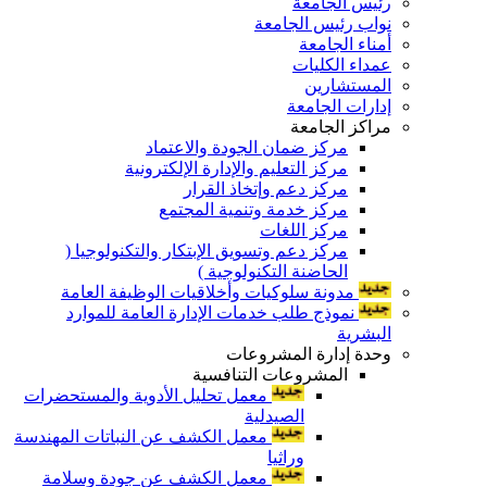
رئيس الجامعة
نواب رئيس الجامعة
أمناء الجامعة
عمداء الكليات
المستشارين
إدارات الجامعة
مراكز الجامعة
مركز ضمان الجودة والاعتماد
مركز التعليم والإدارة الإلكترونية
مركز دعم وإتخاذ القرار
مركز خدمة وتنمية المجتمع
مركز اللغات
مركز دعم وتسويق الإبتكار والتكنولوجيا (
الحاضنة التكنولوجية )
مدونة سلوكيات وأخلاقيات الوظيفة العامة
نموذج طلب خدمات الإدارة العامة للموارد
البشرية
وحدة إدارة المشروعات
المشروعات التنافسية
معمل تحليل الأدوية والمستحضرات
الصيدلية
معمل الكشف عن النباتات المهندسة
وراثيا
معمل الكشف عن جودة وسلامة