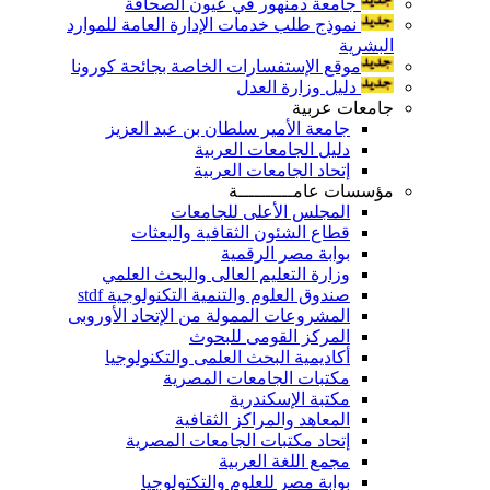
جامعة دمنهور في عيون الصحافة
نموذج طلب خدمات الإدارة العامة للموارد
البشرية
موقع الإستفسارات الخاصة بجائحة كورونا
دليل وزارة العدل
جامعات عربية
جامعة الأمير سلطان بن عبد العزيز
دليل الجامعات العربية
إتحاد الجامعات العربية
مؤسسات عامــــــــــة
المجلس الأعلى للجامعات
قطاع الشئون الثقافية والبعثات
بوابة مصر الرقمية
وزارة التعليم العالى والبحث العلمي
صندوق العلوم والتنمية التكنولوجية stdf
المشروعات الممولة من الإتحاد الأوروبى
المركز القومى للبحوث
أكاديمية البحث العلمى والتكنولوجيا
مكتبات الجامعات المصرية
مكتبة الإسكندرية
المعاهد والمراكز الثقافية
إتحاد مكتبات الجامعات المصرية
مجمع اللغة العربية
بوابة مصر للعلوم والتكتولوجيا