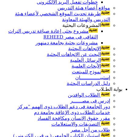
خطوات تفعيل البريد الإلكترونى
مواقع أعضاء هيئة التدريس
طريقة تحديث الموقع الشخصي لأعضاء هيئة
التدريس والهيئة المعاونة
المشروعات البحثية
مشروع بحثى إعادة صياغة تدريس التراث
الثقافى فى مصر REHEED
مشروعات بحثية بجامعة دمنهور
الإتجاهات البحثية
البحث عن الإتجاهات البحثية
الرسائل العلمية
الأبحاث العلمية
نموذج للمبتعث
إستبيـــــــــــــان
دليل الدراسات البحثية
بوابة الطـلاب
الطلاب الوافدين
إدرس فى مصــــــر
دور الجامعة فى دعم الطلاب ذوى الهمم "مركز
خدمات الطلاب ذوى الإعاقة بجامعة دم
مقرر حقوق الإنسان ومكافحة الفساد
التصديقات والاستعلامات
طلاب من أجل مصر
إستبيان الكتاب الجامعي ( ورقي ، إلكتروني )