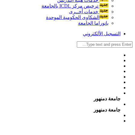
خدمات هيئة التدريس
ترخيص مركز ICDL بالجامعة
خدمات أخــرى
الشكاوى الحكومية الموحدة
بانوراما الجامعة
التسجيل الألكتروني
جامعة دمنهور
جامعة دمنهور