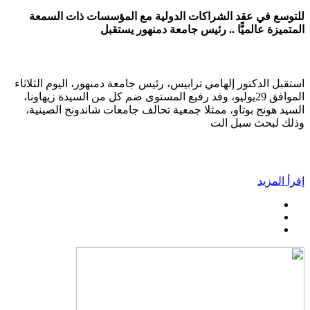
للتوسع في عقد الشراكات الدولية مع المؤسسات ذات السمعة
المتميزة عالميًّا .. رئيس جامعة دمنهور يستقبل
استقبل الدكتور إلهامي ترابيس، رئيس جامعة دمنهور، اليوم الثلاثاء
الموافق 29يوليو، وفد رفيع المستوى ضم كل من السيدة زيهاونا،
السيد هونج بوتاو، ممثلا جمعية تحالف جامعات شاندونج الصينية،
وذلك لبحث سبل الت
إقرأ المزيد