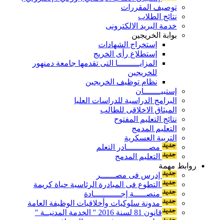
توصيف المقررات
نتائج الطلاب
خدمة البريد الالكترونى
بوابة الخريجين
إستخراج الشهادات
إستطلاع رأى الخريج
المزايـــــــــا التى تقدمها جامعة دمنهور
للخريجين
نظام توظيف الخريجين
إستبيـــــــان
البرامج الدراسية للدراسات العليا
الميثاق الاخلاقى للطالب
نتائج التعليم المفتوح
التعليم المدمج
التربية العسكرية
مصـــــــــادر التعلم
التعليم المدمج
روابط مهمة
إدرس فى مصــــــر
التطوع فى المبادرة الرئاسية حياة كريمة
منصـــــة إجـــــــــــادة
مدونة سلوكيات وأخلاقيات الوظيفة العامة
قانون 81 لسنة 2016 " الخدمة المدنيــة "