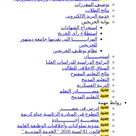
توصيف المقررات
نتائج الطلاب
خدمة البريد الالكترونى
بوابة الخريجين
إستخراج الشهادات
إستطلاع رأى الخريج
المزايـــــــــا التى تقدمها جامعة دمنهور
للخريجين
نظام توظيف الخريجين
إستبيـــــــان
البرامج الدراسية للدراسات العليا
الميثاق الاخلاقى للطالب
نتائج التعليم المفتوح
التعليم المدمج
التربية العسكرية
مصـــــــــادر التعلم
التعليم المدمج
روابط مهمة
إدرس فى مصــــــر
التطوع فى المبادرة الرئاسية حياة كريمة
منصـــــة إجـــــــــــادة
مدونة سلوكيات وأخلاقيات الوظيفة العامة
قانون 81 لسنة 2016 " الخدمة المدنيــة "