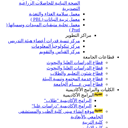
الصحة النباتية للحاصلات الزراعية
التصديرية
معمل سلامة الغذاء والتغذية
معمل تربية النباتات (PBL )
معمل تحلية متبقيات المبيدات وسمياتها (
Pratl )
مراكز التطوير
مركز تنمية قدرات أعضاء هيئة التدريس
مركز تنكولوجيا المعلومات
مركز القياس والتقويم
قطاعات الجامعة
قطاع الدراسات العليا والبحوث
قطاع الدراسات العليا والبحوث
قطاع شئون التعليم والطلاب
قطاع خدمة المجتمع وتنمية البيئة
قطاع أمين عــــام الجامعة
الكليات والبرامج الأكاديمية
البرامج الأكاديمية
البرامج الأكاديمية "طلاب"
البرامج الأكاديمية "دراسات عليا"
موقع إنشاء مبنى كلية الطب والمستشفى
الجامعي بالأبعادية
كلية التربية
كلية الاداب