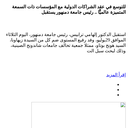
للتوسع في عقد الشراكات الدولية مع المؤسسات ذات السمعة
المتميزة عالميًّا .. رئيس جامعة دمنهور يستقبل
استقبل الدكتور إلهامي ترابيس، رئيس جامعة دمنهور، اليوم الثلاثاء
الموافق 29يوليو، وفد رفيع المستوى ضم كل من السيدة زيهاونا،
السيد هونج بوتاو، ممثلا جمعية تحالف جامعات شاندونج الصينية،
وذلك لبحث سبل الت
إقرأ المزيد