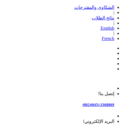
الشكاوى والمقترحات
|
نتائج الطلاب
|
English
|
French
إتصل بنا!
3368069-(045)(002)
البريد الإلكتروني!