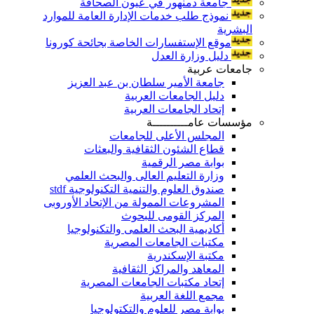
جامعة دمنهور في عيون الصحافة
نموذج طلب خدمات الإدارة العامة للموارد
البشرية
موقع الإستفسارات الخاصة بجائحة كورونا
دليل وزارة العدل
جامعات عربية
جامعة الأمير سلطان بن عبد العزيز
دليل الجامعات العربية
إتحاد الجامعات العربية
مؤسسات عامــــــــــة
المجلس الأعلى للجامعات
قطاع الشئون الثقافية والبعثات
بوابة مصر الرقمية
وزارة التعليم العالى والبحث العلمي
صندوق العلوم والتنمية التكنولوجية stdf
المشروعات الممولة من الإتحاد الأوروبى
المركز القومى للبحوث
أكاديمية البحث العلمى والتكنولوجيا
مكتبات الجامعات المصرية
مكتبة الإسكندرية
المعاهد والمراكز الثقافية
إتحاد مكتبات الجامعات المصرية
مجمع اللغة العربية
بوابة مصر للعلوم والتكتولوجيا