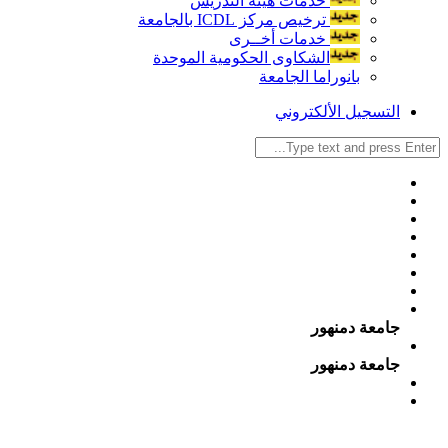
خدمات هيئة التدريس
ترخيص مركز ICDL بالجامعة
خدمات أخــرى
الشكاوى الحكومية الموحدة
بانوراما الجامعة
التسجيل الألكتروني
جامعة دمنهور
جامعة دمنهور