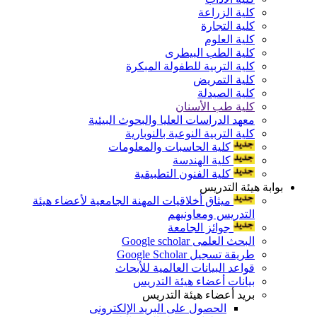
كلية الزراعة
كلية التجارة
كلية العلوم
كلية الطب البيطرى
كلية التربية للطفولة المبكرة
كلية التمريض
كلية الصيدلة
كلية طب الأسنان
معهد الدراسات العليا والبحوث البيئية
كلية التربية النوعية بالنوبارية
كلية الحاسبات والمعلومات
كلية الهندسة
كلية الفنون التطبيقية
بوابة هيئة التدريس
ميثاق أخلاقيات المهنة الجامعية لأعضاء هيئة
التدريس ومعاونيهم
جوائز الجامعة
البحث العلمى Google scholar
طريقة تسجيل Google Scholar
قواعد البيانات العالمية للأبحاث
بيانات أعضاء هيئة التدريس
بريد أعضاء هيئة التدريس
الحصول على البريد الإلكترونى