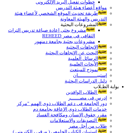
خطوات تفعيل البريد الإلكترونى
مواقع أعضاء هيئة التدريس
طريقة تحديث الموقع الشخصي لأعضاء هيئة
التدريس والهيئة المعاونة
المشروعات البحثية
مشروع بحثى إعادة صياغة تدريس التراث
الثقافى فى مصر REHEED
مشروعات بحثية بجامعة دمنهور
الإتجاهات البحثية
البحث عن الإتجاهات البحثية
الرسائل العلمية
الأبحاث العلمية
نموذج للمبتعث
إستبيـــــــــــــان
دليل الدراسات البحثية
بوابة الطـلاب
الطلاب الوافدين
إدرس فى مصــــــر
دور الجامعة فى دعم الطلاب ذوى الهمم "مركز
خدمات الطلاب ذوى الإعاقة بجامعة دم
مقرر حقوق الإنسان ومكافحة الفساد
التصديقات والاستعلامات
طلاب من أجل مصر
إستبيان الكتاب الجامعي ( ورقي ، إلكتروني )