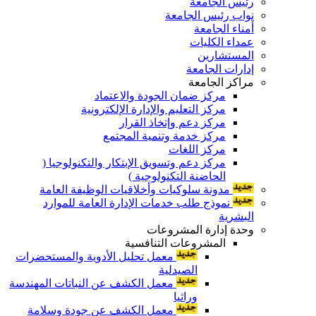
رئيس الجامعة
نواب رئيس الجامعة
أمناء الجامعة
عمداء الكليات
المستشارين
إدارات الجامعة
مراكز الجامعة
مركز ضمان الجودة والاعتماد
مركز التعليم والإدارة الإلكترونية
مركز دعم وإتخاذ القرار
مركز خدمة وتنمية المجتمع
مركز اللغات
مركز دعم وتسويق الإبتكار والتكنولوجيا (
الحاضنة التكنولوجية )
مدونة سلوكيات وأخلاقيات الوظيفة العامة
نموذج طلب خدمات الإدارة العامة للموارد
البشرية
وحدة إدارة المشروعات
المشروعات التنافسية
معمل تحليل الأدوية والمستحضرات
الصيدلية
معمل الكشف عن النباتات المهندسة
وراثيا
معمل الكشف عن جودة وسلامة