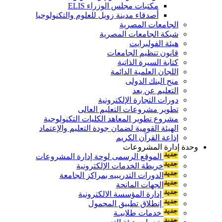
مكتبات مجلس الوزراء ELIS
أصدقاء مدينة زويل للعلوم والتكنولوجيا
الجامعات المصرية
شبكة الجامعات المصرية
هيئة الفولبرايت
قانون تنظيم الجامعات
كتابة السيرة الذاتية
اللجان العلمية الدائمة
منح البنك الدولى
التعليم عن بعد
دورات التجارة الإلكترونية
تطوير مشروعات التعليم العالى
مشروع تطوير المعاهد الكليات التكنولوجية
الهيئة القومية لضمان جودة التعليم والإعتماد
إذاعة القرآن الكريم
وحدة إدارة المشروعات
الموقع الرسمى لوحة إدارة المشروعات
خريطة الخدمات الإلكترونية
الدورات التدريبيه بمراكز الجامعة
الجهات المانحة
إدارة المؤسسة الالكترونية
إنطلاق تطبيق المحمول
خدمات طلابيـة