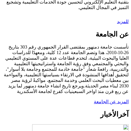
بتقنية التعليم الإلكتروني لتحسين جودة الخدمات التعليمية وتشجيع
التميز في المجال التعليمي.
للمزيد
عن الجامعة
تأسست جامعة دمنهور بمقتضى القرار الجمهوري رقم 303 بتاريخ
26-10-2010، هذا وتضم الجامعة عدد 12 كلية، ومعهدًا للدراسات
العليا والبحوث البيئية، لتخدم قطاعات عدة على المستوي التعليمي
والبحثي والمجتمعي وفق رؤية الجامعة واستراتيجيتها التعليمية
والتدريبية، رافعةً شعار "جامعة خادمة للمجتمع وجامعة بلا أسوار"،
لتحقيق أهدافها المنشودة في الارتقاء بسياستها التعليمية، والمواءمة
بين معطيات البحث العلمي وخدمة المجتمع، مواكبةً لرؤية مصر
2030 لبناء مصر الحديثة.ويرجع تاريخ انشاء جامعة دمنهور لما يزيد
عن ربع قرن منذ اواخر السبعينيات كفرع لجامعة الأسكندرية
المزيد عن الجامعة
آخر
الأخبار