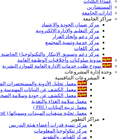
عمداء الكليات
المستشارين
إدارات الجامعة
مراكز الجامعة
مركز ضمان الجودة والاعتماد
مركز التعليم والإدارة الإلكترونية
مركز دعم وإتخاذ القرار
مركز خدمة وتنمية المجتمع
مركز اللغات
مركز دعم وتسويق الإبتكار والتكنولوجيا ( الحاضنة ا
مدونة سلوكيات وأخلاقيات الوظيفة العامة
نموذج طلب خدمات الإدارة العامة للموارد البشرية
وحدة إدارة المشروعات
المشروعات التنافسية
معمل تحليل الأدوية والمستحضرات الص
معمل الكشف عن النباتات المهندسة ورا
معمل الكشف عن جودة وسلامة الصحة الن
معمل سلامة الغذاء والتغذية
معمل تربية النباتات (PBL )
معمل تحلية متبقيات المبيدات وسمياتها ( Pratl )
مراكز التطوير
مركز تنمية قدرات أعضاء هيئة التدريس
مركز تنكولوجيا المعلومات
مركز القياس والتقويم