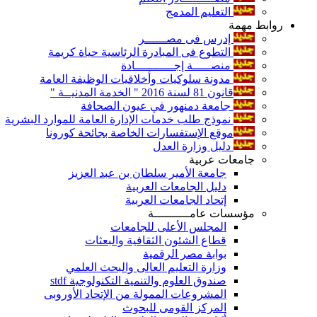
التعليم المدمج
روابط مهمة
إدرس فى مصــــــر
التطوع فى المبادرة الرئاسية حياة كريمة
منصـــــة إجـــــــــــادة
مدونة سلوكيات وأخلاقيات الوظيفة العامة
قانون 81 لسنة 2016 " الخدمة المدنيــة "
جامعة دمنهور في عيون الصحافة
نموذج طلب خدمات الإدارة العامة للموارد البشرية
موقع الإستفسارات الخاصة بجائحة كورونا
دليل وزارة العدل
جامعات عربية
جامعة الأمير سلطان بن عبد العزيز
دليل الجامعات العربية
إتحاد الجامعات العربية
مؤسسات عامــــــــــة
المجلس الأعلى للجامعات
قطاع الشئون الثقافية والبعثات
بوابة مصر الرقمية
وزارة التعليم العالى والبحث العلمي
صندوق العلوم والتنمية التكنولوجية stdf
المشروعات الممولة من الإتحاد الأوروبى
المركز القومى للبحوث