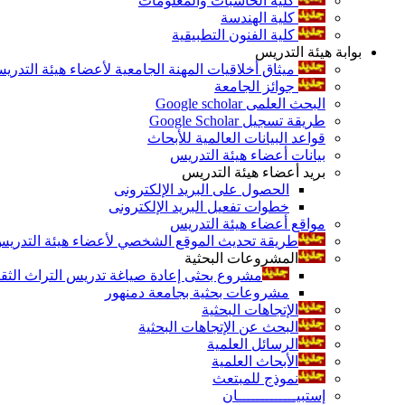
كلية الحاسبات والمعلومات
كلية الهندسة
كلية الفنون التطبيقية
بوابة هيئة التدريس
ميثاق أخلاقيات المهنة الجامعية لأعضاء هيئة التدري
جوائز الجامعة
البحث العلمى Google scholar
طريقة تسجيل Google Scholar
قواعد البيانات العالمية للأبحاث
بيانات أعضاء هيئة التدريس
بريد أعضاء هيئة التدريس
الحصول على البريد الإلكترونى
خطوات تفعيل البريد الإلكترونى
مواقع أعضاء هيئة التدريس
طريقة تحديث الموقع الشخصي لأعضاء هيئة التدريس و
المشروعات البحثية
مشروع بحثى إعادة صياغة تدريس التراث الثقافى 
مشروعات بحثية بجامعة دمنهور
الإتجاهات البحثية
البحث عن الإتجاهات البحثية
الرسائل العلمية
الأبحاث العلمية
نموذج للمبتعث
إستبيـــــــــــــان