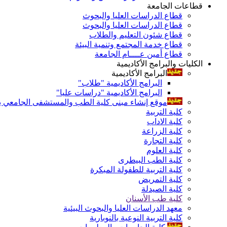
قطاعات الجامعة
قطاع الدراسات العليا والبحوث
قطاع الدراسات العليا والبحوث
قطاع شئون التعليم والطلاب
قطاع خدمة المجتمع وتنمية البيئة
قطاع أمين عــــام الجامعة
الكليات والبرامج الأكاديمية
البرامج الأكاديمية
البرامج الأكاديمية "طلاب"
البرامج الأكاديمية "دراسات عليا"
موقع إنشاء مبنى كلية الطب والمستشفى الجامعي بال
كلية التربية
كلية الاداب
كلية الزراعة
كلية التجارة
كلية العلوم
كلية الطب البيطرى
كلية التربية للطفولة المبكرة
كلية التمريض
كلية الصيدلة
كلية طب الأسنان
معهد الدراسات العليا والبحوث البيئية
كلية التربية النوعية بالنوبارية