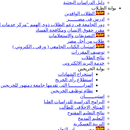
دليل الدراسات البحثية
بوابة الطـلاب
الطلاب الوافدين
إدرس فى مصــــــر
دور الجامعة فى دعم الطلاب ذوى الهمم "مركز خدمات ال
مقرر حقوق الإنسان ومكافحة الفساد
التصديقات والاستعلامات
طلاب من أجل مصر
إستبيان الكتاب الجامعي ( ورقي ، إلكتروني )
توصيف المقررات
نتائج الطلاب
خدمة البريد الالكترونى
بوابة الخريجين
إستخراج الشهادات
إستطلاع رأى الخريج
المزايـــــــــا التى تقدمها جامعة دمنهور للخريجين
نظام توظيف الخريجين
إستبيـــــــان
البرامج الدراسية للدراسات العليا
الميثاق الاخلاقى للطالب
نتائج التعليم المفتوح
التعليم المدمج
التربية العسكرية
مصـــــــــادر التعلم