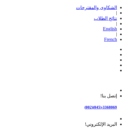
الشكاوى والمقترحات
|
نتائج الطلاب
|
English
|
French
إتصل بنا!
3368069-(045)(002)
البريد الإلكتروني!