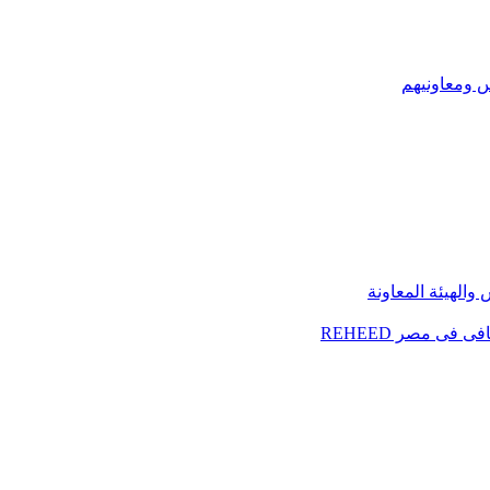
س ومعاونيهم
الهيئة المعاونة
فى مصر REHEED